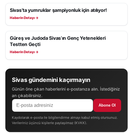
Sivas’ta yumruklar şampiyonluk için atılıyor!
SPOR
Haberin Detayı →
Güreş ve Judoda Sivas’ın Genç Yetenekleri
SPOR
Testten Geçti
Haberin Detayı →
Sivas gündemini kaçırmayın
Günün öne çıkan haberlerini e-postanıza alın. İstediğiniz
an çıkabilirsiniz.
Abone Ol
Kaydolarak e-posta ile bilgilendirme almayı kabul etmiş olursunuz.
Verileriniz üçüncü kişilerle paylaşılmaz (KVKK).