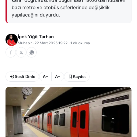
karar doğrultusunda bugün saat 19.00'dan itibaren
bazı metro ve otobüs seferlerinde değişiklik
yapılacağını duyurdu.
İpek Yiğit Tarhan
Muhabir
·
22 Mart 2025 19:22
·
1
dk okuma
Sesli Dinle
A−
A+
Kaydet