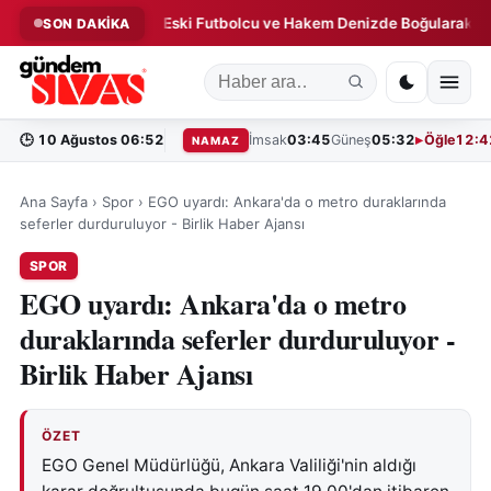
ritik Uyarı!
Eski Futbolcu ve Hakem Denizde Boğularak Hayatın
SON DAKİKA
◆
🕒
10 Ağustos 06:52
İmsak
03:45
Güneş
05:32
Öğle
12:4
NAMAZ
Ana Sayfa
›
Spor
›
EGO uyardı: Ankara'da o metro duraklarında
seferler durduruluyor - Birlik Haber Ajansı
SPOR
EGO uyardı: Ankara'da o metro
duraklarında seferler durduruluyor -
Birlik Haber Ajansı
ÖZET
EGO Genel Müdürlüğü, Ankara Valiliği'nin aldığı