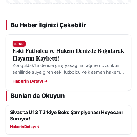
Bu Haber İlginizi Çekebilir
SPOR
Eski Futbolcu ve Hakem Denizde Boğularak
Hayatını Kaybetti!
Zonguldak’ta denize giriş yasağına rağmen Uzunkum
sahilinde suya giren eski futbolcu ve klasman hakemi
Hakan Ergin (34), denizde boğularak yaşamını yitirdi.
Haberin Detayı →
Bunları da Okuyun
Sivas’ta U13 Türkiye Boks Şampiyonası Heyecanı
SPOR
Sürüyor!
Haberin Detayı →