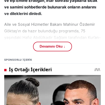
ve eşi Emine Erdoğan, iftar sonrası yaşlılarla sıcak
ve samimi sohbetlerde bulunarak onların anılarını
ve dileklerini dinledi.
Aile ve Sosyal Hizmetler Bakanı Mahinur Özdemir
Göktaş’ın da hazır bulunduğu programda, 75
yaşındaki Hafız Abdülkadir Sağlam tarafından Kur’an-
ı Kerim tilaveti yapıldı. Programa katılan yaşlılar,
Devamını Oku ↓
Cumhurbaşkanı Erdoğan’
ın sürpriz ziyareti ve
Emine Erdoğan’ın ilgisi nedeniyle memnuniyetlerini
SPONSORLU IÇERIK
dile getirdi.
İftar programında, dedesi Çanakkale şehidi olan, eşi
ve damadı ise 15 Temmuz hain darbe girişiminde
şehit düşen Vehibe Sayın, hayat hikayesini
paylaşarak duygu dolu anlar yaşattı.
Emine Erdoğan
, sosyal medya hesabından yaptığı