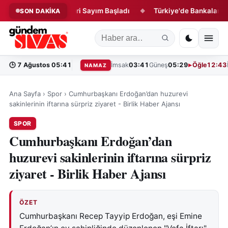
atacak Projede Geri Sayım Başladı
Türkiye'de Bankalara Borçlu
SON DAKİKA
◆
🕒
7 Ağustos 05:41
İmsak
03:41
Güneş
05:29
Öğle
12:43
NAMAZ
Ana Sayfa
›
Spor
›
Cumhurbaşkanı Erdoğan’dan huzurevi
sakinlerinin iftarına sürpriz ziyaret - Birlik Haber Ajansı
SPOR
Cumhurbaşkanı Erdoğan’dan
huzurevi sakinlerinin iftarına sürpriz
ziyaret - Birlik Haber Ajansı
ÖZET
Cumhurbaşkanı Recep Tayyip Erdoğan, eşi Emine