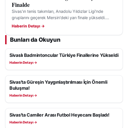
Finalde
Sivas'ın tenis takımları, Anadolu Yıldızlar Ligi'nde
gruplarını geçerek Mersin'deki yarı finale yükseldi.
Başarıları, Sivas sporunun gelişimini gösteriyor.
Haberin Detayı →
Bunları da Okuyun
Sivaslı Badmintoncular Türkiye Finallerine Yükseldi
SPOR
Haberin Detayı →
Sivas'ta Güreşin Yaygınlaştırılması İçin Önemli
SPOR
Buluşma!
Haberin Detayı →
Sivas'ta Camiler Arası Futbol Heyecanı Başladı!
SPOR
Haberin Detayı →