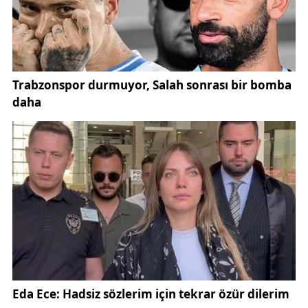
paylaşımda, büyükleri "Milletin Evi"nde ağırlamaktan
büyük bir memnuniyet duyduğunu belirtti.
Paylaşımında şu ifadelere yer verdi:
*"Asırlık çınarlarımızla, rahmet dolu Ramazan ayının
manevi huzurunu paylaşarak hasbihal ettik, hasret
giderdik. Bu anlamlı akşamı ziyaretleriyle taçlandıran
Sayın Cumhurbaşkanımıza teşekkür ediyorum. Çok
şükür ki evlerimizin ve kalplerimizin baş köşesinin,
her zaman büyüklerimize ait olduğu bir kültürümüz
var. Onların öğütleri, hayat yolumuzun pusulası,
duaları dayanağımız. Unutmamalıyız ki yaşlılarımıza
yardımcı olmak, bakımlarını üstlenmek ve onlara
karşı hürmeti elden bırakmamak kulluk vazifemizdir.
Bu özel buluşma vesilesiyle tüm kıymetli
büyüklerimizin Ramazan-ı Şerifi'ni kutluyorum."*