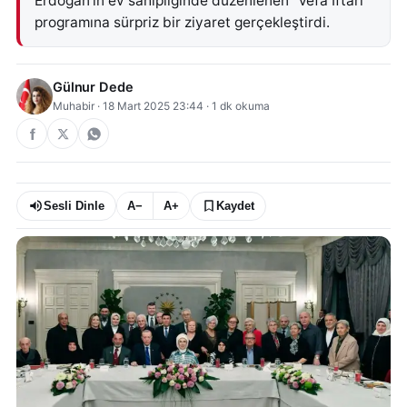
Erdoğan’ın ev sahipliğinde düzenlenen "Vefa İftarı"
programına sürpriz bir ziyaret gerçekleştirdi.
Gülnur Dede
Muhabir
·
18 Mart 2025 23:44
·
1
dk okuma
Sesli Dinle
A−
A+
Kaydet