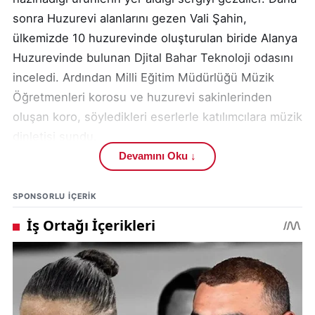
sonra Huzurevi alanlarını gezen Vali Şahin,
ülkemizde 10 huzurevinde oluşturulan biride Alanya
Huzurevinde bulunan Djital Bahar Teknoloji odasını
inceledi. Ardından Milli Eğitim Müdürlüğü Müzik
Öğretmenleri korosu ve huzurevi sakinlerinden
oluşan koro, söyledikleri eserlerle katılımcılara müzik
dinletisi sundu.
Devamını Oku ↓
Huzurevi sakinleriyle birlikte iftarın açılmasının
ardından Kaymakam Ürkmezer bir konuşmaya
SPONSORLU IÇERIK
yaparak "Bu güzel iftarda huzurevi sakinlerimizle bir
arada olmaktan çok mutluyuz. Bizlere katıldığı için
Antalya Valimiz sayın Hulusi Şahin ve eşi
Hanımefendiye teşekkür ediyorum. Şimdiden tüm
huzurevi sakinlerimizin Ramazan Bayramını
kutluyorum" dedi.