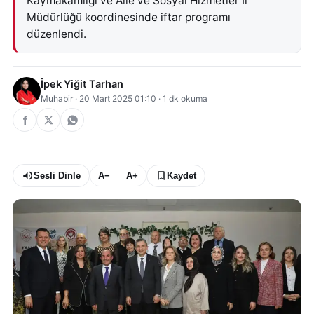
Kaymakamlığı ve Aile ve Sosyal Hizmetler İl
Müdürlüğü koordinesinde iftar programı
düzenlendi.
İpek Yiğit Tarhan
Muhabir
·
20 Mart 2025 01:10
·
1
dk okuma
Sesli Dinle
A−
A+
Kaydet