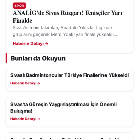
SPOR
ANALİG'de Sivas Rüzgarı! Tenisçiler Yarı
Finalde
Sivas'ın tenis takımları, Anadolu Yıldızlar Ligi'nde
gruplarını geçerek Mersin'deki yarı finale yükseldi.
Başarıları, Sivas sporunun gelişimini gösteriyor.
Haberin Detayı →
Bunları da Okuyun
Sivaslı Badmintoncular Türkiye Finallerine Yükseldi
SPOR
Haberin Detayı →
Sivas'ta Güreşin Yaygınlaştırılması İçin Önemli
SPOR
Buluşma!
Haberin Detayı →
SPOR