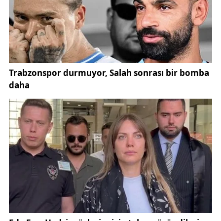
Programda huzurevi sakinlerine konuşan Antalya
Valisi Hulusi Şahin ise; “Bugün, sofralarını ve
gönüllerini bizlere açan kıymetli huzurevi
sakinlerimizle bir arada olmaktan büyük mutluluk
duyuyorum. Alanya Huzurevi, sağladığı imkânlar ve
gerçekleştirdiği faaliyetler bakımından örnek bir
huzurevi konumunda bulunuyor. Hayırseverlerimizin
ve devletimizin destekleriyle, değerli büyüklerimizin
bu imkânlardan daha fazla faydalanmasını sağlamak
için çalışmalarımızı sürdürüyoruz.
İnşallah Huzurevi kapasitelerimizi artırarak sırada
bekleyen diğer büyüklerimize de devletimizin bu
mükemmel imkânlarından istifade ettireceğiz.
Şimdiden tüm huzurevi sakinlerimizin mübarek
Ramazan Bayramı'nı kutluyorum” dedi.