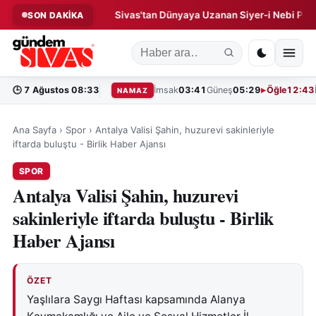
 Operasyonu!
Sivas'tan Dünyaya Uzanan Siyer-i Nebi Projesi!
SON DAKİKA
◆
🕒
7 Ağustos 08:33
İmsak
03:41
Güneş
05:29
Öğle
12:43
NAMAZ
Ana Sayfa
›
Spor
›
Antalya Valisi Şahin, huzurevi sakinleriyle
iftarda buluştu - Birlik Haber Ajansı
SPOR
Antalya Valisi Şahin, huzurevi
sakinleriyle iftarda buluştu - Birlik
Haber Ajansı
ÖZET
Yaşlılara Saygı Haftası kapsamında Alanya