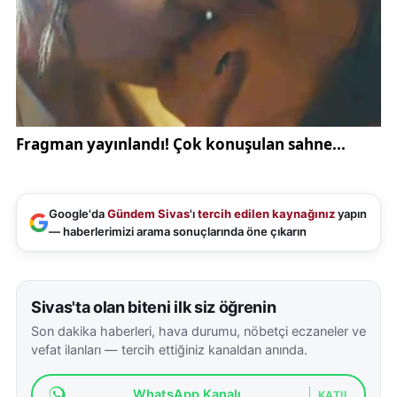
“Hedeflenen politikalar sosyal refahı artırarak
büyümeye katkı sağlayacaktır. Özellikle dezavantajlı
grupların desteklenmesi, ayrımcılığın giderilmesi ve
istihdam alanında yeni fırsatların açılması sosyal
politika açısından umut ve heyecan verici
niteliktedir.”
Cumhurbaşkanı Yardımcısı Cevdet Yılmaz’ın
Google'da
Gündem Sivas
'ı
tercih edilen kaynağınız
yapın
açıkladığı Orta Vadeli Program, Türkiye’nin 2026-
— haberlerimizi arama sonuçlarında öne çıkarın
2028 dönemi için yol haritasını belirlerken; Sivas’tan
yapılan akademik değerlendirmeler, programın
özellikle istihdam ve sosyal refah boyutunda önemli
Sivas'ta olan biteni ilk siz öğrenin
fırsatlar sunduğunu ortaya koydu.
Son dakika haberleri, hava durumu, nöbetçi eczaneler ve
vefat ilanları — tercih ettiğiniz kanaldan anında.
Kaynak:
İha
WhatsApp Kanalı
KATIL