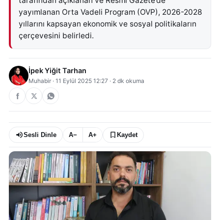
tarafından açıklanan ve Resmî Gazete’de
yayımlanan Orta Vadeli Program (OVP), 2026-2028
yıllarını kapsayan ekonomik ve sosyal politikaların
çerçevesini belirledi.
İpek Yiğit Tarhan
Muhabir
·
11 Eylül 2025 12:27
·
2
dk okuma
Sesli Dinle
A−
A+
Kaydet