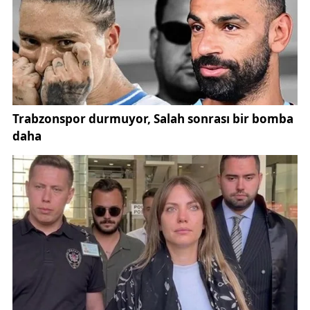
“Kadınların, gençlerin, engelli bireylerin ve
dezavantajlı grupların işgücüne katılımları artırılacak.
Ayrımcılıklar önlenecek, kadın-erkek eşitliği
politikaları geliştirilecek. Ayrıca 2025 yılının
‘Aile
Yılı’
olması nedeniyle, doğurganlık oranlarının
artırılması ve kadının bakım emeğinin azaltılması
yönünde çalışmalar programda yer buldu.”
Yüksel, “ikiz dönüşüm” olarak adlandırılan
yeşil ve
dijital dönüşüm
politikalarının da istihdam stratejileri
içinde yer almasının önemine değindi:
“Bu durum sadece istihdamın değil, sürdürülebilir
istihdamın da benimsendiğini gösteriyor.
Özellikle
ne eğitimde ne istihdamda
bulunan
bireylere yönelik politikalar umut verici.”