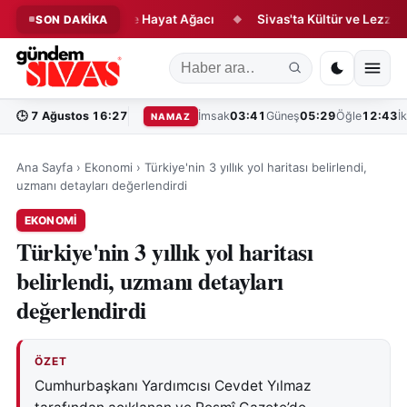
: Çini, Vakfiye ve Hayat Ağacı
Sivas'ta Kültür ve Lezzet Şöleni!
SON DAKİKA
◆
🕒
7 Ağustos 16:27
İmsak
03:41
Güneş
05:29
Öğle
12:43
İ
NAMAZ
Ana Sayfa
›
Ekonomi
›
Türkiye'nin 3 yıllık yol haritası belirlendi,
uzmanı detayları değerlendirdi
EKONOMI
Türkiye'nin 3 yıllık yol haritası
belirlendi, uzmanı detayları
değerlendirdi
ÖZET
Cumhurbaşkanı Yardımcısı Cevdet Yılmaz