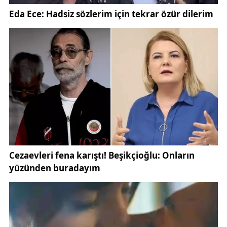
Programda mesleki eğitime de büyük yer ayrıldığını
belirten Yüksel,
üniversite kontenjanlarının kamu
ve özel sektör ihtiyaçlarına göre yeniden
düzenleneceğini
vurguladı.
Orta Vadeli Program, yapay zekâ, siber güvenlik ve
uzay teknolojileri gibi yeni nesil alanlarda uzman
işgücü yetiştirilmesini de hedefliyor. Yurt dışı eğitim
programları ile tersine beyin göçü teşvik edilecek.
Programda işsizlik oranı hedefleri de açıklandı:
Her yıl yaklaşık
842 bin kişilik istihdam
oluşturulması
öngörülüyor.
Doç. Dr. Yüksel, programın sosyal politika boyutuna
dikkat çekerek şu değerlendirmeyi yaptı: