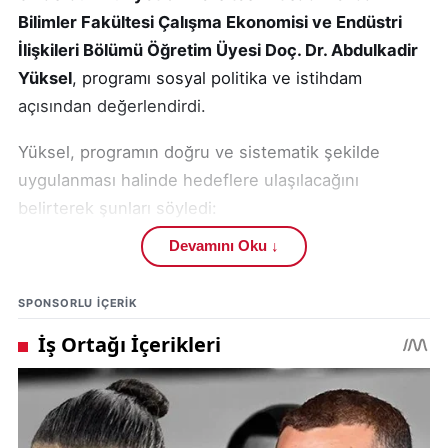
Bilimler Fakültesi Çalışma Ekonomisi ve Endüstri
İlişkileri Bölümü Öğretim Üyesi Doç. Dr. Abdulkadir
Yüksel
, programı sosyal politika ve istihdam
açısından değerlendirdi.
Yüksel, programın doğru ve sistematik şekilde
uygulanması halinde hedeflere ulaşılacağını
belirterek şunları söyledi:
Devamını Oku ↓
“İstihdamı artıracak, dezavantajlı grupları
güçlendirecek ve sosyal refahı yükseltecek çok
SPONSORLU IÇERIK
önemli adımlar atılıyor. İstihdamdaki artışlar
muhakkak büyümeyi de artıracaktır.”
Doç. Dr. Yüksel, OVP’nin özellikle istihdam, işsizlik,
çalışma ilişkileri ve sosyal politika açısından
kapsamlı politikalar içerdiğine dikkat çekti: