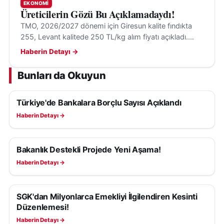
EKONOMI
Üreticilerin Gözü Bu Açıklamadaydı!
TMO, 2026/2027 dönemi için Giresun kalite fındıkta
255, Levant kalitede 250 TL/kg alım fiyatı açıkladı.
Alımlar 24 Ağustos'ta randevulu sistemle başlayacak.
Haberin Detayı →
Bunları da Okuyun
Türkiye'de Bankalara Borçlu Sayısı Açıklandı
EKONOMI
Haberin Detayı →
Bakanlık Destekli Projede Yeni Aşama!
EKONOMI
Haberin Detayı →
SGK'dan Milyonlarca Emekliyi İlgilendiren Kesinti
EKONOMI
Düzenlemesi!
Haberin Detayı →