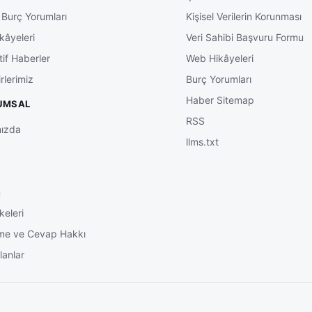
 Burç Yorumları
Kişisel Verilerin Korunması
kâyeleri
Veri Sahibi Başvuru Formu
tif Haberler
Web Hikâyeleri
rlerimiz
Burç Yorumları
Haber Sitemap
UMSAL
RSS
ızda
llms.txt
m
keleri
me ve Cevap Hakkı
lanlar