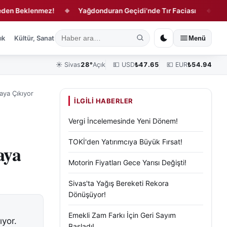
eklenmez!
Yağdonduran Geçidi'nde Tır Faciası
Sivas'ta
◆
◆
ık
Kültür, Sanat ve Tarih
Yaşam
Sivas Vefat Edenler
Köşe Yazılar
Menü
☀️
Sivas
28°
Açık
💵 USD
₺
47.65
💶 EUR
₺
54.94
aya Çıkıyor
İLGILI HABERLER
Vergi İncelemesinde Yeni Dönem!
TOKİ'den Yatırımcıya Büyük Fırsat!
aya
Motorin Fiyatları Gece Yarısı Değişti!
Sivas'ta Yağış Bereketi Rekora
Dönüşüyor!
Emekli Zam Farkı İçin Geri Sayım
ıyor.
Başladı!