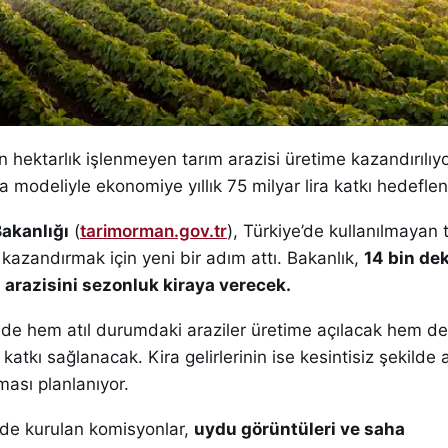
n hektarlık işlenmeyen tarım arazisi üretime kazandırılıyo
a modeliyle ekonomiye yıllık 75 milyar lira katkı hedeflen
akanlığı
(
tarimorman.gov.tr
), Türkiye’de kullanılmayan 
e kazandırmak için yeni bir adım attı. Bakanlık,
14 bin de
arazisini sezonluk kiraya verecek.
e hem atıl durumdaki araziler üretime açılacak hem de
atkı sağlanacak. Kira gelirlerinin ise kesintisiz şekilde 
ması planlanıyor.
de kurulan komisyonlar,
uydu görüntüleri ve saha