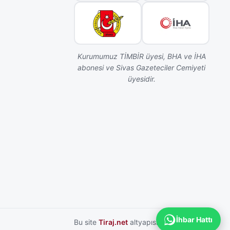
Kurumumuz TİMBİR üyesi, BHA ve İHA
abonesi ve Sivas Gazeteciler Cemiyeti
üyesidir.
İhbar Hattı
Bu site
Tiraj.net
altyapısı ile hazırlanmıştır.