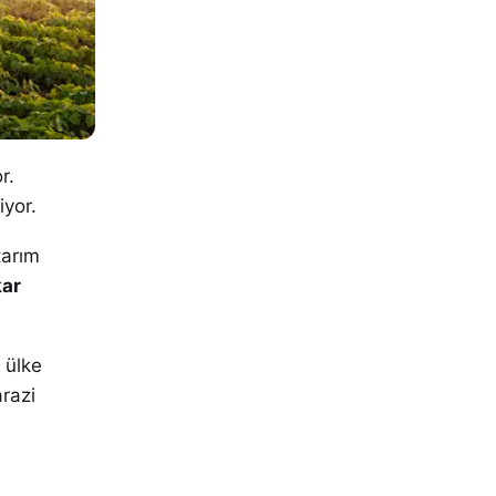
r.
iyor.
tarım
kar
 ülke
arazi