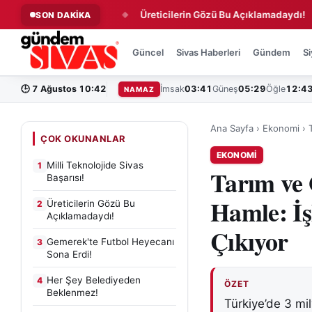
de Sivas Başarısı!
Üreticilerin Gözü Bu Açıklamadaydı!
SON DAKİKA
◆
◆
Güncel
Sivas Haberleri
Gündem
Si
🕒
7 Ağustos 10:42
İmsak
03:41
Güneş
05:29
Öğle
12:4
NAMAZ
Ana Sayfa
›
Ekonomi
›
ÇOK OKUNANLAR
EKONOMI
Milli Teknolojide Sivas
1
Tarım ve
Başarısı!
Hamle: İş
Üreticilerin Gözü Bu
2
Açıklamadaydı!
Çıkıyor
Gemerek'te Futbol Heyecanı
3
Sona Erdi!
Her Şey Belediyeden
4
ÖZET
Beklenmez!
Türkiye’de 3 mil