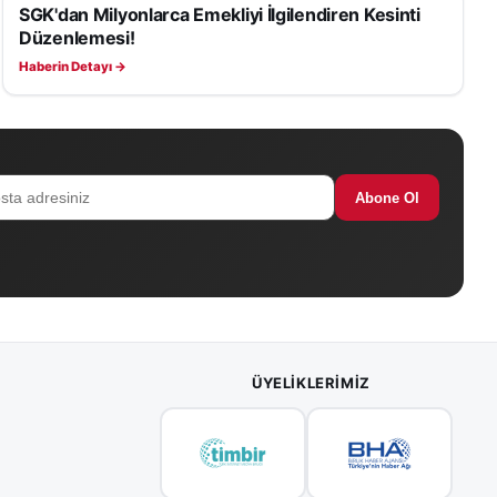
SGK'dan Milyonlarca Emekliyi İlgilendiren Kesinti
EKONOMI
Düzenlemesi!
Haberin Detayı →
Abone Ol
ÜYELIKLERIMIZ