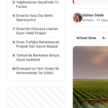
Yağdonduran Geçidi'nde Tır
5
Faciası
Gülnur Dede
Sivas'ta Yasa Dışı Bahis
6
Operasyonu!
Muhabir
·
31 Ağus
Sivas'tan Dünyaya Uzanan
7
Siyer-i Nebi Projesi!
Sesli Dinle
A−
Sivas Trafiğini Rahatlatacak
8
Projede Geri Sayım Başladı
Türkiye'de Bankalara Borçlu
9
Sayısı Açıklandı
Sivasspor'un Yeni Yüzleri İlk
10
Antrenmanda Ter Döktü