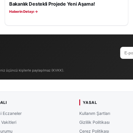
Bakanlık Destekli Projede Yeni Aşama!
EKONOMI
Haberin Detayı →
iniz üçüncü kişilerle paylaşılmaz (KVKK).
ALI
YASAL
i Eczaneler
Kullanım Şartları
Vakitleri
Gizlilik Politikası
Durumu
Çerez Politikası