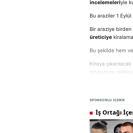
incelemeleri
yle k
Bu araziler 1 Eylül 
Bir araziye birden
üreticiye
kiralama
Bu şekilde hem ver
Kiraya çıkarılacak
ortalaması alınara
Bu araziler
7 gün 
internet sitelerin
SPONSORLU IÇERIK
Eğer araziler
tarı
bir sonraki yıl iha
Türkiye genelind