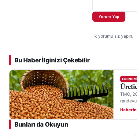
Yorum Yap
İlk yorumu siz yapın.
Bu Haber İlginizi Çekebilir
EKONOM
Üreti
TMO, 202
randevu
Haberin
Bunları da Okuyun