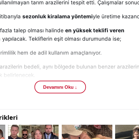
ullanılmayan tarım arazilerini tespit etti. Çalışmalar son
itibarıyla
sezonluk kiralama yöntemi
yle üretime kazand
 fazla talep olması halinde
en yüksek teklifi veren
 yapılacak. Tekliflerin eşit olması durumunda ise;
imlilik hem de adil kullanım amaçlanıyor.
 arazilerin bedeli, aynı bölgede bulunan benzer arazileri
k belirlenecek.
Devamını Oku ↓
süreyle muhtarlıklarda, elektronik ortamda ve il müdü
de ilan edilecek.
m dışı amaçla kullanılırsa sözleşme iptal edilecek
ve ilg
lelere alınmayacak.
e
23 milyon hektar tarım arazisi
bulunmasına rağmen ya