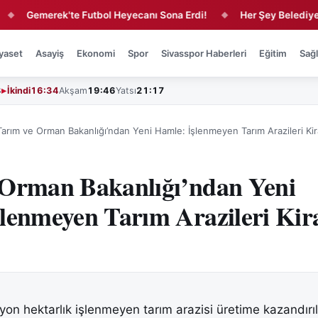
Gemerek'te Futbol Heyecanı Sona Erdi!
Her Şey Belediyeden B
◆
yaset
Asayiş
Ekonomi
Spor
Sivasspor Haberleri
Eğitim
Sağl
3
İkindi
16:34
Akşam
19:46
Yatsı
21:17
Tarım ve Orman Bakanlığı’ndan Yeni Hamle: İşlenmeyen Tarım Arazileri Kir
 Orman Bakanlığı’ndan Yeni
lenmeyen Tarım Arazileri Kir
yon hektarlık işlenmeyen tarım arazisi üretime kazandırıl