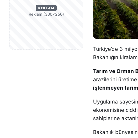
REKLAM
Reklam (300×250)
Türkiye’de 3 milyo
Bakanlığın kiralam
Tarım ve Orman B
arazilerini üretim
işlenmeyen tarım 
Uygulama sayesind
ekonomisine ciddi k
sahiplerine aktarıl
Bakanlık bünyesin