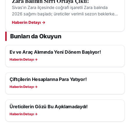
Zara Balının Sırrı Ortaya Çıktı!
Sivas’ın Zara ilçesinde coğrafi işaretli Zara balında
2026 sağımı başladı; üreticiler verimli sezon beklerken,
tescilli üretim için çağrı yapıldı.
Haberin Detayı →
Bunları da Okuyun
Ev ve Araç Alımında Yeni Dönem Başlıyor!
EKONOMI
Haberin Detayı →
Çiftçilerin Hesaplarına Para Yatıyor!
EKONOMI
Haberin Detayı →
Üreticilerin Gözü Bu Açıklamadaydı!
EKONOMI
Haberin Detayı →