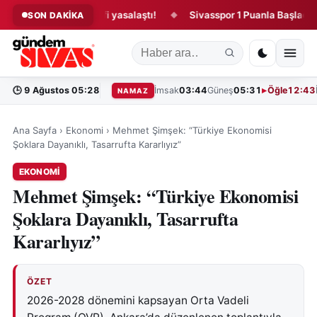
uğu kanun teklifi yasalaştı!
Sivasspor 1 Puanla Başladı!
SON DAKİKA
◆
◆
🕒
9 Ağustos 05:28
İmsak
03:44
Güneş
05:31
Öğle
12:43
NAMAZ
Ana Sayfa
›
Ekonomi
›
Mehmet Şimşek: “Türkiye Ekonomisi
Şoklara Dayanıklı, Tasarrufta Kararlıyız”
EKONOMI
Mehmet Şimşek: “Türkiye Ekonomisi
Şoklara Dayanıklı, Tasarrufta
Kararlıyız”
ÖZET
2026-2028 dönemini kapsayan Orta Vadeli