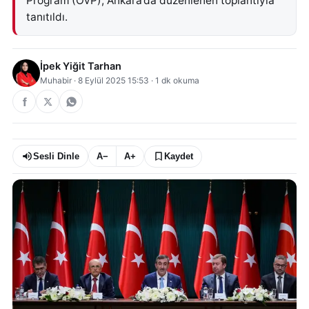
Program (OVP), Ankara’da düzenlenen toplantıyla
tanıtıldı.
İpek Yiğit Tarhan
Muhabir
·
8 Eylül 2025 15:53
·
1
dk okuma
Sesli Dinle
A−
A+
Kaydet