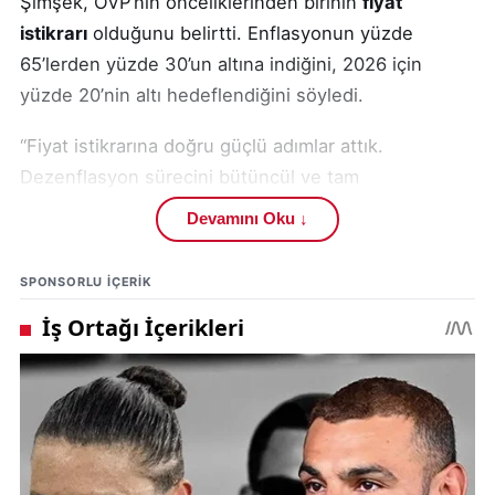
Şimşek, OVP’nin önceliklerinden birinin
fiyat
istikrarı
olduğunu belirtti. Enflasyonun yüzde
65’lerden yüzde 30’un altına indiğini, 2026 için
yüzde 20’nin altı hedeflendiğini söyledi.
“Fiyat istikrarına doğru güçlü adımlar attık.
Dezenflasyon sürecini bütüncül ve tam
koordinasyon içinde yönetiyoruz.”
Devamını Oku ↓
Kamu harcamalarında tasarrufa gidildiğini aktaran
SPONSORLU IÇERIK
Şimşek, son bir yılda
harcamaların yaklaşık yüzde
33 düşürüldüğünü
vurguladı:
“Tasarruf genelgesi sayesinde faiz dışı harcamaları
bütçe limitlerinin altında tuttuk. Kamu maliyesinde
ciddi sonuç aldık.”
Şimşek ayrıca,
257 kamu idaresinde 1987 harcama