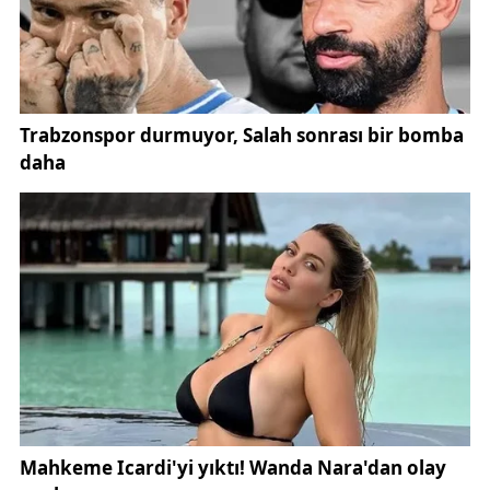
biriminde denetim yapıldığını
ve “Tasarruf Tedbirleri
Bilgi Sistemi” ile tüm sürecin izlendiğini açıkladı.
Bakan Şimşek, Türkiye ekonomisinin küresel ticaret
savaşları, bölgesel çatışmalar ve iç gelişmelerden
etkilenmesine rağmen programın dayanıklılığını
kanıtladığını belirtti.
“2025 yılında hem iç hem dış şoklara rağmen
büyüme sürdü. Rezerv yeterliliğimiz IMF tanımına
göre 1,13 seviyesinde. Risk primimiz 700’den 260
seviyelerine düştü. Türkiye ekonomisi şoklara karşı
dayanıklıdır.”
Vergide adaletin güçlendirileceğini vurgulayan
Şimşek, istisnaların azaltıldığını ve daha fazla vergi
adaleti için yeni düzenlemelerin yapılacağını açıkladı.