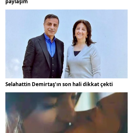
“Kayıt dışı zenginlerden daha fazla vergi alacağız.
2023 ve 2024’te beyannamelerde ve tahsil edilen
vergilerde yüzde 100’ün üzerinde artış sağladık.”
Yapay zekâ destekli denetim sistemlerinin
kullanıldığını belirten Şimşek, kayıt dışılıkla
mücadelenin kararlılıkla devam edeceğini söyledi.
Kaynak:
İha