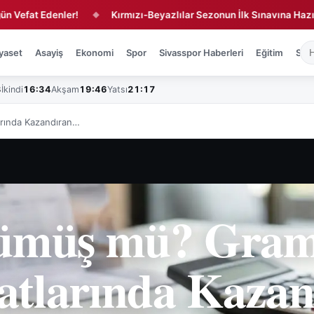
Edenler!
Kırmızı-Beyazlılar Sezonun İlk Sınavına Hazır!
Ş
◆
◆
yaset
Asayiş
Ekonomi
Spor
Sivasspor Haberleri
Eğitim
Sağl
3
İkindi
16:34
Akşam
19:46
Yatsı
21:17
arında Kazandıran…
ümüş mü? Gram 
atlarında Kazan