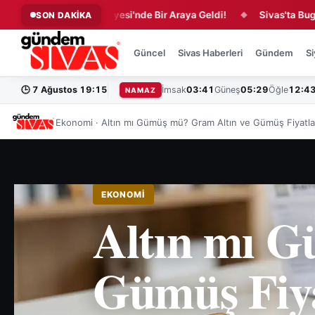
arı Arifan Külliyesi'nde Bir Araya Geldi!
Sivas'ta Bugün Vefat 
SON DAKİKA
◆
Güncel
Sivas Haberleri
Gündem
Si
🕒
7 Ağustos 19:15
İmsak
03:41
Güneş
05:29
Öğle
12:4
NAMAZ
Ekonomi
· Altın mı Gümüş mü? Gram Altın ve Gümüş Fiyatl
EKONOMİ
Altın mı G
Gümüş Fiy