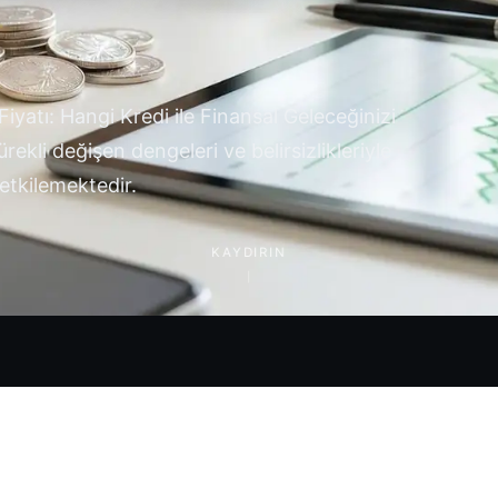
yatı: Hangi Kredi ile Finansal Geleceğinizi
ekli değişen dengeleri ve belirsizlikleriyle
 etkilemektedir.
KAYDIRIN