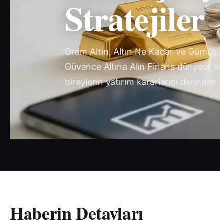
Stratejiler
Gram Altın, Altın Ne Kadar ve Gümüş Fi
Güvence Altına Alın Finans dünyası, sür
bireylerin yatırım kararlarını derinden
Haberin Detayları