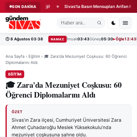
isinde Yangın Paniği!
Sivas'ta Basın Mensupları Arifan Külliyesi
SON DAKİKA
◆
🕒
8 Ağustos 03:38
İmsak
03:43
Güneş
05:30
Öğle
12:43
NAMAZ
Ana Sayfa
›
Eğitim
›
🎓 Zara'da Mezuniyet Coşkusu: 60 Öğrenci
Diplomalarını Aldı
EĞITIM
🎓 Zara'da Mezuniyet Coşkusu: 60
Öğrenci Diplomalarını Aldı
ÖZET
Sivas’ın Zara ilçesi, Cumhuriyet Üniversitesi Zara
Ahmet Çuhadaroğlu Meslek Yüksekokulu’nda
mezuniyet coşkusuna sahne oldu.