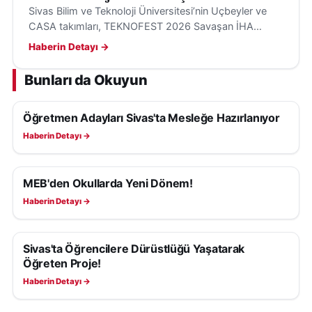
Sivas Bilim ve Teknoloji Üniversitesi’nin Uçbeyler ve
CASA takımları, TEKNOFEST 2026 Savaşan İHA
Yarışması’nda finale kaldı. Final ise Siirt’te yapılacak.
Haberin Detayı →
Bunları da Okuyun
Öğretmen Adayları Sivas'ta Mesleğe Hazırlanıyor
EĞITIM
Haberin Detayı →
MEB'den Okullarda Yeni Dönem!
EĞITIM
Haberin Detayı →
Sivas'ta Öğrencilere Dürüstlüğü Yaşatarak
EĞITIM
Öğreten Proje!
Haberin Detayı →