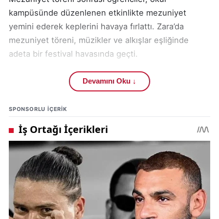
kampüsünde düzenlenen etkinlikte mezuniyet
yemini ederek keplerini havaya fırlattı. Zara’da
mezuniyet töreni, müzikler ve alkışlar eşliğinde
adeta bir festival havasında geçti.
Törende konuşan Doç. Dr. Yusuf Akgül,
Devamını Oku ↓
“Öğrencilerimizi akademik hayatlarının sonunda bu
güzel noktada görmek büyük mutluluk. Mezun olan
SPONSORLU IÇERIK
tüm öğrencilerimize hayatlarında başarılar diliyorum”
dedi.
Zara gibi Anadolu’nun önemli ilçelerinde üniversite
eğitimine gösterilen ilgi, bölgenin sosyo-kültürel
gelişimi açısından büyük önem taşıyor. Her yıl
yüzlerce öğrenci, ilçedeki eğitim kurumları
sayesinde mesleki donanım kazanarak mezuniyet