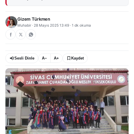
Gizem Türkmen
Muhabir
·
28 Mayıs 2025 13:49
·
1
dk okuma
Sesli Dinle
A−
A+
Kaydet