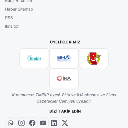
Burç Yorumları
Haber Sitemap
RSS
llms.txt
ÜYELIKLERIMIZ
Kurumumuz TİMBİR üyesi, BHA ve İHA abonesi ve Sivas
Gazeteciler Cemiyeti üyesidir.
BIZI TAKIP EDIN