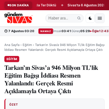
eri İlk Antrenmanda Ter Döktü
Sivas'ta 6 Ağustos 2026 Vefat E
SON DAKİKA
◆
🕒
7 Ağustos 03:20
İmsak
03:41
Güneş
05:29
Öğle
12:43
NAMAZ
Ana Sayfa
›
Eğitim
›
Tarkan’ın Sivas’a 946 Milyon TL’lik Eğitim Bağışı
İddiası Resmen Yalanlandı: Gerçek Resmi Açıklamayla Ortaya Çıktı
EĞITIM
Tarkan’ın Sivas’a 946 Milyon TL’lik
Eğitim Bağışı İddiası Resmen
Yalanlandı: Gerçek Resmi
Açıklamayla Ortaya Çıktı
ÖZET