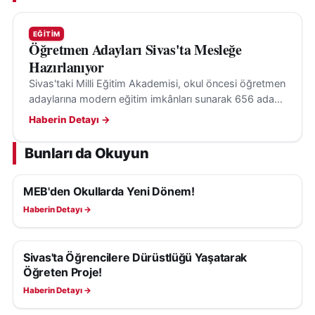
EĞITIM
Öğretmen Adayları Sivas'ta Mesleğe
Hazırlanıyor
Sivas'taki Milli Eğitim Akademisi, okul öncesi öğretmen
adaylarına modern eğitim imkânları sunarak 656 adayı
aynı anda yetiştiriyor. Eğitimler 2027'ye kadar sürecek.
Haberin Detayı →
Bunları da Okuyun
MEB'den Okullarda Yeni Dönem!
EĞITIM
Haberin Detayı →
Sivas'ta Öğrencilere Dürüstlüğü Yaşatarak
EĞITIM
Öğreten Proje!
Haberin Detayı →