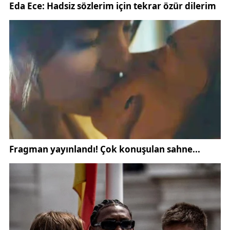
yer almaktadır. Kamuoyunun doğru bilgilendirilmesi
amacıyla bu açıklamanın yapılmasına ihtiyaç
duyulmuştur. Söz konusu paylaşımlar ve iddialar
gerçeği yansıtmamaktadır. İddialara konu edilen
bağışlarla ilgili olarak resmi kurumlarımıza yapılmış
herhangi bir müracaat bulunmamaktadır” ifadelerine
yer verildi.
Bu açıklamayla birlikte, sosyal medyada hızla yayılan
bilginin resmi kayıtlara dayanmadığı ve herhangi bir
başvurunun yapılmadığı kesinlik kazandı. Konuya
ilişkin resmi duyuruların yalnızca yetkili kurumlar
tarafından yapılabileceği vurgulandı. Konuyla ilgili
detaylı bilgilere Sivas İl Milli Eğitim Müdürlüğü ’nün
resmi internet sitesi olan meb.gov.tr üzerinden
ulaşılabileceği hatırlatıldı.