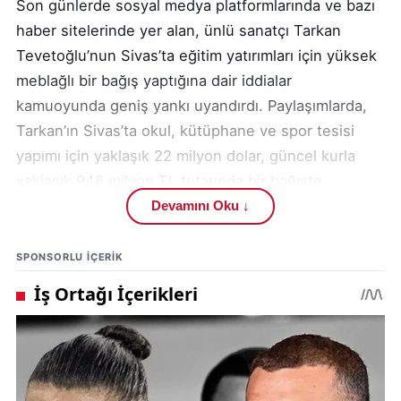
Son günlerde sosyal medya platformlarında ve bazı
haber sitelerinde yer alan, ünlü sanatçı Tarkan
Tevetoğlu’nun Sivas’ta eğitim yatırımları için yüksek
meblağlı bir bağış yaptığına dair iddialar
kamuoyunda geniş yankı uyandırdı. Paylaşımlarda,
Tarkan’ın Sivas’ta okul, kütüphane ve spor tesisi
yapımı için yaklaşık 22 milyon dolar, güncel kurla
yaklaşık 946 milyon TL tutarında bir bağışta
bulunduğu öne sürüldü. Kısa sürede binlerce
Devamını Oku ↓
beğeni ve paylaşım alan bu iddialar, bazı medya
kuruluşları tarafından da haberleştirildi.
SPONSORLU IÇERIK
Söz konusu paylaşımlar, özellikle eğitim alanında
yapılacak yatırımlar nedeniyle Sivas kamuoyunda
sevinçle karşılandı. Ünlü sanatçının isminin bağış
iddialarıyla anılması, sosyal medyada Tarkan’a
yönelik övgü dolu yorumların yapılmasına neden