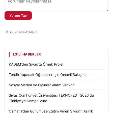
getirdi. Konuyla ilgili görüş bildiren birçok vatandaş,
bağış haberini ilk duyduklarında büyük bir mutluluk
Yorum Yap
yaşadıklarını, ancak resmi yalanlama sonrasında
hayal kırıklığına uğradıklarını ifade etti.
İlk yorumu siz yapın.
Vatandaşlar, “Eğitim için yapılacak böyle büyük bir
destek hepimizi sevindirmişti. Keşke doğru olsaydı.
Tarkan’ı seviyoruz, bu nedenle önce sevindik ama
İLGILI HABERLER
gerçeği öğrenince üzüldük” şeklinde konuştu.
KADEM'den Sivas'ta Örnek Proje!
Sivaslılar, yine de ilerleyen süreçte eğitim
yatırımlarına yönelik somut ve resmi projelerin
Tercih Yapacak Öğrenciler İçin Önemli Buluşma!
hayata geçirilmesini umut ettiklerini dile getirdi.
Sosyal Medya ve Oyunlar Alarm Veriyor!
Bu gelişme, sosyal medyada hızla yayılan haberlerin
Sivas Cumhuriyet Üniversitesi TEKNOFEST 2026'da
doğruluğunun teyit edilmesinin ne kadar önemli
Türkiye'ye Damga Vurdu!
olduğunu bir kez daha ortaya koydu. Özellikle Sivas
Osmanlı'dan Günümüze Eğitim Veren Sivas'ın Asırlık
gündemi ile ilgili konularda, resmi kaynaklara