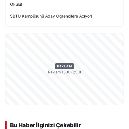
Okulu!
dayanmayan bilgilerin kısa sürede geniş kitlelere
ulaşabildiği görüldü. Uzmanlar, eğitim haberleri ve
SBTÜ Kampüsünü Aday Öğrencilere Açıyor!
bağış iddiaları gibi hassas başlıklarda teyit
mekanizmalarının önemine dikkat çekiyor.
REKLAM
Reklam (300×250)
Bu Haber İlginizi Çekebilir