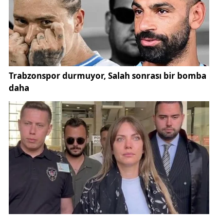
oldu. İddiaların uzun süre sanatçı tarafından
yalanlanmaması ise haberlerin doğruluğuna olan
inancı artırdı.
Kamuoyunda oluşan bilgi kirliliği üzerine resmi
açıklama Sivas İl Milli Eğitim Müdürlüğü tarafından
yapıldı. Müdürlüğün yazılı açıklamasında, son
günlerde sosyal medya ve çeşitli haber mecralarında
yer alan bağış iddialarının gerçeği yansıtmadığı net
bir dille ifade edildi.
Açıklamada, “Son günlerde bazı sosyal medya
platformlarında ve çeşitli haber mecralarında,
ülkemizde tanınmış sanatçılardan birinin ilimizde
okul, spor salonu ve kütüphane altyapılarında
kullanılmak üzere bağış yaptığına dair paylaşımlar