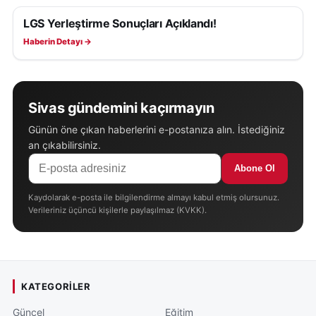
LGS Yerleştirme Sonuçları Açıklandı!
EĞITIM
Haberin Detayı →
Sivas gündemini kaçırmayın
Günün öne çıkan haberlerini e-postanıza alın. İstediğiniz
an çıkabilirsiniz.
Abone Ol
Kaydolarak e-posta ile bilgilendirme almayı kabul etmiş olursunuz.
Verileriniz üçüncü kişilerle paylaşılmaz (KVKK).
KATEGORILER
Güncel
Eğitim