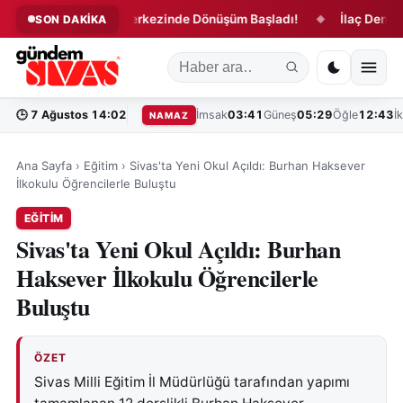
za!
Kent Merkezinde Dönüşüm Başladı!
İlaç Denetimind
SON DAKİKA
◆
◆
🕒
7 Ağustos 14:02
İmsak
03:41
Güneş
05:29
Öğle
12:43
İ
NAMAZ
Ana Sayfa
›
Eğitim
›
Sivas'ta Yeni Okul Açıldı: Burhan Haksever
İlkokulu Öğrencilerle Buluştu
EĞITIM
Sivas'ta Yeni Okul Açıldı: Burhan
Haksever İlkokulu Öğrencilerle
Buluştu
ÖZET
Sivas Milli Eğitim İl Müdürlüğü tarafından yapımı