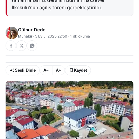
tamamlanan 12 derslikli Burhan Haksever
İlkokulu'nun açılış töreni gerçekleştirildi.
Gülnur Dede
Muhabir
·
5 Eylül 2025 22:50
·
1
dk okuma
Sesli Dinle
A−
A+
Kaydet