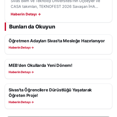
Sivas Bilim ve Teknoloji Üniversitesi’nin Uçbeyler ve
CASA takımları, TEKNOFEST 2026 Savaşan İHA
Yarışması’nda finale kaldı. Final ise Siirt’te yapılacak.
Haberin Detayı →
Bunları da Okuyun
Öğretmen Adayları Sivas'ta Mesleğe Hazırlanıyor
EĞITIM
Haberin Detayı →
MEB'den Okullarda Yeni Dönem!
EĞITIM
Haberin Detayı →
Sivas'ta Öğrencilere Dürüstlüğü Yaşatarak
EĞITIM
Öğreten Proje!
Haberin Detayı →