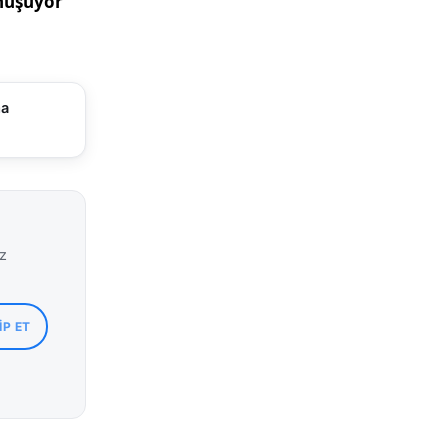
ma
iz
IP ET