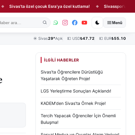
vas’ta özel çocuk Esra’ya özel kutlama!
Sivasspor’un sezon açılı
◆
ık
Kültür, Sanat ve Tarih
Yaşam
Sivas Vefat Edenler
Köşe Yazılar
Menü
☀️
Sivas
29°
Açık
💵 USD
₺
47.72
💶 EUR
₺
55.10
İLGILI HABERLER
Sivas'ta Öğrencilere Dürüstlüğü
e
Yaşatarak Öğreten Proje!
LGS Yerleştirme Sonuçları Açıklandı!
KADEM'den Sivas'ta Örnek Proje!
Tercih Yapacak Öğrenciler İçin Önemli
Buluşma!
Sosyal Medya ve Oyunlar Alarm Veriyor!