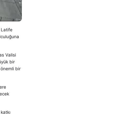
 Latife
olculuğuna
as Valisi
üyük bir
 önemli bir
ere
yecek
 katkı