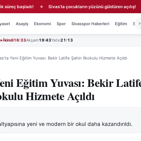
ç başladı!
Sivas’ta çocukların yüzünü güldüren açılış!
Si
◆
◆
yaset
Asayiş
Ekonomi
Spor
Sivasspor Haberleri
Eğitim
Sağl
3
İkindi
16:33
Akşam
19:43
Yatsı
21:13
as'ta Yeni Eğitim Yuvası: Bekir Latife Şahin İlkokulu Hizmete Açıldı
Yeni Eğitim Yuvası: Bekir Latif
okulu Hizmete Açıldı
altyapısına yeni ve modern bir okul daha kazandırıldı.