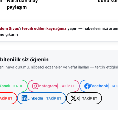
dem Sivas
'ı
tercih edilen kaynağınız
yapın — haberlerimizi ara
ne çıkarın
biteni ilk siz öğrenin
ri, hava durumu, nöbetçi eczaneler ve vefat ilanları — tercih ettiğin
analı
Instagram
Facebook
KATIL
TAKIP ET
TAK
LinkedIn
X
AKIP ET
TAKIP ET
TAKIP ET