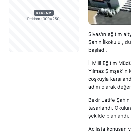
REKLAM
Reklam (300×250)
Sivas'ın eğitim al
Şahin İlkokulu , d
başladı.
İl Milli Eğitim Mü
Yılmaz Şimşek'in k
coşkuyla karşılandı
adım olarak değerl
Bekir Latife Şahin
tasarlandı. Okulun
şekilde planlandı
Açılışta konuşan ye