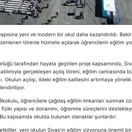
tyapısına yeni ve modern bir okul daha kazandırıldı. Bekir
üzenlenen törenle hizmete açılarak öğrencilerin eğitim y
dürlüğü tarafından hayata geçirilen proje kapsamında, Siv
atılımıyla gerçekleşen açılış töreni, eğitim camiasında b
. Okulun açılışı, ildeki eğitim kalitesini artırmaya yönelik
endiriliyor.
 İlkokulu, öğrencilere çağdaş eğitim imkanları sunmak üz
 fiziki yapısı ve donanımı, öğrenme süreçlerini destekle
. Bu kapsamda okulda bulunan olanaklar şunlardır:
tkililer, yeni okulun Sivas'ın eğitim vizyonuna önemli bir