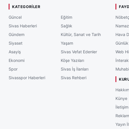
KATEGORILER
FAYD
Güncel
Eğitim
Nöbetç
Sivas Haberleri
Sağlık
Namaz 
Gündem
Kültür, Sanat ve Tarih
Hava 
Siyaset
Yaşam
Günlük
Asayiş
Sivas Vefat Edenler
Web Hi
Ekonomi
Köşe Yazıları
İnterak
Spor
Sivas İş İlanları
Muhabi
Sivasspor Haberleri
Sivas Rehberi
KUR
Hakkım
Künye
İletişim
Rekla
Yayın İl