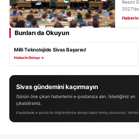
Resmi Ga
2027’de
Haberin
Bunları da Okuyun
Milli Teknolojide Sivas Başarısı!
EĞITIM
Haberin Detayı →
Sivas gündemini kaçırmayın
Günün öne çıkan haberlerini e-postanıza alın. İstediğiniz an
çıkabilirsiniz.
Kaydolarak e-posta ile bilgilendirme almayı kabul etmiş olursunuz. Veriler