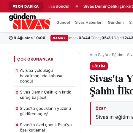
avalimanında kabusa döndü!
Sivas Demir Çelik için kritik süre
SON DAKİKA
◆
Güncel
Sivas Haberleri
Gündem
Si
🕒
9 Ağustos 10:06
İmsak
03:44
Güneş
05:31
Öğle
12:4
NAMAZ
Ana Sayfa
›
Eğitim
›
Siv
ÇOK OKUNANLAR
EĞITIM
Avrupa yolculuğu
1
Sivas'ta 
havalimanında kabusa
döndü!
Şahin İlk
Sivas Demir Çelik için kritik
2
süreç başladı!
Sivas’ta çocukların yüzünü
3
ÖZET
güldüren açılış!
Sivas'ın eğitim 
Sivas’ta özel çocuk Esra’ya
4
özel kutlama!