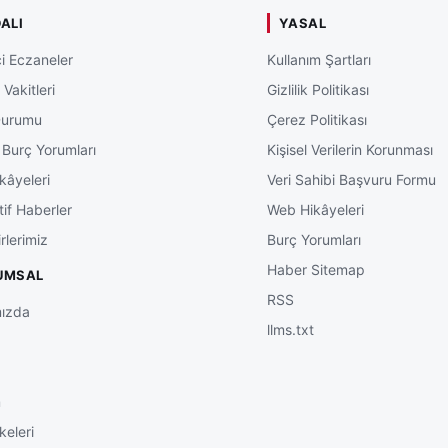
ALI
YASAL
i Eczaneler
Kullanım Şartları
Vakitleri
Gizlilik Politikası
Durumu
Çerez Politikası
 Burç Yorumları
Kişisel Verilerin Korunması
kâyeleri
Veri Sahibi Başvuru Formu
tif Haberler
Web Hikâyeleri
rlerimiz
Burç Yorumları
Haber Sitemap
UMSAL
RSS
ızda
llms.txt
m
keleri