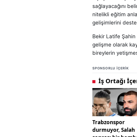
sağlayacağını belir
nitelikli eğitim an
gelişimlerini dest
Bekir Latife Şahin 
gelişme olarak kay
bireylerin yetişme
SPONSORLU IÇERIK