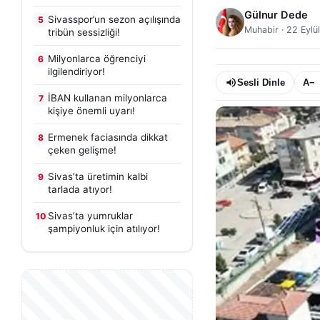
Gülnur Dede
Sivasspor’un sezon açılışında
5
Muhabir
·
22 Eylü
tribün sessizliği!
Milyonlarca öğrenciyi
6
ilgilendiriyor!
Sesli Dinle
A−
İBAN kullanan milyonlarca
7
kişiye önemli uyarı!
Ermenek faciasında dikkat
8
çeken gelişme!
Sivas’ta üretimin kalbi
9
tarlada atıyor!
Sivas’ta yumruklar
10
şampiyonluk için atılıyor!