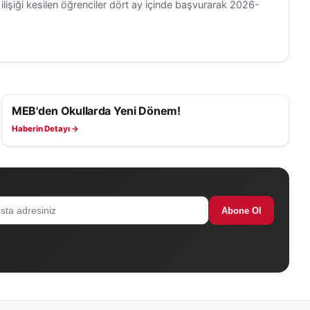
 ilişiği kesilen öğrenciler dört ay içinde başvurarak 2026-
MEB'den Okullarda Yeni Dönem!
EĞITIM
Haberin Detayı →
Abone Ol