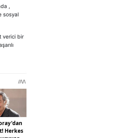
nda ,
ve sosyal
 verici bir
şarılı