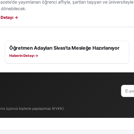
zete’de yayımlanan öğrenci affıyla, şartları taşıyan ve üniversiteyle
 dönebilecek.
 Detayı →
Öğretmen Adayları Sivas'ta Mesleğe Hazırlanıyor
EĞITIM
Haberin Detayı →
iniz üçüncü kişilerle paylaşılmaz (KVKK).