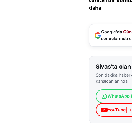
Google'da
Gün
sonuçlarında ö
Sivas'ta olan 
Son dakika haberle
kanaldan anında.
WhatsApp K
YouTube
T