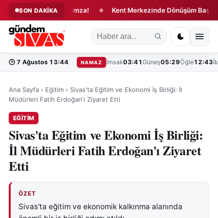
eri Değiştirecek İmza!
Kent Merkezinde Dönüşüm Başladı!
SON DAKİKA
◆
🕒
7 Ağustos 13:44
İmsak
03:41
Güneş
05:29
Öğle
12:43
İ
NAMAZ
Ana Sayfa
›
Eğitim
›
Sivas'ta Eğitim ve Ekonomi İş Birliği: İl
Müdürleri Fatih Erdoğan'ı Ziyaret Etti
EĞITIM
Sivas'ta Eğitim ve Ekonomi İş Birliği:
İl Müdürleri Fatih Erdoğan'ı Ziyaret
Etti
ÖZET
Sivas'ta eğitim ve ekonomik kalkınma alanında