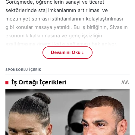
Görüşmede, öğrencilerin sanayi ve ticaret
sektörlerinde staj imkanlarının artırılması ve
mezuniyet sonrası istihdamlarının kolaylaştırılması
gibi konular masaya yatırıldı. Bu iş birliğinin, Sivas'ın
ekonomik kalkınmasına ve genç işsizliğin
azaltılmasına önemli katkı sağlaması bekleniyor.
Devamını Oku ↓
Yapıcı ve samimi bir havada geçen ziyaret, kurumlar
arasındaki iletişimin güçlenmesi açısından büyük
SPONSORLU IÇERIK
önem taşıyor. Yapılan görüşmelerin ardından,
önümüzdeki dönemde somut adımlar atılması ve
ortak projelerin hayata geçirilmesi planlanıyor. Bu
adımlar, Sivas'ın eğitim ve ekonomi alanındaki
hedeflerine ulaşmasında kilit rol oynayacak.