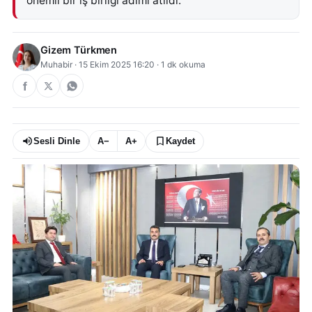
önemli bir iş birliği adımı atıldı.
Gizem Türkmen
Muhabir
·
15 Ekim 2025 16:20
·
1
dk okuma
Sesli Dinle
A−
A+
Kaydet