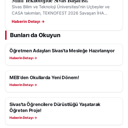
Milli Teknolojide Sivas Başarısı!
Sivas Bilim ve Teknoloji Üniversitesi’nin Uçbeyler ve
CASA takımları, TEKNOFEST 2026 Savaşan İHA
Yarışması’nda finale kaldı. Final ise Siirt’te yapılacak.
Haberin Detayı →
Bunları da Okuyun
Öğretmen Adayları Sivas'ta Mesleğe Hazırlanıyor
EĞITIM
Haberin Detayı →
MEB'den Okullarda Yeni Dönem!
EĞITIM
Haberin Detayı →
Sivas'ta Öğrencilere Dürüstlüğü Yaşatarak
EĞITIM
Öğreten Proje!
Haberin Detayı →