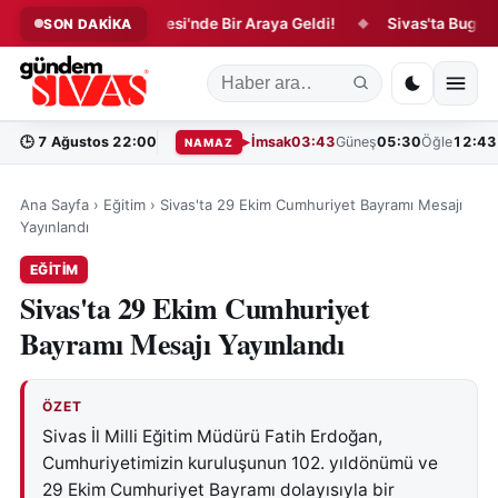
ları Arifan Külliyesi'nde Bir Araya Geldi!
Sivas'ta Bugün Vefat
SON DAKİKA
◆
🕒
7 Ağustos 22:00
İmsak
03:43
Güneş
05:30
Öğle
12:43
NAMAZ
Ana Sayfa
›
Eğitim
›
Sivas'ta 29 Ekim Cumhuriyet Bayramı Mesajı
Yayınlandı
EĞITIM
Sivas'ta 29 Ekim Cumhuriyet
Bayramı Mesajı Yayınlandı
ÖZET
Sivas İl Milli Eğitim Müdürü Fatih Erdoğan,
Cumhuriyetimizin kuruluşunun 102. yıldönümü ve
29 Ekim Cumhuriyet Bayramı dolayısıyla bir