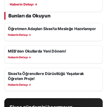
Yarışması’nda finale kaldı. Final ise Siirt’te yapılacak.
Haberin Detayı →
Bunları da Okuyun
Öğretmen Adayları Sivas'ta Mesleğe Hazırlanıyor
EĞITIM
Haberin Detayı →
MEB'den Okullarda Yeni Dönem!
EĞITIM
Haberin Detayı →
Sivas'ta Öğrencilere Dürüstlüğü Yaşatarak
EĞITIM
Öğreten Proje!
Haberin Detayı →