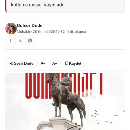
kutlama mesajı yayınladı.
Gülnur Dede
Muhabir
·
28 Ekim 2025 19:32
·
1
dk okuma
Sesli Dinle
A−
A+
Kaydet