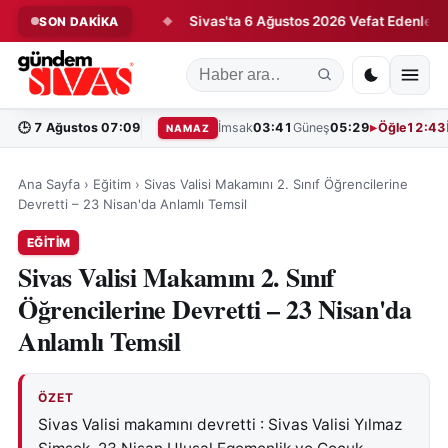
nmanda Ter Döktü
Sivas'ta 6 Ağustos 2026 Vefat Edenler
SON DAKİKA
◆
◆
🕒
7 Ağustos 07:09
İmsak
03:41
Güneş
05:29
Öğle
12:43
NAMAZ
Ana Sayfa
›
Eğitim
›
Sivas Valisi Makamını 2. Sınıf Öğrencilerine
Devretti – 23 Nisan'da Anlamlı Temsil
EĞITIM
Sivas Valisi Makamını 2. Sınıf
Öğrencilerine Devretti – 23 Nisan'da
Anlamlı Temsil
ÖZET
Sivas Valisi makamını devretti : Sivas Valisi Yılmaz