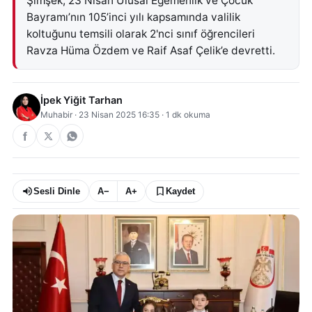
Şimşek, 23 Nisan Ulusal Egemenlik ve Çocuk
Bayramı’nın 105’inci yılı kapsamında valilik
koltuğunu temsili olarak 2'nci sınıf öğrencileri
Ravza Hüma Özdem ve Raif Asaf Çelik’e devretti.
İpek Yiğit Tarhan
Muhabir
·
23 Nisan 2025 16:35
·
1
dk okuma
Sesli Dinle
A−
A+
Kaydet