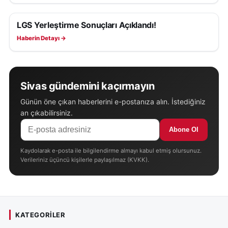
LGS Yerleştirme Sonuçları Açıklandı!
EĞITIM
Haberin Detayı →
Sivas gündemini kaçırmayın
Günün öne çıkan haberlerini e-postanıza alın. İstediğiniz
an çıkabilirsiniz.
Abone Ol
Kaydolarak e-posta ile bilgilendirme almayı kabul etmiş olursunuz.
Verileriniz üçüncü kişilerle paylaşılmaz (KVKK).
KATEGORILER