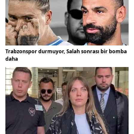
koltuğu siz değerli çocuklarımıza devretmekten
büyük bir gurur duyuyorum. Tüm çocuklarımızın 23
Nisan Ulusal Egemenlik ve Çocuk Bayramı’nı
kutluyorum" ifadelerini kullandı.
Program sonunda günün anısına hatıra fotoğrafı
çektirildi ve öğrenciler Vali Şimşek’e çiçek takdim
etti. Etkinlikte duygu dolu anlar yaşandı.