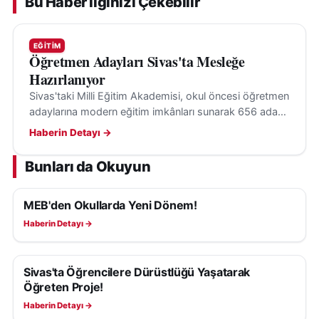
Bu Haber İlginizi Çekebilir
EĞITIM
Öğretmen Adayları Sivas'ta Mesleğe
Hazırlanıyor
Sivas'taki Milli Eğitim Akademisi, okul öncesi öğretmen
adaylarına modern eğitim imkânları sunarak 656 adayı
aynı anda yetiştiriyor. Eğitimler 2027'ye kadar sürecek.
Haberin Detayı →
Bunları da Okuyun
MEB'den Okullarda Yeni Dönem!
EĞITIM
Haberin Detayı →
Sivas'ta Öğrencilere Dürüstlüğü Yaşatarak
EĞITIM
Öğreten Proje!
Haberin Detayı →