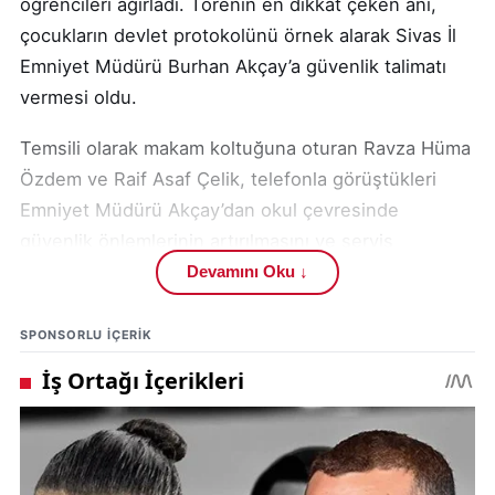
öğrencileri ağırladı. Törenin en dikkat çeken anı,
çocukların devlet protokolünü örnek alarak Sivas İl
Emniyet Müdürü Burhan Akçay’a güvenlik talimatı
vermesi oldu.
Temsili olarak makam koltuğuna oturan Ravza Hüma
Özdem ve Raif Asaf Çelik, telefonla görüştükleri
Emniyet Müdürü Akçay’dan okul çevresinde
güvenlik önlemlerinin artırılmasını ve servis
araçlarının denetimlerinin sıkılaştırılmasını istedi. Bu
Devamını Oku ↓
duyarlı yaklaşım, protokol üyeleri tarafından alkışla
karşılandı.
SPONSORLU IÇERIK
Sivas Valisi Yılmaz Şimşek, konuşmasında çocuklara
hitaben, "Sizler milletimizin aydınlık yarınları,
Cumhuriyetimizin teminatısınız. Cumhuriyetin
temellerinin atıldığı kadim şehir Sivas’ta bu anlamlı