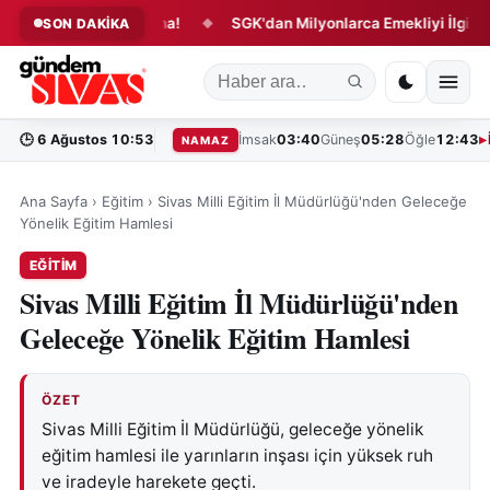
 Projede Yeni Aşama!
SGK'dan Milyonlarca Emekliyi İlgilendire
SON DAKİKA
◆
🕒
6 Ağustos 10:53
İmsak
03:40
Güneş
05:28
Öğle
12:43
NAMAZ
Ana Sayfa
›
Eğitim
›
Sivas Milli Eğitim İl Müdürlüğü'nden Geleceğe
Yönelik Eğitim Hamlesi
EĞITIM
Sivas Milli Eğitim İl Müdürlüğü'nden
Geleceğe Yönelik Eğitim Hamlesi
ÖZET
Sivas Milli Eğitim İl Müdürlüğü, geleceğe yönelik
eğitim hamlesi ile yarınların inşası için yüksek ruh
ve iradeyle harekete geçti.