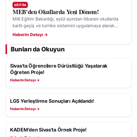
EĞITIM
MEB'den Okullarda Yeni Dönem!
Milli Eğitim Bakanlığı, eylül ayından itibaren okullarda
kartlı geçiş ve turnike sistemini uygulamaya alarak
güvenliği artırmayı hedefliyor.
Haberin Detayı →
Bunları da Okuyun
Sivas'ta Öğrencilere Dürüstlüğü Yaşatarak
EĞITIM
Öğreten Proje!
Haberin Detayı →
LGS Yerleştirme Sonuçları Açıklandı!
EĞITIM
Haberin Detayı →
KADEM'den Sivas'ta Örnek Proje!
EĞITIM