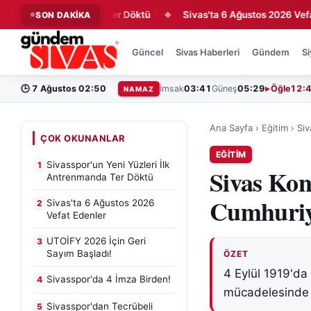
i İlk Antrenmanda Ter Döktü
Sivas'ta 6 Ağustos 2026 Vefat Ed
SON DAKİKA
◆
Güncel
Sivas Haberleri
Gündem
Si
🕒
7 Ağustos 02:50
İmsak
03:41
Güneş
05:29
Öğle
12:
NAMAZ
Ana Sayfa
›
Eğitim
›
Siv
ÇOK OKUNANLAR
EĞITIM
Sivasspor'un Yeni Yüzleri İlk
1
Sivas Kon
Antrenmanda Ter Döktü
Cumhuriye
Sivas'ta 6 Ağustos 2026
2
Vefat Edenler
UTOİFY 2026 İçin Geri
3
Sayım Başladı!
ÖZET
4 Eylül 1919'da 
Sivasspor'da 4 İmza Birden!
4
mücadelesinde k
Sivasspor'dan Tecrübeli
5