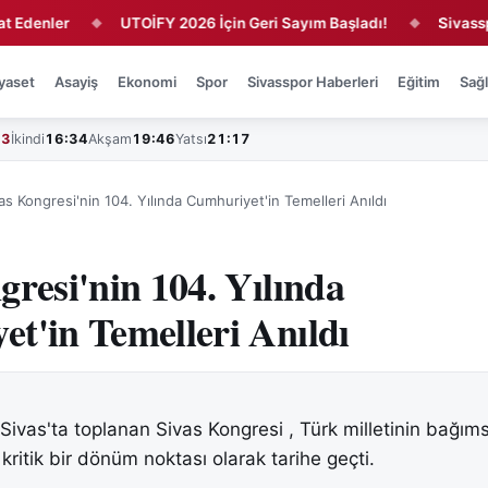
enler
UTOİFY 2026 İçin Geri Sayım Başladı!
Sivasspor'da
◆
◆
yaset
Asayiş
Ekonomi
Spor
Sivasspor Haberleri
Eğitim
Sağl
43
İkindi
16:34
Akşam
19:46
Yatsı
21:17
as Kongresi'nin 104. Yılında Cumhuriyet'in Temelleri Anıldı
gresi'nin 104. Yılında
t'in Temelleri Anıldı
Sivas'ta toplanan Sivas Kongresi , Türk milletinin bağıms
ritik bir dönüm noktası olarak tarihe geçti.