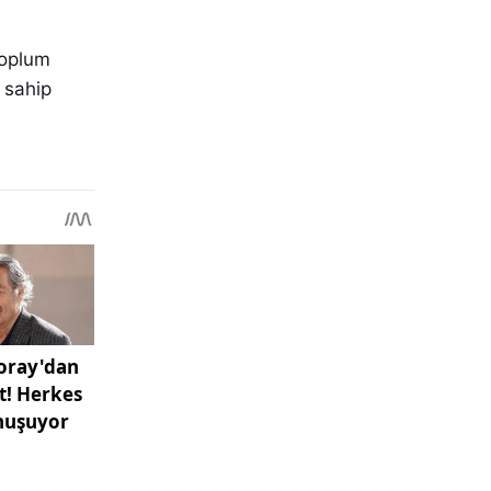
toplum
 sahip