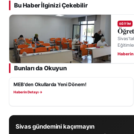
Bu Haber İlginizi Çekebilir
EĞITIM
Öğret
Sivas'ta
Eğitimle
Haberin
Bunları da Okuyun
MEB'den Okullarda Yeni Dönem!
EĞITIM
Haberin Detayı →
Sivas gündemini kaçırmayın