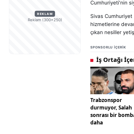
Cumhuriyeti'nin siy
REKLAM
Sivas Cumhuriyet Ü
Reklam (300×250)
hizmetlerine deva
çıkan nesiller yeti
SPONSORLU IÇERIK