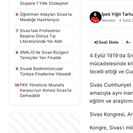
Stopere 1 Yıllık Sözleşme!
İpek Yiğit Tarh
Öğretmen Adayları Sivas'ta
6
Mesleğe Hazırlanıyor
Muhabir
·
4 Eylül
Sivas'taki Profesörün
7
Başarısı Dünya Tıp
Literatüründe Yer Aldı!
Sesli Dinle
A−
ANALİG'de Sivas Rüzgarı!
8
4 Eylül 1919'da Si
Tenisçiler Yarı Finalde
mücadelesinde krit
Sivaslı Badmintoncular
9
tecelli ettiği ve Cu
Türkiye Finallerine Yükseldi
Sivas Cumhuriyet Ü
PKK Yöneticisi Mustafa
10
Karasu'nun Annesi Sivas'ta
amacıyla aynı inan
Defnedildi!
eğitim ve araştırma
Sivas Kongresi, A
Kongre, Sivas'ı mi