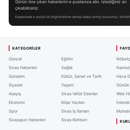
Günün öne çıkan haberlerini e-postanıza alın. İstediğiniz an
çıkabilirsiniz.
Kaydolarak e-posta ile bilgilendirme almayı kabul etmiş olursunuz. Veriler
KATEGORILER
FAYD
Güncel
Eğitim
Nöbetç
Sivas Haberleri
Sağlık
Namaz 
Gündem
Kültür, Sanat ve Tarih
Hava 
Siyaset
Yaşam
Günlük
Asayiş
Sivas Vefat Edenler
Web Hi
Ekonomi
Köşe Yazıları
İnterak
Spor
Sivas İş İlanları
Muhabi
Sivasspor Haberleri
Sivas Rehberi
KUR