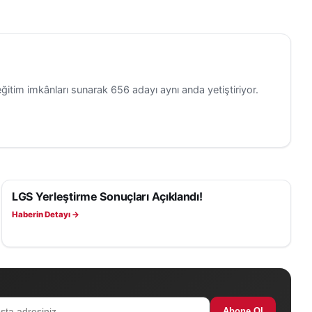
ğitim imkânları sunarak 656 adayı aynı anda yetiştiriyor.
LGS Yerleştirme Sonuçları Açıklandı!
EĞITIM
Haberin Detayı →
Abone Ol