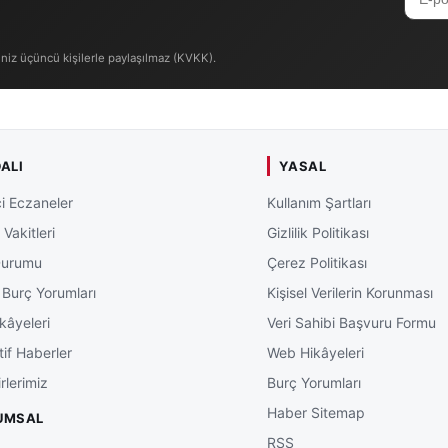
iniz üçüncü kişilerle paylaşılmaz (KVKK).
ALI
YASAL
i Eczaneler
Kullanım Şartları
Vakitleri
Gizlilik Politikası
Durumu
Çerez Politikası
 Burç Yorumları
Kişisel Verilerin Korunması
kâyeleri
Veri Sahibi Başvuru Formu
tif Haberler
Web Hikâyeleri
rlerimiz
Burç Yorumları
Haber Sitemap
UMSAL
RSS