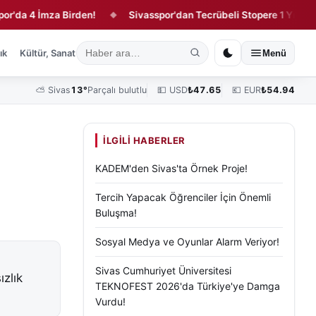
 4 İmza Birden!
Sivasspor'dan Tecrübeli Stopere 1 Yıllık Sözle
◆
ık
Kültür, Sanat ve Tarih
Yaşam
Sivas Vefat Edenler
Köşe Yazılar
Menü
⛅
Sivas
13°
Parçalı bulutlu
💵 USD
₺
47.65
💶 EUR
₺
54.94
İLGILI HABERLER
KADEM'den Sivas'ta Örnek Proje!
Tercih Yapacak Öğrenciler İçin Önemli
Buluşma!
Sosyal Medya ve Oyunlar Alarm Veriyor!
Sivas Cumhuriyet Üniversitesi
ızlık
TEKNOFEST 2026'da Türkiye'ye Damga
Vurdu!