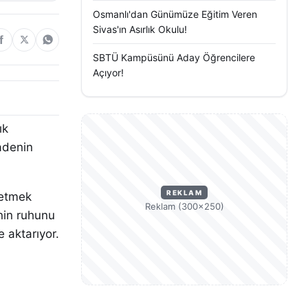
Osmanlı'dan Günümüze Eğitim Veren
Sivas'ın Asırlık Okulu!
SBTÜ Kampüsünü Aday Öğrencilere
Açıyor!
ık
radenin
REKLAM
 etmek
Reklam (300×250)
nin ruhunu
e aktarıyor.