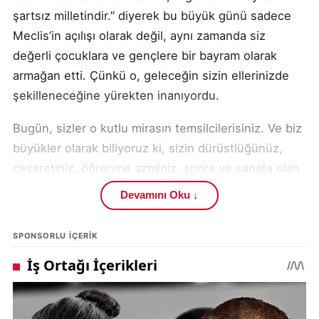
şartsız milletindir.” diyerek bu büyük günü sadece
Meclis’in açılışı olarak değil, aynı zamanda siz
değerli çocuklara ve gençlere bir bayram olarak
armağan etti. Çünkü o, geleceğin sizin ellerinizde
şekilleneceğine yürekten inanıyordu.
Bugün, sizler o kutlu mirasın temsilcilerisiniz. Ve biz
büyükler olarak biliyoruz ki, sizin dürüstlüğünüz,
cesaretiniz, öğrenme azminiz, spora ve sanata olan
ilginiz, bu ülkenin yarınlarını daha güçlü kılacaktır.
Devamını Oku ↓
Sizler için gece gündüz demeden çalışıyor, size
SPONSORLU IÇERIK
daha sağlıklı, daha güvenli, daha umut dolu bir
gelecek hazırlamak için emek veriyoruz. Sivas
Gençlik ve Spor İl Müdürlüğü olarak, her birinizin
hayaline, yeteneğine ve gelişimine dokunmak,