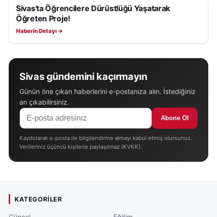
Sivas'ta Öğrencilere Dürüstlüğü Yaşatarak
EĞITIM
Öğreten Proje!
Haberin Detayı →
Sivas gündemini kaçırmayın
Günün öne çıkan haberlerini e-postanıza alın. İstediğiniz
an çıkabilirsiniz.
Abone Ol
Kaydolarak e-posta ile bilgilendirme almayı kabul etmiş olursunuz.
Verileriniz üçüncü kişilerle paylaşılmaz (KVKK).
KATEGORILER
Güncel
Eğitim