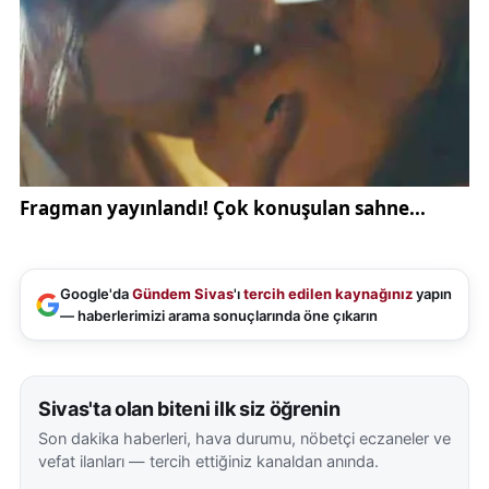
hikâyelerine hazır. Sporda madalyalar kazanacak
çocuklarımız, bilimde çığır açacak gençlerimiz,
sanatta iz bırakacak evlatlarımız bu şehirde
yetişiyor. Çünkü Sivas’ın mayasında azim, cesaret
ve inanç vardır.
Değerli aileler,
Bugünün çocuklarına güvenmek, yarının Türkiye’sine
yatırım yapmaktır. Onlara sevgiyi, saygıyı,
Google'da
Gündem Sivas
'ı
tercih edilen kaynağınız
yapın
hoşgörüyü, sorumluluğu öğretmek; onları sporla,
— haberlerimizi arama sonuçlarında öne çıkarın
sanatla, kitapla, doğayla buluşturmak hepimizin
görevidir. Bizler kurum olarak bu görevi yerine
getirirken sizlerin desteğini, ilgisini ve sevgisini en
Sivas'ta olan biteni ilk siz öğrenin
kıymetli yol arkadaşımız olarak görüyoruz.
Son dakika haberleri, hava durumu, nöbetçi eczaneler ve
vefat ilanları — tercih ettiğiniz kanaldan anında.
Bu anlamlı günde; barışın, kardeşliğin, dostluğun ve