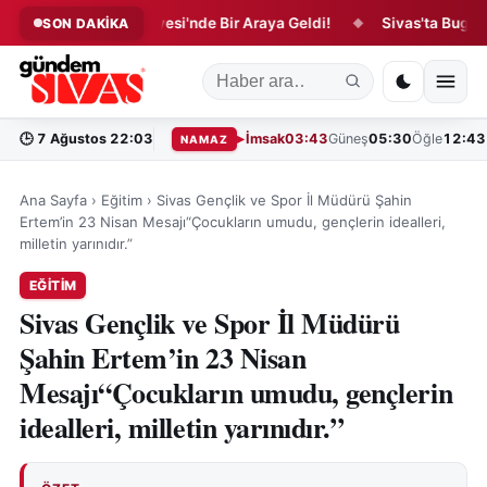
ları Arifan Külliyesi'nde Bir Araya Geldi!
Sivas'ta Bugün Vefat
SON DAKİKA
◆
🕒
7 Ağustos 22:03
İmsak
03:43
Güneş
05:30
Öğle
12:43
NAMAZ
Ana Sayfa
›
Eğitim
›
Sivas Gençlik ve Spor İl Müdürü Şahin
Ertem’in 23 Nisan Mesajı“Çocukların umudu, gençlerin idealleri,
milletin yarınıdır.”
EĞITIM
Sivas Gençlik ve Spor İl Müdürü
Şahin Ertem’in 23 Nisan
Mesajı“Çocukların umudu, gençlerin
idealleri, milletin yarınıdır.”