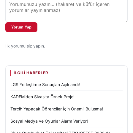
kurucusu Gazi Mustafa Kemal Atatürk olmak üzere,
aziz şehitlerimizi ve gazilerimizi saygı ve minnetle
anıyor; tüm çocuklarımızın ve gençlerimizin 23 Nisan
Yorum Yap
Ulusal Egemenlik ve Çocuk Bayramı’nı yürekten
kutluyorum.
İlk yorumu siz yapın.
Bayramınız kutlu olsun, yüzünüz hep gülsün,
yüreğinizdeki çocuk hiç büyümesin!
İLGILI HABERLER
Şahin Ertem Sivas Gençlik ve Spor İl Müdürü
LGS Yerleştirme Sonuçları Açıklandı!
KADEM'den Sivas'ta Örnek Proje!
Tercih Yapacak Öğrenciler İçin Önemli Buluşma!
Sosyal Medya ve Oyunlar Alarm Veriyor!