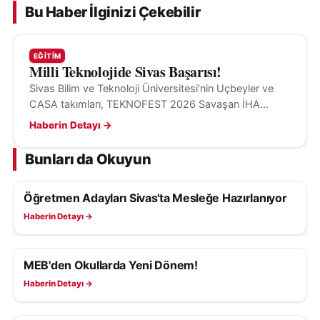
Bu Haber İlginizi Çekebilir
EĞITIM
Milli Teknolojide Sivas Başarısı!
Sivas Bilim ve Teknoloji Üniversitesi’nin Uçbeyler ve
CASA takımları, TEKNOFEST 2026 Savaşan İHA
Yarışması’nda finale kaldı. Final ise Siirt’te yapılacak.
Haberin Detayı →
Bunları da Okuyun
Öğretmen Adayları Sivas'ta Mesleğe Hazırlanıyor
EĞITIM
Haberin Detayı →
MEB'den Okullarda Yeni Dönem!
EĞITIM
Haberin Detayı →