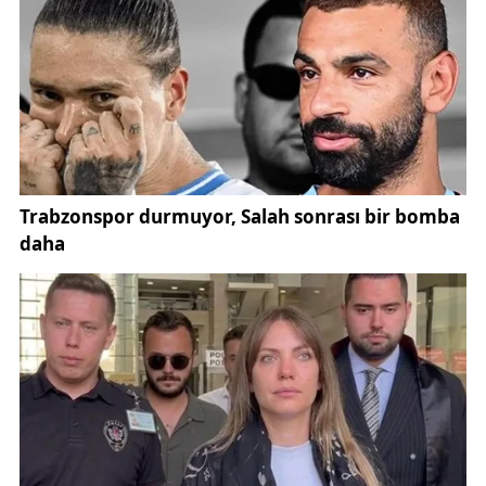
sporla, kültürle, sanatla buluşmanızı sağlamak en
büyük önceliğimizdir.
Sizler sadece geleceğin liderleri değil, bugünün de
söz sahibi bireylerisiniz. Şu an attığınız her adım,
öğrendiğiniz her bilgi, kurduğunuz her hayal, bu
güzel memleketin yarınlarını şekillendirecek. İşte bu
yüzden sizin gözlerinizdeki ışıltı, bizim umudumuz;
yüreğinizdeki sevgi, bizim pusulamızdır.
Kıymetli gençler,
Biliniz ki sizler bu ülkenin en büyük zenginliğisiniz.
Gençliğin dinamizmi, yenilikçiliği ve idealleri,
toplumu ileri taşıyan temel unsurlardır. Her birinizin
içinde taşıdığı cevheri işlemek, onu parlatmak ve
dünyaya göstermek için buradayız. Her adımınızda
yanınızdayız. Hayal kurmaktan, araştırmaktan,