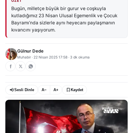
ÖZET
Bugün, milletçe büyük bir gurur ve coşkuyla
kutladığımız 23 Nisan Ulusal Egemenlik ve Çocuk
Bayramı’nda sizlerle aynı heyecanı paylaşmanın
kıvancını yaşıyorum.
Gülnur Dede
Muhabir
·
22 Nisan 2025 17:58
·
3
dk okuma
Sesli Dinle
A−
A+
Kaydet