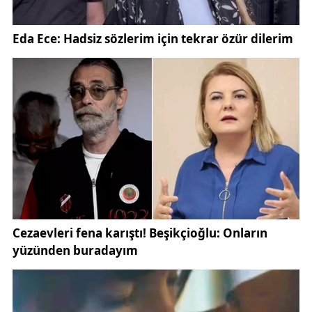
sorgulamaktan ve üretmekten asla vazgeçmeyin.
Çünkü bu topraklar, düşünen, çalışan, üreten
gençleriyle büyür.
Ve sevgili çocuklar,
Sizlerin neşesi, kahkahası, oyunları Sivas’ın
sokaklarını güzelleştiriyor. Sizin sesiniz; Atatürk
Caddesi’nde yankılanan bir sevinç, Sivas Kongre
Binası’nın duvarlarına yansıyan bir umut,
Kangal
’ın
yaylalarına taşan bir hayal gücüdür. Siz bizim
gözbebeğimiz, bu kadim şehrin can damarısınız.
Sivas, geçmişin derin kökleriyle geleceğe uzanan bir
şehir. Aşık Veysel’in dizeleriyle büyüyen, nice
yiğitleri bağrından çıkaran bu topraklar, sizlerin
adımlarıyla yeniden yazılacak nice başarı