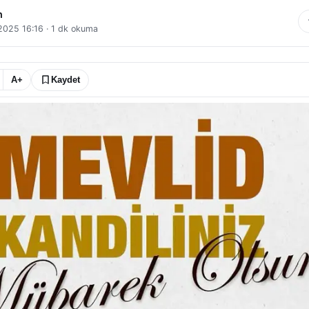
n
 2025 16:16
·
1
dk okuma
A+
Kaydet