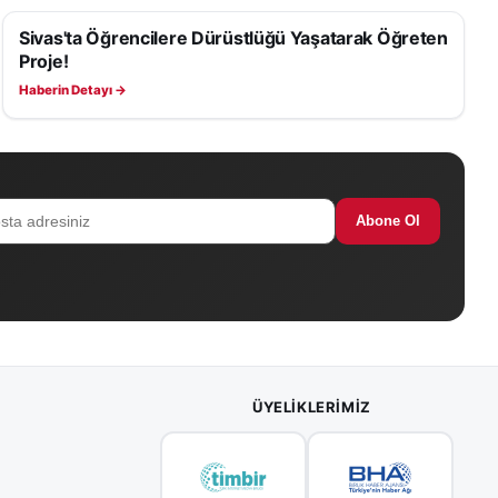
Sivas'ta Öğrencilere Dürüstlüğü Yaşatarak Öğreten
EĞITIM
Proje!
Haberin Detayı →
Abone Ol
ÜYELIKLERIMIZ