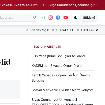
 Sivas’ta Acı Bitti
Suça Sürüklenen Çocuklar İçin Yeni İnfaz D
◆
ık
Kültür, Sanat ve Tarih
Yaşam
Sivas Vefat Edenler
Köşe Yazılar
Menü
☀️
Sivas
29°
Açık
💵 USD
₺
47.71
💶 EUR
₺
55.12
İLGILI HABERLER
LGS Yerleştirme Sonuçları Açıklandı!
lid
KADEM'den Sivas'ta Örnek Proje!
Tercih Yapacak Öğrenciler İçin Önemli
Buluşma!
Sosyal Medya ve Oyunlar Alarm Veriyor!
Sivas Cumhuriyet Üniversitesi
TEKNOFEST 2026'da Türkiye'ye Damga