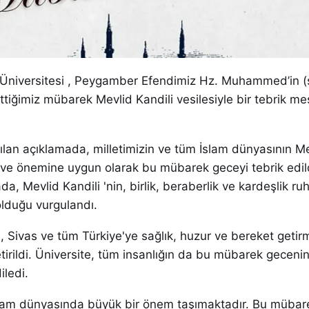
Üniversitesi , Peygamber Efendimiz Hz. Muhammed’in (
iğimiz mübarek Mevlid Kandili vesilesiyle bir tebrik mes
ılan açıklamada, milletimizin ve tüm İslam dünyasının M
m ve önemine uygun olarak bu mübarek geceyi tebrik edil
ada, Mevlid Kandili 'nin, birlik, beraberlik ve kardeşlik r
 olduğu vurgulandı.
 Sivas ve tüm Türkiye'ye sağlık, huzur ve bereket getir
etirildi. Üniversite, tüm insanlığın da bu mübarek geceni
iledi.
İslam dünyasında büyük bir önem taşımaktadır. Bu müba