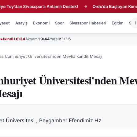
’dan Sivasspor’a Anlamlı Destek!
Ordu’da Başlayan Kene Vakası
◆
yaset
Asayiş
Ekonomi
Spor
Sivasspor Haberleri
Eğitim
Sağl
3
İkindi
16:34
Akşam
19:44
Yatsı
21:15
as Cumhuriyet Üniversitesi'nden Mevlid Kandili Mesajı
huriyet Üniversitesi'nden Mev
esajı
et Üniversitesi , Peygamber Efendimiz Hz.