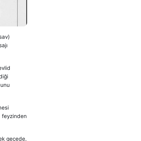
sav)
ajı
evlid
diği
uhunu
mesi
n feyzinden
rek gecede,