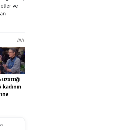
etler ve
'an
ma