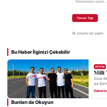
Yorum Yap
İlk yorumu siz yapın.
Bu Haber İlginizi Çekebilir
EĞITIM
Milli
Sivas Bi
ise Siirt
Haberin
Bunları da Okuyun