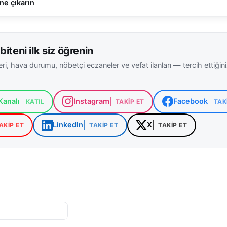
ne çıkarın
biteni ilk siz öğrenin
ri, hava durumu, nöbetçi eczaneler ve vefat ilanları — tercih ettiğin
analı
Instagram
Facebook
KATIL
TAKIP ET
TAK
LinkedIn
X
AKIP ET
TAKIP ET
TAKIP ET