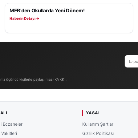
MEB'den Okullarda Yeni Dönem!
EĞITIM
Haberin Detayı →
iniz üçüncü kişilerle paylaşılmaz (KVKK).
ALI
YASAL
i Eczaneler
Kullanım Şartları
Vakitleri
Gizlilik Politikası