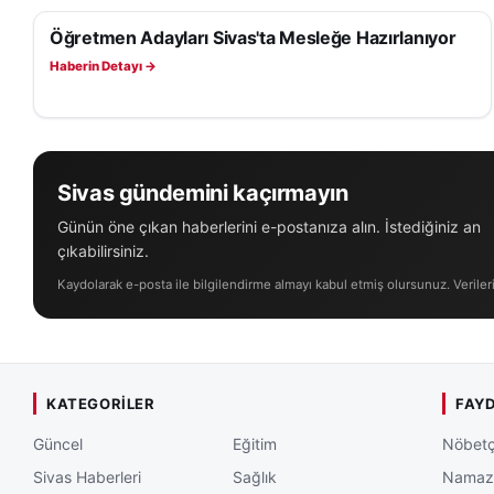
Öğretmen Adayları Sivas'ta Mesleğe Hazırlanıyor
EĞITIM
Haberin Detayı →
Sivas gündemini kaçırmayın
Günün öne çıkan haberlerini e-postanıza alın. İstediğiniz an
çıkabilirsiniz.
Kaydolarak e-posta ile bilgilendirme almayı kabul etmiş olursunuz. Veriler
KATEGORILER
FAYD
Güncel
Eğitim
Nöbetç
Sivas Haberleri
Sağlık
Namaz 