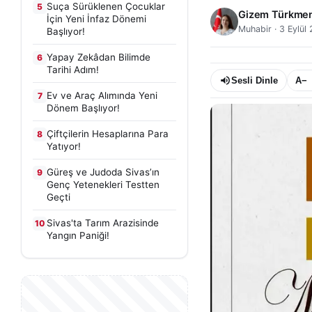
Suça Sürüklenen Çocuklar
5
Gizem Türkme
İçin Yeni İnfaz Dönemi
Muhabir
·
3 Eylül
Başlıyor!
Yapay Zekâdan Bilimde
6
Tarihi Adım!
Sesli Dinle
A−
Ev ve Araç Alımında Yeni
7
Dönem Başlıyor!
Çiftçilerin Hesaplarına Para
8
Yatıyor!
Güreş ve Judoda Sivas’ın
9
Genç Yetenekleri Testten
Geçti
Sivas'ta Tarım Arazisinde
10
Yangın Paniği!