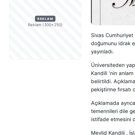
REKLAM
Reklam (300×250)
Sivas Cumhuriyet 
doğumunu idrak ett
yayınladı.
Üniversiteden yap
Kandili 'nin anla
belirtildi. Açıklam
pekiştirme fırsatı
Açıklamada ayrıca,
temennileri dile g
istifade etmesini d
Mevlid Kandili , 