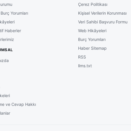
Durumu
Çerez Politikası
 Burç Yorumları
Kişisel Verilerin Korunması
kâyeleri
Veri Sahibi Başvuru Formu
tif Haberler
Web Hikâyeleri
rlerimiz
Burç Yorumları
Haber Sitemap
UMSAL
RSS
ızda
llms.txt
m
keleri
me ve Cevap Hakkı
lanlar