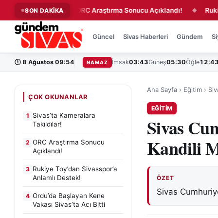
Takıldılar!
ORC Araştırma Sonucu Açıklandı!
Rukiye Toy
SON DAKİKA
◆
◆
Güncel
Sivas Haberleri
Gündem
Si
🕒
8 Ağustos 09:54
İmsak
03:43
Güneş
05:30
Öğle
12:4
NAMAZ
Ana Sayfa
›
Eğitim
›
Siv
ÇOK OKUNANLAR
EĞITIM
Sivas’ta Kameralara
1
Sivas Cum
Takıldılar!
Kandili M
ORC Araştırma Sonucu
2
Açıklandı!
Rukiye Toy’dan Sivasspor’a
3
Anlamlı Destek!
ÖZET
Sivas Cumhuriy
Ordu’da Başlayan Kene
4
Vakası Sivas’ta Acı Bitti