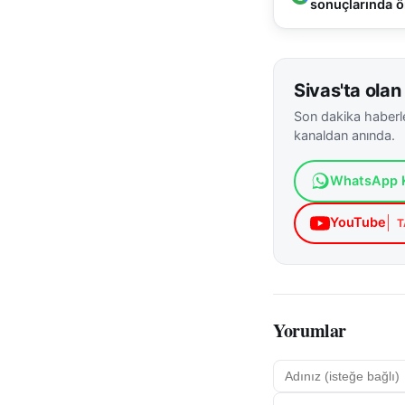
sonuçlarında ö
Sivas'ta olan 
Son dakika haberle
kanaldan anında.
WhatsApp K
YouTube
T
Yorumlar