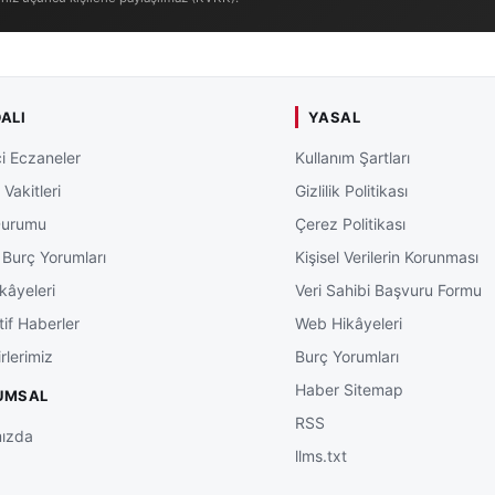
ALI
YASAL
i Eczaneler
Kullanım Şartları
Vakitleri
Gizlilik Politikası
Durumu
Çerez Politikası
 Burç Yorumları
Kişisel Verilerin Korunması
kâyeleri
Veri Sahibi Başvuru Formu
tif Haberler
Web Hikâyeleri
rlerimiz
Burç Yorumları
Haber Sitemap
UMSAL
RSS
ızda
llms.txt