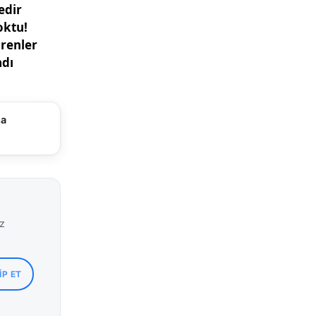
ma
iz
IP ET