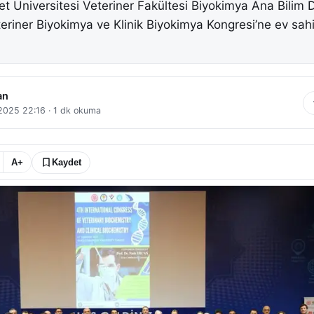
t Üniversitesi Veteriner Fakültesi Biyokimya Ana Bilim Da
teriner Biyokimya ve Klinik Biyokimya Kongresi’ne ev sahi
an
 2025 22:16
·
1
dk okuma
A+
Kaydet