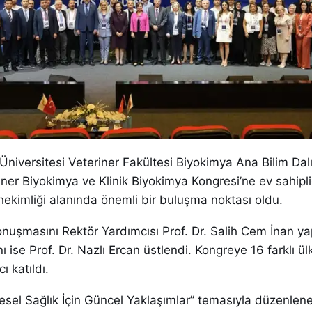
niversitesi Veteriner Fakültesi Biyokimya Ana Bilim Dalı
iner Biyokimya ve Klinik Biyokimya Kongresi’ne ev sahipliğ
r hekimliği alanında önemli bir buluşma noktası oldu.
onuşmasını Rektör Yardımcısı Prof. Dr. Salih Cem İnan y
ı ise Prof. Dr. Nazlı Ercan üstlendi. Kongreye 16 farklı ü
ı katıldı.
esel Sağlık İçin Güncel Yaklaşımlar” temasıyla düzenlen