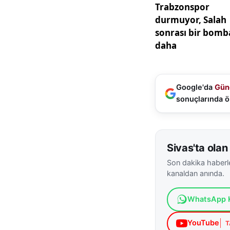
Google'da
Gün
sonuçlarında ö
Sivas'ta olan 
Son dakika haberle
kanaldan anında.
WhatsApp K
YouTube
T