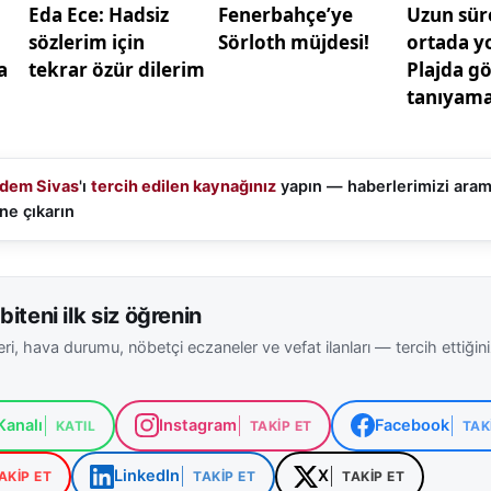
dem Sivas
'ı
tercih edilen kaynağınız
yapın — haberlerimizi ara
ne çıkarın
biteni ilk siz öğrenin
ri, hava durumu, nöbetçi eczaneler ve vefat ilanları — tercih ettiğin
analı
Instagram
Facebook
KATIL
TAKIP ET
TAK
LinkedIn
X
AKIP ET
TAKIP ET
TAKIP ET