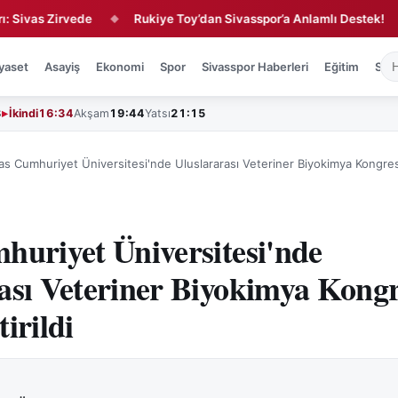
s Zirvede
Rukiye Toy’dan Sivasspor’a Anlamlı Destek!
Or
◆
◆
yaset
Asayiş
Ekonomi
Spor
Sivasspor Haberleri
Eğitim
Sağl
3
İkindi
16:34
Akşam
19:44
Yatsı
21:15
as Cumhuriyet Üniversitesi'nde Uluslararası Veteriner Biyokimya Kongres
huriyet Üniversitesi'nde
ası Veteriner Biyokimya Kongr
irildi