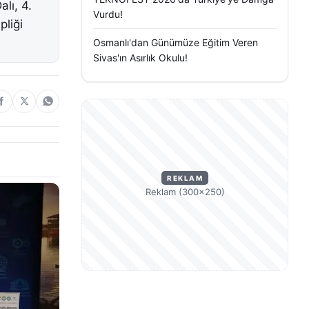
lı, 4.
Vurdu!
pliği
Osmanlı'dan Günümüze Eğitim Veren
Sivas'ın Asırlık Okulu!
REKLAM
Reklam (300×250)