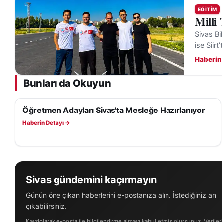
EĞITIM
Milli
Sivas Bi
ise Siirt
Haberin
Bunları da Okuyun
Öğretmen Adayları Sivas'ta Mesleğe Hazırlanıyor
EĞITIM
Haberin Detayı →
Sivas gündemini kaçırmayın
Günün öne çıkan haberlerini e-postanıza alın. İstediğiniz an
çıkabilirsiniz.
Kaydolarak e-posta ile bilgilendirme almayı kabul etmiş olursunuz. Veriler