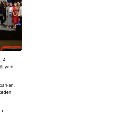
, 4.
i yaptı.
aparken,
lkeden
en