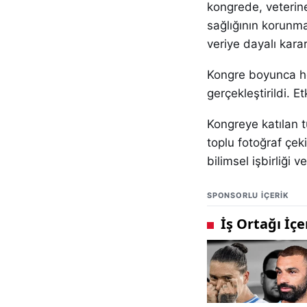
kongrede, veterine
sağlığının korunmas
veriye dayalı kara
Kongre boyunca h
gerçekleştirildi. E
Kongreye katılan t
toplu fotoğraf çek
bilimsel işbirliği 
SPONSORLU IÇERIK