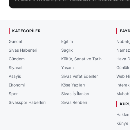
KATEGORILER
FAYD
Güncel
Eğitim
Nöbetç
Sivas Haberleri
Sağlık
Namaz 
Gündem
Kültür, Sanat ve Tarih
Hava 
Siyaset
Yaşam
Günlük
Asayiş
Sivas Vefat Edenler
Web Hi
Ekonomi
Köşe Yazıları
İnterak
Spor
Sivas İş İlanları
Muhabi
Sivasspor Haberleri
Sivas Rehberi
KUR
Hakkım
Künye