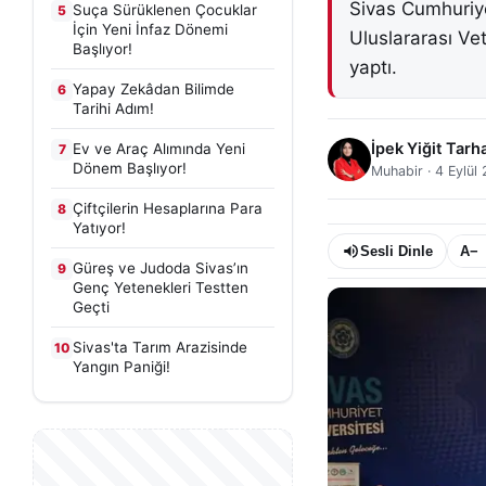
Sivas Cumhuriye
Suça Sürüklenen Çocuklar
5
İçin Yeni İnfaz Dönemi
Uluslararası Ve
Başlıyor!
yaptı.
Yapay Zekâdan Bilimde
6
Tarihi Adım!
İpek Yiğit Tarh
Ev ve Araç Alımında Yeni
7
Dönem Başlıyor!
Muhabir
·
4 Eylül
Çiftçilerin Hesaplarına Para
8
Yatıyor!
Sesli Dinle
A−
Güreş ve Judoda Sivas’ın
9
Genç Yetenekleri Testten
Geçti
Sivas'ta Tarım Arazisinde
10
Yangın Paniği!