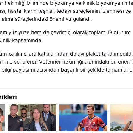
r hekimliği biliminde biyokimya ve klinik biyokimyanın 
ı, hastalıkların teşhisi, tedavi süreçlerinin izlenmesi ve 
r alma süreçlerindeki önemi vurgulandı.
em yüz yüze hem de çevrimiçi olarak toplam 18 oturum
tkinlik kapsamında:
üm katılımcılara katkılarından dolayı plaket takdim edild
imi ile sona erdi. Veteriner hekimliği alanındaki bu öneml
ve bilgi paylaşımı açısından başarılı bir şekilde tamamland