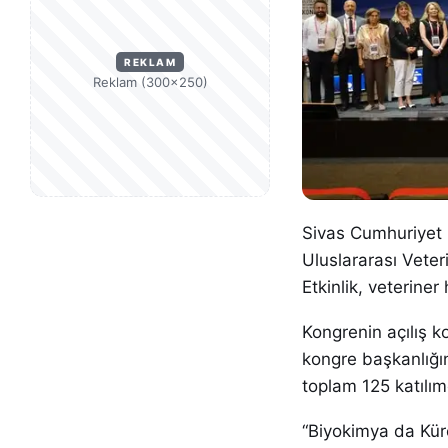
REKLAM
Reklam (300×250)
Sivas Cumhuriyet Ü
Uluslararası Veter
Etkinlik, veterine
Kongrenin açılış k
kongre başkanlığın
toplam 125 katılımc
“Biyokimya da Kür