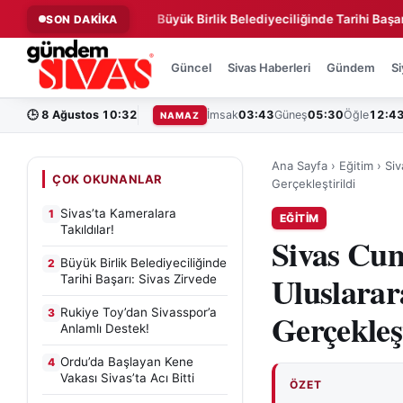
a Takıldılar!
Büyük Birlik Belediyeciliğinde Tarihi Başarı: Siva
SON DAKİKA
◆
Güncel
Sivas Haberleri
Gündem
Si
🕒
8 Ağustos 10:32
İmsak
03:43
Güneş
05:30
Öğle
12:4
NAMAZ
Ana Sayfa
›
Eğitim
›
Siv
ÇOK OKUNANLAR
Gerçekleştirildi
Sivas’ta Kameralara
1
EĞITIM
Takıldılar!
Sivas Cum
Büyük Birlik Belediyeciliğinde
2
Uluslarar
Tarihi Başarı: Sivas Zirvede
Rukiye Toy’dan Sivasspor’a
3
Gerçekleşt
Anlamlı Destek!
Ordu’da Başlayan Kene
4
Vakası Sivas’ta Acı Bitti
ÖZET