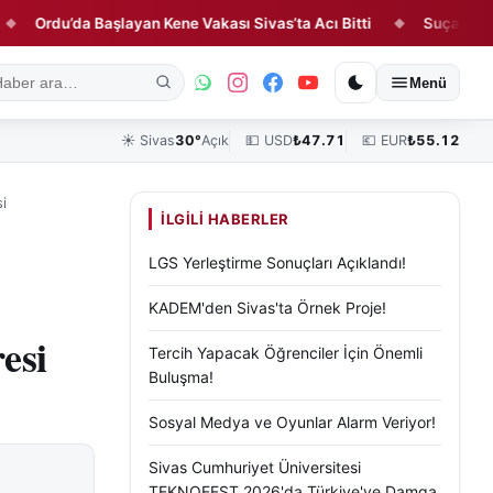
du’da Başlayan Kene Vakası Sivas’ta Acı Bitti
Suça Sürüklenen 
◆
ık
Kültür, Sanat ve Tarih
Yaşam
Sivas Vefat Edenler
Köşe Yazılar
Menü
☀️
Sivas
30°
Açık
💵 USD
₺
47.71
💶 EUR
₺
55.12
i
İLGILI HABERLER
LGS Yerleştirme Sonuçları Açıklandı!
KADEM'den Sivas'ta Örnek Proje!
esi
Tercih Yapacak Öğrenciler İçin Önemli
Buluşma!
Sosyal Medya ve Oyunlar Alarm Veriyor!
Sivas Cumhuriyet Üniversitesi
TEKNOFEST 2026'da Türkiye'ye Damga