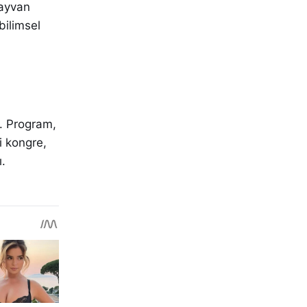
hayvan
bilimsel
i. Program,
i kongre,
ı.