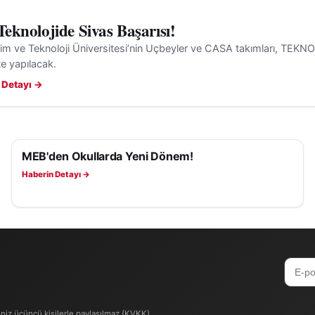
 Teknolojide Sivas Başarısı!
lim ve Teknoloji Üniversitesi’nin Uçbeyler ve CASA takımları, TEKN
’te yapılacak.
 Detayı →
MEB'den Okullarda Yeni Dönem!
EĞITIM
Haberin Detayı →
iniz üçüncü kişilerle paylaşılmaz (KVKK).