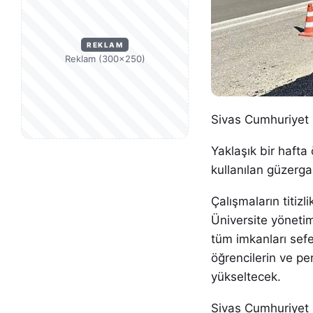
REKLAM
Reklam (300×250)
Sivas Cumhuriyet
Yaklaşık bir haft
kullanılan güzerga
Çalışmaların titiz
Üniversite yönetim
tüm imkanları sef
öğrencilerin ve pe
yükseltecek.
Sivas Cumhuriyet 