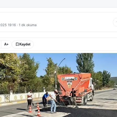
 2025 19:16
·
1
dk okuma
A+
Kaydet