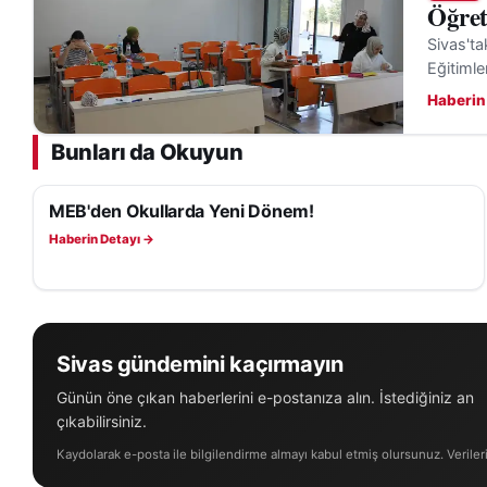
Öğret
Sivas'ta
Eğitimle
Haberin
Bunları da Okuyun
MEB'den Okullarda Yeni Dönem!
EĞITIM
Haberin Detayı →
Sivas gündemini kaçırmayın
Günün öne çıkan haberlerini e-postanıza alın. İstediğiniz an
çıkabilirsiniz.
Kaydolarak e-posta ile bilgilendirme almayı kabul etmiş olursunuz. Veriler