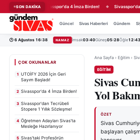
aşladı!
Sivasspor'da 4 İmza Birden!
Sivasspor'dan Tecrüb
SON DAKİKA
◆
◆
Güncel
Sivas Haberleri
Gündem
Si
🕒
6 Ağustos 16:38
İmsak
03:40
Güneş
05:28
Öğle
12:4
NAMAZ
Ana Sayfa
›
Eğitim
›
Siv
ÇOK OKUNANLAR
EĞITIM
UTOİFY 2026 İçin Geri
1
Sivas Cu
Sayım Başladı!
Yol Bakı
Sivasspor'da 4 İmza Birden!
2
Sivasspor'dan Tecrübeli
3
Stopere 1 Yıllık Sözleşme!
ÖZET
Öğretmen Adayları Sivas'ta
4
Sivas Cumhuriy
Mesleğe Hazırlanıyor
başlayan çalışm
Sivas'taki Profesörün
5