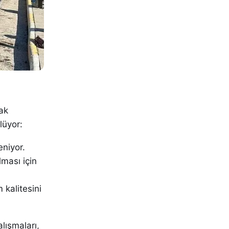
ak
lüyor:
eniyor.
lması için
 kalitesini
lışmaları,