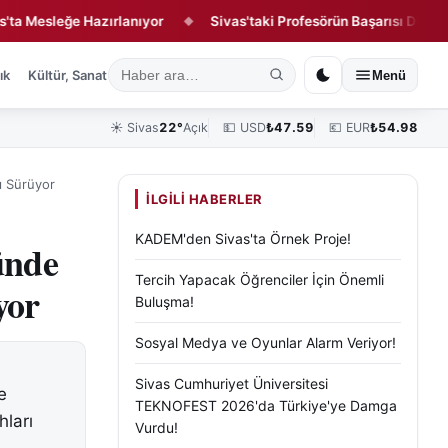
leğe Hazırlanıyor
Sivas'taki Profesörün Başarısı Dünya Tıp Lit
◆
ık
Kültür, Sanat ve Tarih
Yaşam
Sivas Vefat Edenler
Köşe Yazılar
Menü
☀️
Sivas
22°
Açık
💵 USD
₺
47.59
💶 EUR
₺
54.98
ı Sürüyor
İLGILI HABERLER
KADEM'den Sivas'ta Örnek Proje!
ünde
Tercih Yapacak Öğrenciler İçin Önemli
yor
Buluşma!
Sosyal Medya ve Oyunlar Alarm Veriyor!
Sivas Cumhuriyet Üniversitesi
e
TEKNOFEST 2026'da Türkiye'ye Damga
hları
Vurdu!