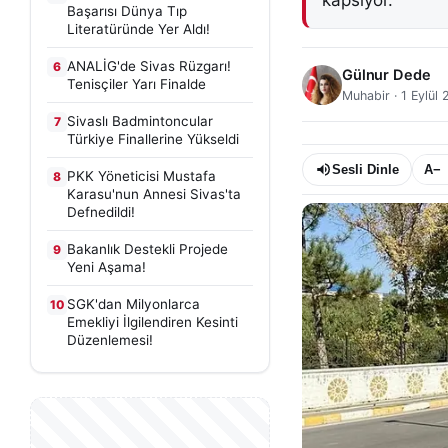
kapsıyor.
Başarısı Dünya Tıp
Literatüründe Yer Aldı!
ANALİG'de Sivas Rüzgarı!
6
Gülnur Dede
Tenisçiler Yarı Finalde
Muhabir
·
1 Eylül
Sivaslı Badmintoncular
7
Türkiye Finallerine Yükseldi
Sesli Dinle
A−
PKK Yöneticisi Mustafa
8
Karasu'nun Annesi Sivas'ta
Defnedildi!
Bakanlık Destekli Projede
9
Yeni Aşama!
SGK'dan Milyonlarca
10
Emekliyi İlgilendiren Kesinti
Düzenlemesi!