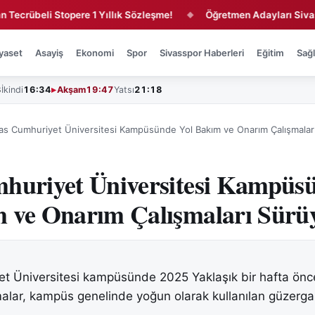
eli Stopere 1 Yıllık Sözleşme!
Öğretmen Adayları Sivas'ta Mes
◆
yaset
Asayiş
Ekonomi
Spor
Sivasspor Haberleri
Eğitim
Sağl
3
İkindi
16:34
Akşam
19:47
Yatsı
21:18
as Cumhuriyet Üniversitesi Kampüsünde Yol Bakım ve Onarım Çalışmalar
mhuriyet Üniversitesi Kampüs
m ve Onarım Çalışmaları Sürü
et Üniversitesi kampüsünde 2025 Yaklaşık bir hafta önc
alar, kampüs genelinde yoğun olarak kullanılan güzerga