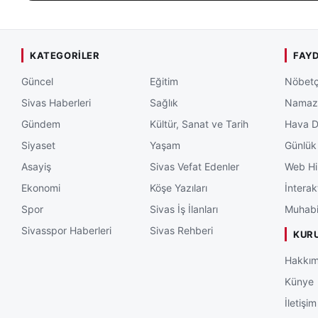
KATEGORILER
FAYD
Güncel
Eğitim
Nöbetç
Sivas Haberleri
Sağlık
Namaz 
Gündem
Kültür, Sanat ve Tarih
Hava 
Siyaset
Yaşam
Günlük
Asayiş
Sivas Vefat Edenler
Web Hi
Ekonomi
Köşe Yazıları
İnterak
Spor
Sivas İş İlanları
Muhabi
Sivasspor Haberleri
Sivas Rehberi
KUR
Hakkım
Künye
İletişim