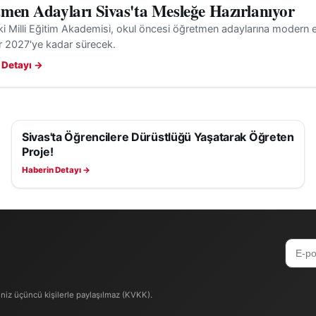
men Adayları Sivas'ta Mesleğe Hazırlanıyor
ki Milli Eğitim Akademisi, okul öncesi öğretmen adaylarına modern e
r 2027'ye kadar sürecek.
 Detayı →
Sivas'ta Öğrencilere Dürüstlüğü Yaşatarak Öğreten
EĞITIM
Proje!
Haberin Detayı →
iniz üçüncü kişilerle paylaşılmaz (KVKK).