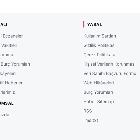
ALI
YASAL
i Eczaneler
Kullanım Şartları
Vakitleri
Gizlilik Politikası
Durumu
Çerez Politikası
 Burç Yorumları
Kişisel Verilerin Korunması
kâyeleri
Veri Sahibi Başvuru Formu
tif Haberler
Web Hikâyeleri
rlerimiz
Burç Yorumları
Haber Sitemap
UMSAL
RSS
ızda
llms.txt