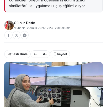
öğrenciler, birebir modellenmiş eğitim uçağı
simülatörü ile uygulamalı uçuş eğitimi alıyor.
Gülnur Dede
Muhabir
·
2 Aralık 2025 12:23
·
2
dk okuma
Sesli Dinle
A−
A+
Kaydet