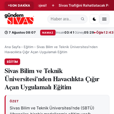
 Siyer-i Nebi Projesi!
Sivas Trafiğini Rahatlatacak Projede G
SON DAKİKA
◆
🕒
7 Ağustos 08:07
İmsak
03:41
Güneş
05:29
Öğle
12:43
NAMAZ
Ana Sayfa
›
Eğitim
›
Sivas Bilim ve Teknik Üniversitesi'nden
Havacılıkta Çığır Açan Uygulamalı Eğitim
EĞITIM
Sivas Bilim ve Teknik
Üniversitesi'nden Havacılıkta Çığır
Açan Uygulamalı Eğitim
ÖZET
Sivas Bilim ve Teknik Üniversitesi’nde (SBTÜ)