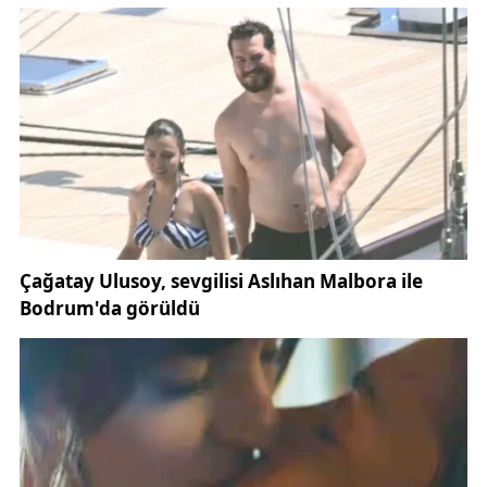
gerçekleştiriyoruz. Uçak havada neler yaşıyor
öğrencilerimize bunu görmeleri için insanlı hava
aracı simülasyonumuz var. Uçakları kullanmadan
önce el, ayak ve göz koordinasyonlarının gelişmesi
için insanlı simülasyonları kullandırtıyoruz. Bu
simülasyondan sonra fiziki olarak pistte uçurma
tecrübesine sahip oluyorlar. Şehirdeki üniversite ve
lise öğrencilerinden havacılığa ilgisi olan öğrencileri
simülasyona alarak birebir uçuş eğitimi veriyoruz.
Havada olabilecek acil durumları tecrübe ediyorlar.
Havacılıkta teorik eğitimin yanı sıra uygulamalı
eğitimler de büyük önem arz ediyor. Öğrenciler
simülasyon sayesinde uygulamalı eğitim alarak,
sektöre hazır bir şekilde mezun oluyorlar."
İnsansız Hava Araçları Teknolojisi ve Operatörlüğü