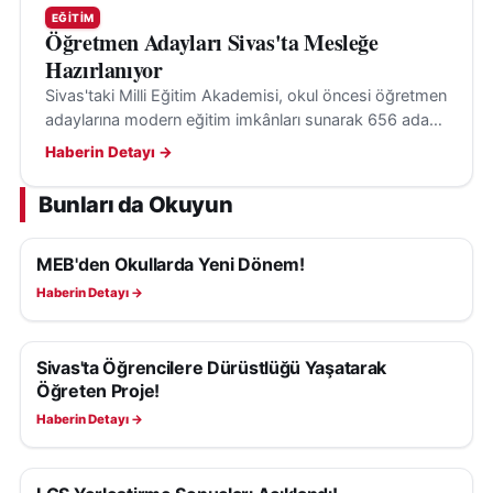
EĞITIM
Öğretmen Adayları Sivas'ta Mesleğe
Hazırlanıyor
Sivas'taki Milli Eğitim Akademisi, okul öncesi öğretmen
adaylarına modern eğitim imkânları sunarak 656 adayı
aynı anda yetiştiriyor. Eğitimler 2027'ye kadar sürecek.
Haberin Detayı →
Bunları da Okuyun
MEB'den Okullarda Yeni Dönem!
EĞITIM
Haberin Detayı →
Sivas'ta Öğrencilere Dürüstlüğü Yaşatarak
EĞITIM
Öğreten Proje!
Haberin Detayı →
EĞITIM