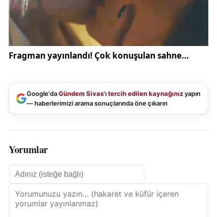
Bölümü 2. Sınıf öğrencisi Zehra Eken, gerçek bir
uçuş eğitimi almış gibi hissettiklerini belirterek,
"Simülasyon eğitimi çok verimli oluyor. Genel olarak
bir uçak nasıl çalışıyor, inişi ve kalkışını daha iyi
öğrenmiş oluyoruz. Biz burada aldığımız teorik
eğitimi uygulama ile zenginleştirmiş oluyoruz. Sanki
Google'da
Gündem Sivas
'ı
tercih edilen kaynağınız
yapın
gerçek bir uçuş eğitimi almış gibi hissediyoruz"
— haberlerimizi arama sonuçlarında öne çıkarın
diye konuştu.
Yorumlar