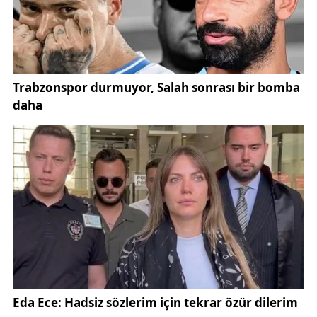
sunmasıyla öne çıkan eğitim, öğrencilerin mesleki
becerilerini daha okul sıralarındayken
geliştirmelerine imkân tanıyor.
Konuya ilişkin açıklamalarda bulunan Sivas Bilim ve
Teknoloji Üniversitesi Uçuş Eğitmeni İsmail Öcal,
öğrencilerin teorik eğitimin yanı sıra uygulamalı
eğitim almalarının büyük önem arz ettiğini söyledi.
İsmail Öcal, simülasyon sayesinde öğrencilerin
havada oluşabilecek acil durumları tecrübe
edebildiklerini söyleyerek,
"Öğrencilerimiz atölyemizde bir insansız hava
aracının yaşam serüvenine şahitlik ediyorlar. Burada
bir insansız hava aracının tasarımını, montajını,
bakım-onarımı ve pilotajını öğrencilerimizle birlikte