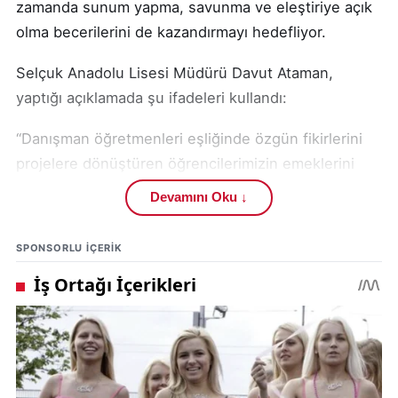
zamanda sunum yapma, savunma ve eleştiriye açık
olma becerilerini de kazandırmayı hedefliyor.
Selçuk Anadolu Lisesi Müdürü Davut Ataman,
yaptığı açıklamada şu ifadeleri kullandı:
“Danışman öğretmenleri eşliğinde özgün fikirlerini
projelere dönüştüren öğrencilerimizin emeklerini
yerinde görmekten mutluluk duyacağınızı umar, bu
Devamını Oku ↓
anlamlı günde sizleri aramızda görmekten onur
duyarız.”
SPONSORLU IÇERIK
Etkinlik, hem okul içinden hem de dışından gelecek
katılımcılara açık olacak. Sivas halkının da katılımı
bekleniyor. Öğrenciler bu fırsatla sadece bilgilerini
değil, aynı zamanda sosyal becerilerini de geliştirme
şansı bulacak.