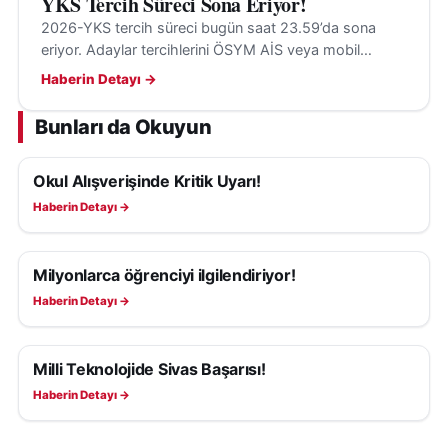
YKS Tercih Süreci Sona Eriyor!
2026-YKS tercih süreci bugün saat 23.59’da sona
eriyor. Adaylar tercihlerini ÖSYM AİS veya mobil
uygulama üzerinden tamamlayıp kılavuzu dikkatle
Haberin Detayı →
kontrol etmeli.
Bunları da Okuyun
Okul Alışverişinde Kritik Uyarı!
EĞITIM
Haberin Detayı →
Milyonlarca öğrenciyi ilgilendiriyor!
EĞITIM
Haberin Detayı →
Milli Teknolojide Sivas Başarısı!
EĞITIM
Haberin Detayı →