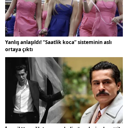
4006 TÜBİTAK Bilim Fuarı, öğrencilerin STEM (Bilim,
Teknoloji, Mühendislik ve Matematik) alanlarına
ilgisini artırmayı ve bu alanlarda kariyer
planlamalarına katkı sunmayı hedefliyor. Geçmiş
yıllarda da büyük ilgi gören bu organizasyon,
TÜBİTAK tarafından da destekleniyor. Daha fazla
bilgiye
https://www.tubitak.gov.tr
adresinden
ulaşabilirsiniz.