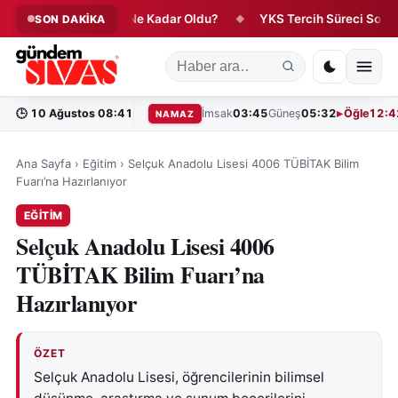
Altın Fiyatları Ne Kadar Oldu?
YKS Tercih Süreci Sona Eriyo
SON DAKİKA
◆
◆
🕒
10 Ağustos 08:41
İmsak
03:45
Güneş
05:32
Öğle
12:4
NAMAZ
Ana Sayfa
›
Eğitim
›
Selçuk Anadolu Lisesi 4006 TÜBİTAK Bilim
Fuarı’na Hazırlanıyor
EĞITIM
Selçuk Anadolu Lisesi 4006
TÜBİTAK Bilim Fuarı’na
Hazırlanıyor
ÖZET
Selçuk Anadolu Lisesi, öğrencilerinin bilimsel