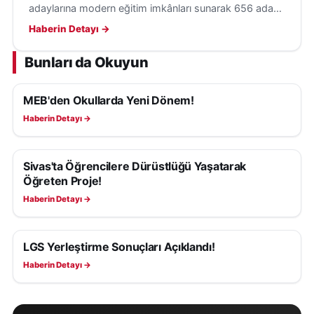
adaylarına modern eğitim imkânları sunarak 656 adayı
aynı anda yetiştiriyor. Eğitimler 2027'ye kadar sürecek.
Haberin Detayı →
Bunları da Okuyun
MEB'den Okullarda Yeni Dönem!
EĞITIM
Haberin Detayı →
Sivas'ta Öğrencilere Dürüstlüğü Yaşatarak
EĞITIM
Öğreten Proje!
Haberin Detayı →
LGS Yerleştirme Sonuçları Açıklandı!
EĞITIM
Haberin Detayı →