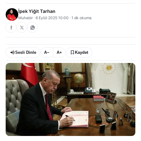
İpek Yiğit Tarhan
Muhabir
·
6 Eylül 2025 10:00
·
1
dk okuma
Sesli Dinle
A−
A+
Kaydet