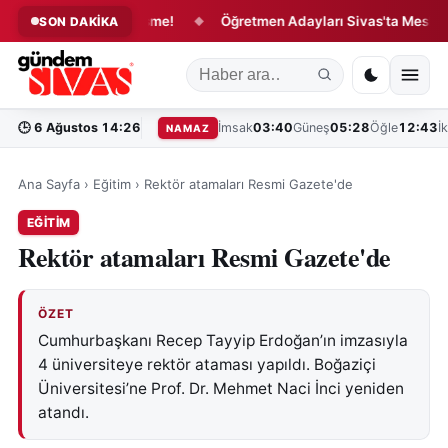
e 1 Yıllık Sözleşme!
Öğretmen Adayları Sivas'ta Mesleğe Hazır
SON DAKİKA
◆
🕒
6 Ağustos 14:26
İmsak
03:40
Güneş
05:28
Öğle
12:43
İ
NAMAZ
Ana Sayfa
›
Eğitim
›
Rektör atamaları Resmi Gazete'de
EĞITIM
Rektör atamaları Resmi Gazete'de
ÖZET
Cumhurbaşkanı Recep Tayyip Erdoğan’ın imzasıyla
4 üniversiteye rektör ataması yapıldı. Boğaziçi
Üniversitesi’ne Prof. Dr. Mehmet Naci İnci yeniden
atandı.