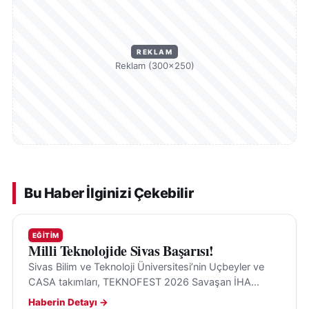
REKLAM
Reklam (300×250)
Bu Haber İlginizi Çekebilir
EĞITIM
Milli Teknolojide Sivas Başarısı!
Sivas Bilim ve Teknoloji Üniversitesi’nin Uçbeyler ve
CASA takımları, TEKNOFEST 2026 Savaşan İHA
Yarışması’nda finale kaldı. Final ise Siirt’te yapılacak.
Haberin Detayı →