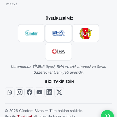
llms.txt
ÜYELIKLERIMIZ
Kurumumuz TİMBİR üyesi, BHA ve İHA abonesi ve Sivas
Gazeteciler Cemiyeti üyesidir.
BIZI TAKIP EDIN
©
2026
Gündem Sivas — Tüm hakları saklıdır.
Bu site
Tiraj.net
altyapısı ile hazırlanmıştır.