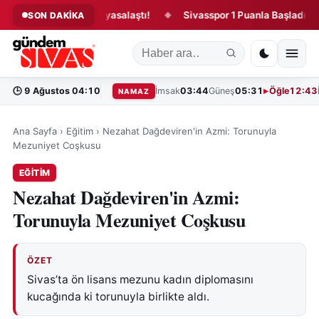
ğu kanun teklifi yasalaştı!
Sivasspor 1 Puanla Başladı!
“
SON DAKİKA
◆
◆
🕒
9 Ağustos 04:10
İmsak
03:44
Güneş
05:31
Öğle
12:43
NAMAZ
Ana Sayfa
›
Eğitim
›
Nezahat Dağdeviren'in Azmi: Torunuyla
Mezuniyet Coşkusu
EĞITIM
Nezahat Dağdeviren'in Azmi:
Torunuyla Mezuniyet Coşkusu
ÖZET
Sivas’ta ön lisans mezunu kadın diplomasını
kucağında ki torunuyla birlikte aldı.