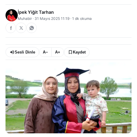
İpek Yiğit Tarhan
Muhabir
·
31 Mayıs 2025 11:19
·
1
dk okuma
Sesli Dinle
A−
A+
Kaydet