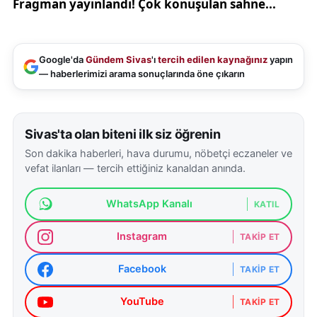
Google'da
Gündem Sivas
'ı
tercih edilen kaynağınız
yapın
— haberlerimizi arama sonuçlarında öne çıkarın
Sivas'ta olan biteni ilk siz öğrenin
Son dakika haberleri, hava durumu, nöbetçi eczaneler ve
vefat ilanları — tercih ettiğiniz kanaldan anında.
WhatsApp Kanalı
KATIL
Instagram
TAKIP ET
Facebook
TAKIP ET
YouTube
TAKIP ET