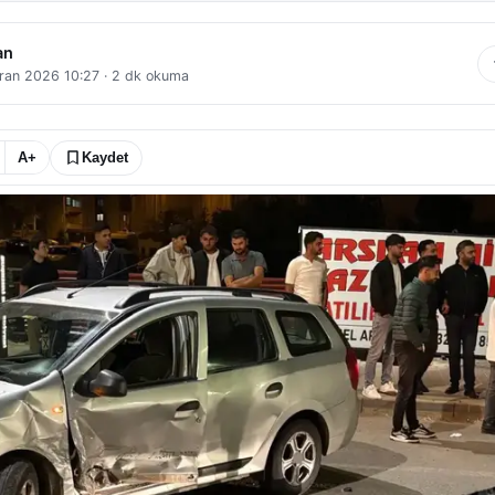
an
ran 2026 10:27
·
2
dk okuma
A+
Kaydet