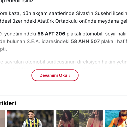
ip edebilirsiniz.
 göre kaza, dün akşam saatlerinde Sivas'ın Suşehri ilçesi
desi üzerindeki Atatürk Ortaokulu önünde meydana gel
D. yönetimindeki
58 AFT 206
plakalı otomobil, seyir hal
de bulunan S.E.A. idaresindeki
58 AHN 507
plakalı hafif
ptı.
le savrulan otomobil sürücüsünün direksiyon hakimiyetin
n kontrolden çıkarak karşı şeride geçtiği öğrenildi.
Devamını Oku ↓
rdından kontrolden çıkan
58 AFT 206
plakalı otomobil, ka
. yönetimindeki
40 ABN 940
plakalı otomobile çarparak 
den oldu.
 araçlarda maddi hasar meydana gelirken, çevrede bulu
mu 112 Acil Çağrı Merkezi'ne bildirmesi üzerine olay yer
di.