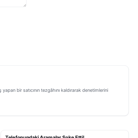
t sitesi
i amacıyla
n kazanın
i
Gündem
 yapan bir satıcının tezgâhını kaldırarak denetimlerini
Telefonundaki Aramalar Şoke Etti!
ASAYIŞ