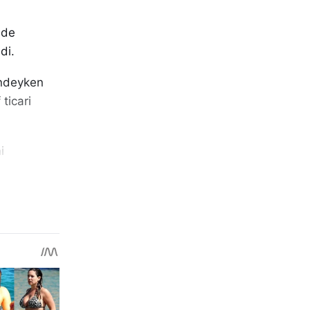
nde
di.
indeyken
 ticari
i
rşı
zincirleme
nan
ine sağlık