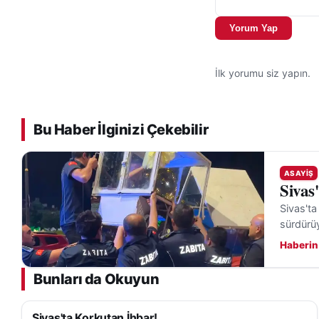
Trafik güvenliği ve
Yorum Yap
üzerinden ulaşabil
Yetkililer, zincir
İlk yorumu siz yapın.
olayla ilgili ince
kesin nedeni hazır
Bu Haber İlginizi Çekebilir
Bölgede meydana g
Sivas
Asayiş Haber
ASAYIŞ
Sivas
Sivas'ta
sürdürü
Haberin
Bunları da Okuyun
Sivas'ta Korkutan İhbar!
ASAYIŞ