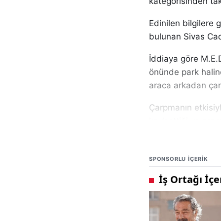
kategorisinden tak
Edinilen bilgilere
bulunan Sivas Cad
İddiaya göre M.E.
önünde park halin
araca arkadan çar
Çarpmanın etkisiy
kaybettiği ve aracı
İlk çarpışmanın a
yönden gelen E.A
SPONSORLU IÇERIK
trafik kazasına ne
Kazanın etkisiyle
vatandaşların duru
ekipleri yönlendiril