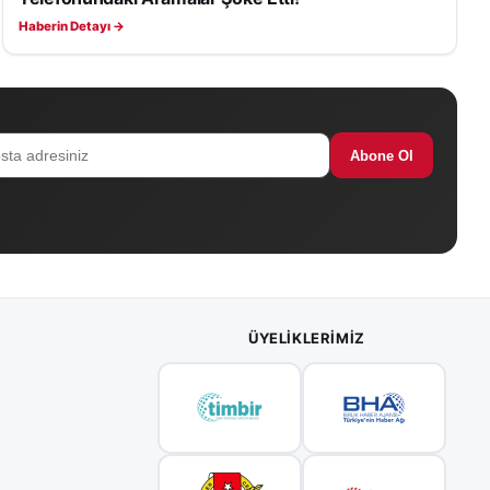
Haberin Detayı →
Abone Ol
ÜYELIKLERIMIZ