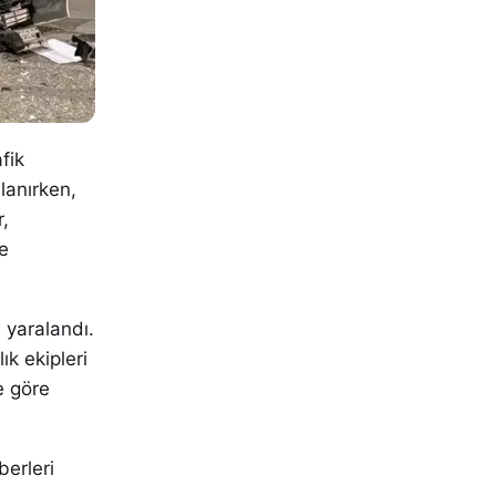
fik
alanırken,
r,
me
 yaralandı.
ık ekipleri
e göre
berleri