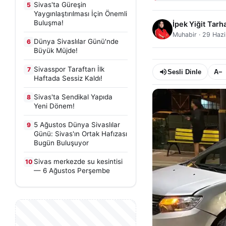
Sivas'ta Güreşin
5
Yaygınlaştırılması İçin Önemli
Buluşma!
İpek Yiğit Tarh
Muhabir
·
29 Hazi
Dünya Sivaslılar Günü'nde
6
Büyük Müjde!
Sivasspor Taraftarı İlk
7
Sesli Dinle
A−
Haftada Sessiz Kaldı!
Sivas'ta Sendikal Yapıda
8
Yeni Dönem!
5 Ağustos Dünya Sivaslılar
9
Günü: Sivas'ın Ortak Hafızası
Bugün Buluşuyor
Sivas merkezde su kesintisi
10
— 6 Ağustos Perşembe