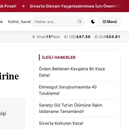
t!
Sivas'ta Güreşin Yaygınlaştırılması İçin Önemli Buluşma!
◆
ık
Kültür, Sanat ve Tarih
Yaşam
Sivas Vefat Edenler
Köşe Yazılar
Menü
☀️
Sivas
15°
Açık
💵 USD
₺
47.56
💶 EUR
₺
54.81
İLGILI HABERLER
Önlem Beklenen Kavşakta Bir Kaza
irine
Daha!
Etimesgut Soruşturmasında 40
Tutuklama!
Sanatçı Gül Tut'un Ölümüne İlişkin
İddianame Tamamlandı!
işi
.
Sivas'ta Korkutan Kaza!