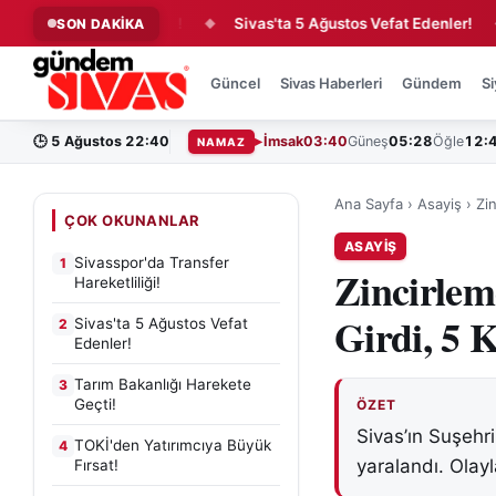
nsfer Hareketliliği!
Sivas'ta 5 Ağustos Vefat Edenler!
Ta
SON DAKİKA
◆
◆
Güncel
Sivas Haberleri
Gündem
Si
🕒
5 Ağustos 22:40
İmsak
03:40
Güneş
05:28
Öğle
12:
NAMAZ
Ana Sayfa
›
Asayiş
›
Zin
ÇOK OKUNANLAR
ASAYIŞ
Sivasspor'da Transfer
1
Zincirlem
Hareketliliği!
Girdi, 5 
Sivas'ta 5 Ağustos Vefat
2
Edenler!
Tarım Bakanlığı Harekete
3
Geçti!
ÖZET
Sivas’ın Suşehr
TOKİ'den Yatırımcıya Büyük
4
yaralandı. Olayla
Fırsat!