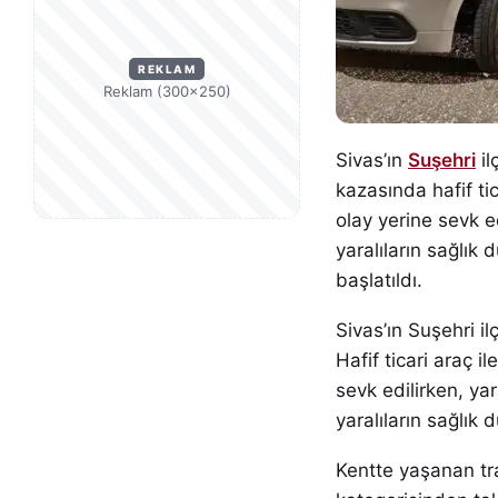
REKLAM
Reklam (300×250)
Sivas’ın
Suşehri
il
kazasında hafif tic
olay yerine sevk ed
yaralıların sağlık 
başlatıldı.
Sivas’ın Suşehri i
Hafif ticari araç i
sevk edilirken, yar
yaralıların sağlık 
Kentte yaşanan traf