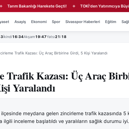
rım Bakanlığı Harekete Geçti!
TOKİ'den Yatırımcıya Büyük Fırsa
◆
yaset
Asayiş
Ekonomi
Spor
Sivasspor Haberleri
Eğitim
Sağl
43
İkindi
16:34
Akşam
19:47
Yatsı
21:18
cirleme Trafik Kazası: Üç Araç Birbirine Girdi, 5 Kişi Yaralandı
e Trafik Kazası: Üç Araç Birb
Kişi Yaralandı
i ilçesinde meydana gelen zincirleme trafik kazasında 5 k
 ilgili inceleme başlatıldı ve yaralıların sağlık durumu iyi