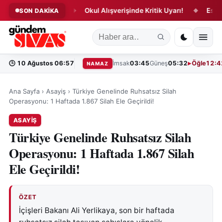
 Sona Eriyor!
Okul Alışverişinde Kritik Uyarı!
Eski Futbo
SON DAKİKA
◆
◆
🕒
10 Ağustos 06:57
İmsak
03:45
Güneş
05:32
Öğle
12:4
NAMAZ
Ana Sayfa
›
Asayiş
›
Türkiye Genelinde Ruhsatsız Silah
Operasyonu: 1 Haftada 1.867 Silah Ele Geçirildi!
ASAYIŞ
Türkiye Genelinde Ruhsatsız Silah
Operasyonu: 1 Haftada 1.867 Silah
Ele Geçirildi!
ÖZET
İçişleri Bakanı Ali Yerlikaya, son bir haftada