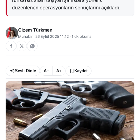
ruhsatsız silah taşıyan şahıslara yönelik
düzenlenen operasyonların sonuçlarını açıkladı.
Gizem Türkmen
Muhabir
·
26 Eylül 2025 11:12
·
1
dk okuma
Sesli Dinle
A−
A+
Kaydet