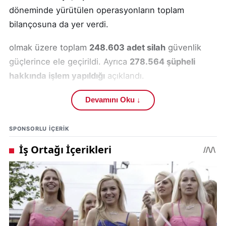
döneminde yürütülen operasyonların toplam
bilançosuna da yer verdi.
olmak üzere toplam
248.603 adet silah
güvenlik
güçlerince ele geçirildi. Ayrıca
278.564 şüpheli
hakkında işlem yapıldığı
açıklandı.
İçişleri Bakanı Yerlikaya, açıklamasında ruhsatsız
Devamını Oku ↓
silahların yalnızca bir “yasa ihlali” değil, aynı
zamanda
toplumsal huzura yönelik ciddi bir
SPONSORLU IÇERIK
tehdit
olduğuna dikkat çekti.
Yerlikaya şunları söyledi:
“Operasyonları gerçekleştiren Jandarmamızı ve
Polislerimizi tebrik ediyorum. Allah ayaklarına taş
değdirmesin. Ruhsatsız silah temin edenleri tek tek