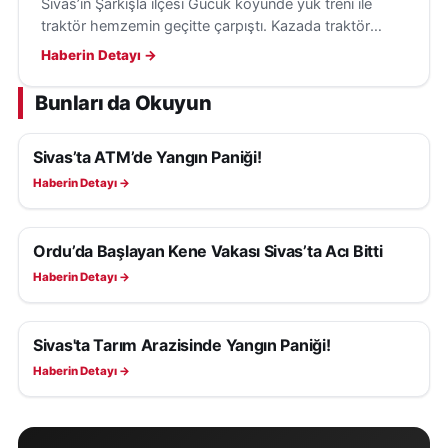
Sivas’ın Şarkışla ilçesi Gücük köyünde yük treni ile
traktör hemzemin geçitte çarpıştı. Kazada traktör
sürücüsü yaralandı, olayla ilgili inceleme başlatıldı.
Haberin Detayı →
Bunları da Okuyun
Sivas’ta ATM’de Yangın Paniği!
ASAYIŞ
Haberin Detayı →
Ordu’da Başlayan Kene Vakası Sivas’ta Acı Bitti
ASAYIŞ
Haberin Detayı →
Sivas'ta Tarım Arazisinde Yangın Paniği!
ASAYIŞ
Haberin Detayı →