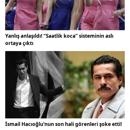
yakalayacağız. Milletimizin duası ve desteğiyle suç
odaklarıyla mücadelemiz aralıksız sürecek.”
Bu açıklama ile birlikte, vatandaşların desteğiyle
yürütülen güvenlik operasyonlarının devam edeceği
vurgulandı.
İçişleri Bakanlığı ve emniyet birimleri, son yıllarda
artan ruhsatsız silah kullanımına karşı kapsamlı
operasyonlar yürütüyor. Bu operasyonların amacı,
suç oranlarını azaltmak, kamu düzenini korumak ve
vatandaşların güvenliğini artırmak.
Daha önce
Sivas’ta güvenlik güçlerinin yürüttüğü
operasyonlar
da gündeme gelmiş, şehirde suçla
mücadele için önemli adımlar atıldığı vurgulanmıştı.
Kaynak:
İha