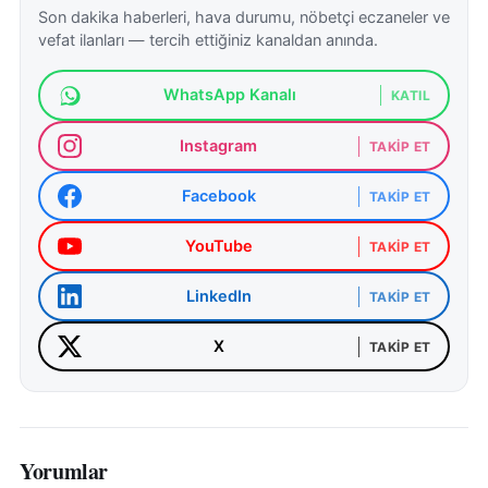
Son dakika haberleri, hava durumu, nöbetçi eczaneler ve
vefat ilanları — tercih ettiğiniz kanaldan anında.
WhatsApp Kanalı
KATIL
Instagram
TAKIP ET
Facebook
TAKIP ET
YouTube
TAKIP ET
LinkedIn
TAKIP ET
X
TAKIP ET
Yorumlar