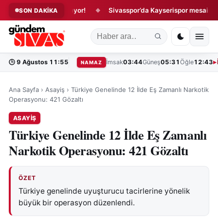
a oynarken o çalışıyor!
Sivasspor’da Kayserispor mesaisi başla
SON DAKİKA
◆
🕒
9 Ağustos 11:55
İmsak
03:44
Güneş
05:31
Öğle
12:43
NAMAZ
Ana Sayfa
›
Asayiş
›
Türkiye Genelinde 12 İlde Eş Zamanlı Narkotik
Operasyonu: 421 Gözaltı
ASAYIŞ
Türkiye Genelinde 12 İlde Eş Zamanlı
Narkotik Operasyonu: 421 Gözaltı
ÖZET
Türkiye genelinde uyuşturucu tacirlerine yönelik
büyük bir operasyon düzenlendi.