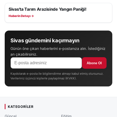
Sivas'ta Tarım Arazisinde Yangın Paniği!
ASAYIŞ
Haberin Detayı →
Sivas gündemini kaçırmayın
Günün öne çıkan haberlerini e-postanıza alın. İstediğiniz
an çıkabilirsiniz.
Abone Ol
Kaydolarak e-posta ile bilgilendirme almayı kabul etmiş olursunuz.
Verileriniz üçüncü kişilerle paylaşılmaz (KVKK).
KATEGORILER
Güncel
Eğitim