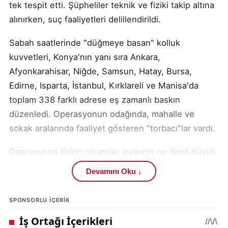
tek tespit etti. Şüpheliler teknik ve fiziki takip altına
alınırken, suç faaliyetleri delillendirildi.
Sabah saatlerinde "düğmeye basan" kolluk
kuvvetleri, Konya'nın yanı sıra Ankara,
Afyonkarahisar, Niğde, Samsun, Hatay, Bursa,
Edirne, Isparta, İstanbul, Kırklareli ve Manisa'da
toplam 338 farklı adrese eş zamanlı baskın
düzenledi. Operasyonun odağında, mahalle ve
sokak aralarında faaliyet gösteren "torbacı"lar vardı.
Operasyona ilişkin rakamlar, eylemin ne denli büyük
olduğunu gözler önüne serdi. Görevlendirme
Devamını Oku ↓
detayları şu şekilde:
SPONSORLU IÇERIK
Operasyonun başarısı, Emniyet Genel Müdürlüğü
Narkotik Suçlarla Mücadele Başkanlığı, Konya