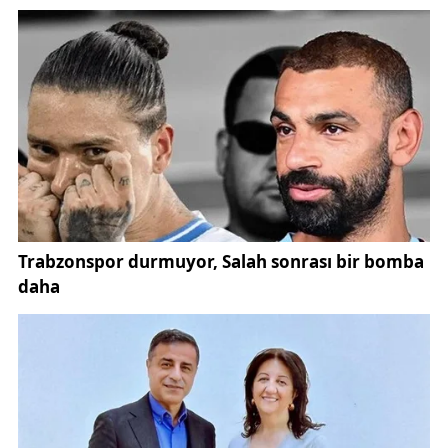
Valiliği, Cumhuriyet Başsavcılığı ve İl Emniyet
Müdürlüğü ekiplerinin koordineli çalışması ile
sağlandı. Yetkililer, uyuşturucu ile mücadelenin
insanlık ve ülke güvenliği için kararlılıkla
sürdürüleceğini vurguladı.