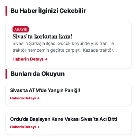
Bu Haber İlginizi Çekebilir
ASAYIŞ
Sivas’ta korkutan kaza!
Sivas’ın Şarkışla ilçesi Gücük köyünde yük treni ile
traktör hemzemin geçitte çarpıştı. Kazada traktör
sürücüsü yaralandı, olayla ilgili inceleme başlatıldı.
Haberin Detayı →
Bunları da Okuyun
Sivas’ta ATM’de Yangın Paniği!
ASAYIŞ
Haberin Detayı →
Ordu’da Başlayan Kene Vakası Sivas’ta Acı Bitti
ASAYIŞ
Haberin Detayı →