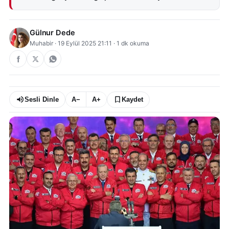
Gülnur Dede
Muhabir
·
19 Eylül 2025 21:11
·
1
dk okuma
Sesli Dinle
A−
A+
Kaydet