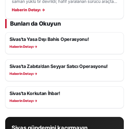
saman yüklü tır devrildi; hafif yaralanan sürücü araçtan
kendi imkânlarıyla çıkarken polis inceleme başlattı.
Haberin Detayı →
Bunları da Okuyun
Sivas'ta Yasa Dışı Bahis Operasyonu!
ASAYIŞ
Haberin Detayı →
Sivas'ta Zabıta'dan Seyyar Satıcı Operasyonu!
ASAYIŞ
Haberin Detayı →
Sivas'ta Korkutan İhbar!
ASAYIŞ
Haberin Detayı →
Sivas gündemini kaçırmayın