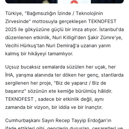
Türkiye, "Bağımsızlığın İzinde / Teknolojinin
Zirvesinde" mottosuyla gerçekleşen TEKNOFEST
2025 ile gökyüzüne güçlü bir imza atıyor. İstanbul'da
düzenlenen etkinlik, Nuri Killigil'den Şakir Zümre'ye,
Vecihi Hürkuş'tan Nuri Demirağ'a uzanan yarım
kalmış bir hikâyeyi tamamlıyor.
Uçsuz bucaksız semalarda süzülen her uçak, her
İHA, yarışma alanında ter döken her genç, stantlarda
sergilenen her proje, "Biz de yaparız / Biz de
başarırız" sözünün ete kemiğe bürülmüş hâlidir.
TEKNOFEST , sadece bir etkinlik değil, aynı
zamanda bir vizyon, bir iddia ve bir inançtır.
Cumhurbaşkanı Sayın Recep Tayyip Erdoğan'ın
ifade ettikleri gibi, gençlerin duruşları, cesaretleri ve