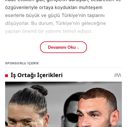
özgüvenleriyle ortaya koydukları muhteşem
eserlerle büyük ve güçlü Türkiye'nin taşlarını
döşüyorlar. Bu durum, Türkiye'nin geleceğine
yapılan önemli bir yatırımı temsil ediyor.
TEKNOFEST'in mimarı ve gençlerin ilham kaynağı
Devamını Oku ↓
Selçuk Bayraktar, bu büyük başarısından dolayı
gönülden tebrik ediliyor. Bayraktar'ın liderliğinde,
SPONSORLU IÇERIK
gençlerin teknolojiye olan ilgisi ve yetenekleri
desteklenerek, Türkiye'nin teknolojik alanda
yükselişi hızlandırılıyor.
Teknofest kuşağı gençlerimizle gurur duyuyoruz.
Etkinlikte sergilenen projeler ve gençlerin gösterdiği
başarılar, Türkiye'nin geleceği için umut verici bir
tablo çiziyor.