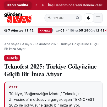
 Dönüşüm Başladı!
İlaç Denetiminde Yeni Dönem Resmen Başl
SON DAKİKA
◆
🕒
7 Ağustos 11:42
İmsak
03:41
Güneş
05:29
Öğle
12:43
NAMAZ
Ana Sayfa
›
Asayiş
›
Teknofest 2025: Türkiye Gökyüzüne Güçlü
Bir İmza Atıyor
ASAYIŞ
Teknofest 2025: Türkiye Gökyüzüne
Güçlü Bir İmza Atıyor
ÖZET
Türkiye, "Bağımsızlığın İzinde / Teknolojinin
Zirvesinde" mottosuyla gerçekleşen TEKNOFEST
2025 ile gökyüzüne güçlü bir imza atıyor.