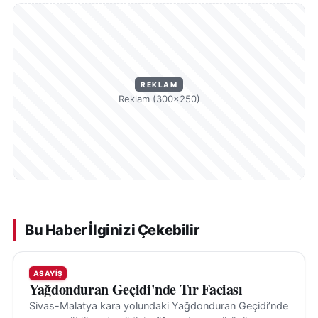
REKLAM
Reklam (300×250)
Bu Haber İlginizi Çekebilir
ASAYIŞ
Yağdonduran Geçidi'nde Tır Faciası
Sivas-Malatya kara yolundaki Yağdonduran Geçidi’nde