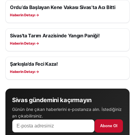
Ordu’da Başlayan Kene Vakası Sivas’ta Acı Bitti
ASAYIŞ
Haberin Detayı →
Sivas'ta Tarım Arazisinde Yangın Paniği!
ASAYIŞ
Haberin Detayı →
Şarkışla'da Feci Kaza!
ASAYIŞ
Haberin Detayı →
Sivas gündemini kaçırmayın
Günün öne çıkan haberlerini e-postanıza alın. İstediğiniz
an çıkabilirsiniz.
Abone Ol