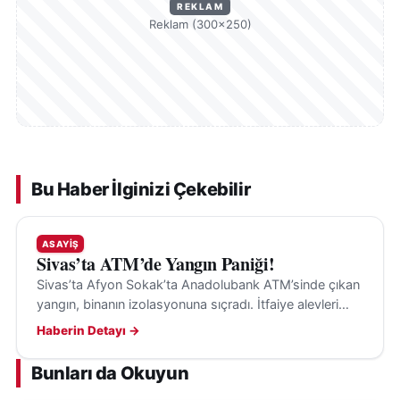
REKLAM
Reklam (300×250)
Bu Haber İlginizi Çekebilir
ASAYIŞ
Sivas’ta ATM’de Yangın Paniği!
Sivas’ta Afyon Sokak’ta Anadolubank ATM’sinde çıkan
yangın, binanın izolasyonuna sıçradı. İtfaiye alevleri
büyümeden söndürürken çıkış nedeni araştırılıyor.
Haberin Detayı →
Bunları da Okuyun