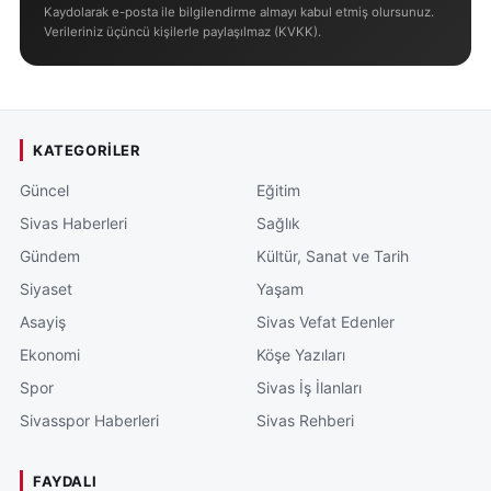
Kaydolarak e-posta ile bilgilendirme almayı kabul etmiş olursunuz.
Verileriniz üçüncü kişilerle paylaşılmaz (KVKK).
KATEGORILER
Güncel
Eğitim
Sivas Haberleri
Sağlık
Gündem
Kültür, Sanat ve Tarih
Siyaset
Yaşam
Asayiş
Sivas Vefat Edenler
Ekonomi
Köşe Yazıları
Spor
Sivas İş İlanları
Sivasspor Haberleri
Sivas Rehberi
FAYDALI