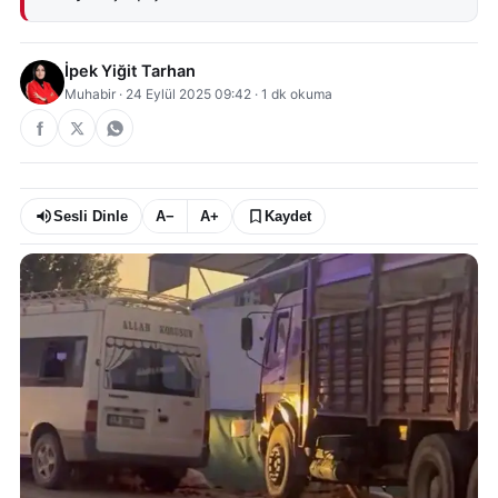
İpek Yiğit Tarhan
Muhabir
·
24 Eylül 2025 09:42
·
1
dk okuma
Sesli Dinle
A−
A+
Kaydet