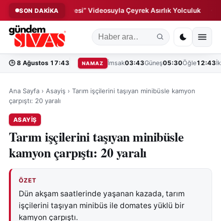
ı: “Milletin Hikâyesi” Videosuyla Çeyrek Asırlık Yolculuk
Kanga
SON DAKİKA
◆
🕒
8 Ağustos 17:43
İmsak
03:43
Güneş
05:30
Öğle
12:43
İ
NAMAZ
Ana Sayfa
›
Asayiş
›
Tarım işçilerini taşıyan minibüsle kamyon
çarpıştı: 20 yaralı
ASAYIŞ
Tarım işçilerini taşıyan minibüsle
kamyon çarpıştı: 20 yaralı
ÖZET
Dün akşam saatlerinde yaşanan kazada, tarım
işçilerini taşıyan minibüs ile domates yüklü bir
kamyon çarpıştı.