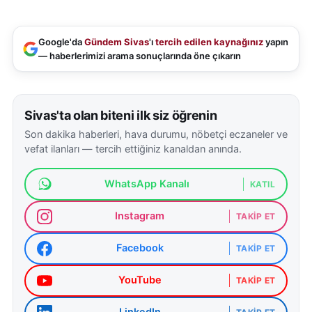
Google'da
Gündem Sivas
'ı
tercih edilen kaynağınız
yapın
— haberlerimizi arama sonuçlarında öne çıkarın
Sivas'ta olan biteni ilk siz öğrenin
Son dakika haberleri, hava durumu, nöbetçi eczaneler ve
vefat ilanları — tercih ettiğiniz kanaldan anında.
WhatsApp Kanalı
KATIL
Instagram
TAKIP ET
Facebook
TAKIP ET
YouTube
TAKIP ET