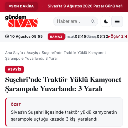
ağa Kaldırdı!
Sivas’ta 9 Ağustos 2026 Pazar Günü Vefat Edenle
SON DAKİKA
◆
🕒
10 Ağustos 05:55
İmsak
03:45
Güneş
05:32
Öğle
12:4
NAMAZ
Ana Sayfa
›
Asayiş
›
Suşehri’nde Traktör Yüklü Kamyonet
Şarampole Yuvarlandı: 3 Yaralı
ASAYIŞ
Suşehri’nde Traktör Yüklü Kamyonet
Şarampole Yuvarlandı: 3 Yaralı
ÖZET
Sivas’ın Suşehri ilçesinde traktör yüklü kamyonetin
şarampole uçtuğu kazada 3 kişi yaralandı.