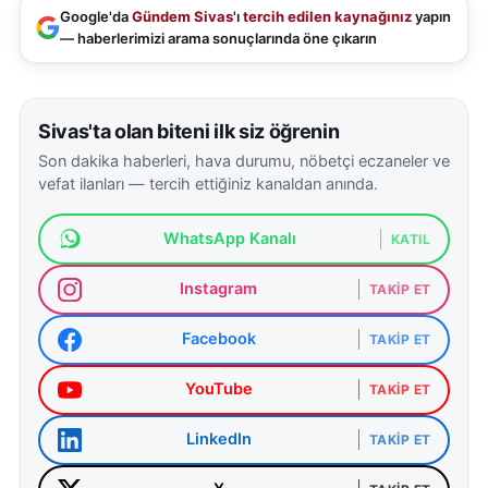
Google'da
Gündem Sivas
'ı
tercih edilen kaynağınız
yapın
— haberlerimizi arama sonuçlarında öne çıkarın
Sivas'ta olan biteni ilk siz öğrenin
Son dakika haberleri, hava durumu, nöbetçi eczaneler ve
vefat ilanları — tercih ettiğiniz kanaldan anında.
WhatsApp Kanalı
KATIL
Instagram
TAKIP ET
Facebook
TAKIP ET
YouTube
TAKIP ET
LinkedIn
TAKIP ET