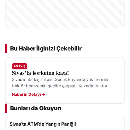
Bu Haber İlginizi Çekebilir
ASAYIŞ
Sivas’ta korkutan kaza!
Sivas’ın Şarkışla ilçesi Gücük köyünde yük treni ile
traktör hemzemin geçitte çarpıştı. Kazada traktör
sürücüsü yaralandı, olayla ilgili inceleme başlatıldı.
Haberin Detayı →
Bunları da Okuyun
Sivas’ta ATM’de Yangın Paniği!
ASAYIŞ