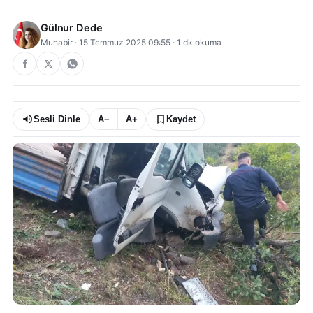
Gülnur Dede
Muhabir
·
15 Temmuz 2025 09:55
·
1
dk okuma
Sesli Dinle
A−
A+
Kaydet