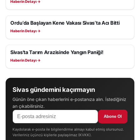
Haberin Detayı →
Ordu’da Başlayan Kene Vakası Sivas’ta Acı Bitti
ASAYIŞ
Haberin Detayı →
Sivas'ta Tarım Arazisinde Yangın Paniği!
ASAYIŞ
Haberin Detayı →
Sivas gündemini kaçırmayın
Günün öne çıkan haberlerini e-postanıza alın. İstediğiniz
an çıkabilirsiniz.
Abone Ol
Kaydolarak e-posta ile bilgilendirme almayı kabul etmiş olursunuz.
Verileriniz üçüncü kişilerle paylaşılmaz (KVKK).