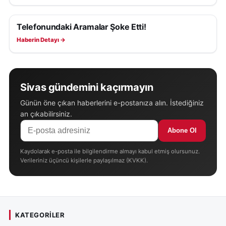
Telefonundaki Aramalar Şoke Etti!
ASAYIŞ
Haberin Detayı →
Sivas gündemini kaçırmayın
Günün öne çıkan haberlerini e-postanıza alın. İstediğiniz
an çıkabilirsiniz.
Abone Ol
Kaydolarak e-posta ile bilgilendirme almayı kabul etmiş olursunuz.
Verileriniz üçüncü kişilerle paylaşılmaz (KVKK).
KATEGORILER