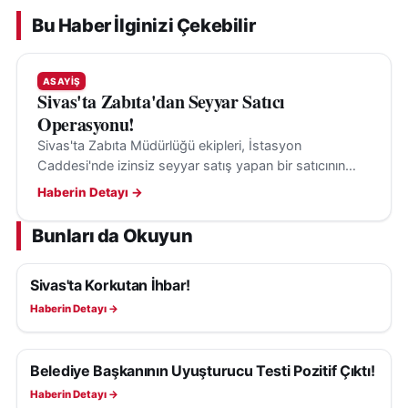
Bu Haber İlginizi Çekebilir
ASAYIŞ
Sivas'ta Zabıta'dan Seyyar Satıcı
Operasyonu!
Sivas'ta Zabıta Müdürlüğü ekipleri, İstasyon
Caddesi'nde izinsiz seyyar satış yapan bir satıcının
tezgâhını kaldırarak denetimlerini sürdürüyor.
Haberin Detayı →
Bunları da Okuyun
Sivas'ta Korkutan İhbar!
ASAYIŞ
Haberin Detayı →
Belediye Başkanının Uyuşturucu Testi Pozitif Çıktı!
ASAYIŞ
Haberin Detayı →