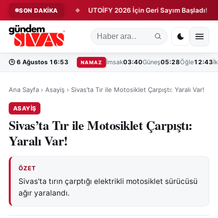
6 Vefat Edenler
UTOİFY 2026 İçin Geri Sayım Başladı!
S
SON DAKİKA
◆
◆
🕒
6 Ağustos 16:53
İmsak
03:40
Güneş
05:28
Öğle
12:43
İ
NAMAZ
Ana Sayfa
›
Asayiş
›
Sivas’ta Tır ile Motosiklet Çarpıştı: Yaralı Var!
ASAYIŞ
Sivas’ta Tır ile Motosiklet Çarpıştı:
Yaralı Var!
ÖZET
Sivas'ta tırın çarptığı elektrikli motosiklet sürücüsü
ağır yaralandı.