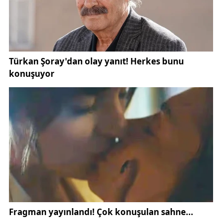
arasında sözlü tartışma çıktı. İddialara göre sürücü
M.B., yolcuların üzerine yürüdü. Olay sırasında şehit
babası Kaya Turan Kıraç’ın da tartışmanın tarafı
olduğu belirtildi. Kıraç’ın, yasal hakkı kapsamında
ücretsiz seyahat ettiği ifade edilirken, sürücünün bu
duruma yönelik ağır sözler sarf ettiği ileri sürüldü.
Görgü tanıklarının aktardığına göre, sürücü M.B.’nin
şehit babasına “dilenci” şeklinde hakaret ettiği ve
fiziki müdahalede bulunmaya teşebbüs ettiği iddia
edildi. Olay kısa sürede çevredeki vatandaşların
araya girmesiyle büyümeden sonlandırıldı. Ancak
yaşananlar şehir genelinde büyük tepki topladı.
Sivas’ta kamuoyunun yakından takip ettiği
gelişmeler, [Sivas haberleri] ve [asayiş] başlıkları
altında gündemdeki yerini korudu.