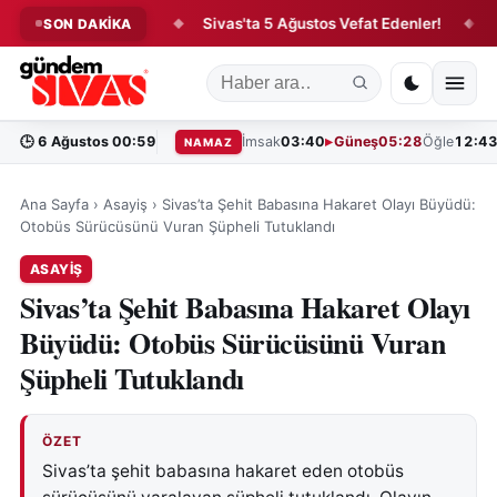
er Hareketliliği!
Sivas'ta 5 Ağustos Vefat Edenler!
Tarım
SON DAKİKA
◆
◆
🕒
6 Ağustos 00:59
İmsak
03:40
Güneş
05:28
Öğle
12:4
NAMAZ
Ana Sayfa
›
Asayiş
›
Sivas’ta Şehit Babasına Hakaret Olayı Büyüdü:
Otobüs Sürücüsünü Vuran Şüpheli Tutuklandı
ASAYIŞ
Sivas’ta Şehit Babasına Hakaret Olayı
Büyüdü: Otobüs Sürücüsünü Vuran
Şüpheli Tutuklandı
ÖZET
Sivas’ta şehit babasına hakaret eden otobüs