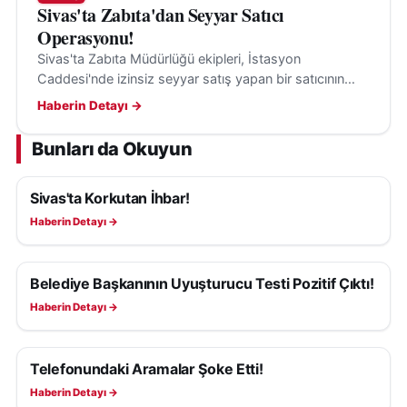
Sivas'ta Zabıta'dan Seyyar Satıcı
Operasyonu!
Sivas'ta Zabıta Müdürlüğü ekipleri, İstasyon
Caddesi'nde izinsiz seyyar satış yapan bir satıcının
tezgâhını kaldırarak denetimlerini sürdürüyor.
Haberin Detayı →
Bunları da Okuyun
Sivas'ta Korkutan İhbar!
ASAYIŞ
Haberin Detayı →
Belediye Başkanının Uyuşturucu Testi Pozitif Çıktı!
ASAYIŞ
Haberin Detayı →
Telefonundaki Aramalar Şoke Etti!
ASAYIŞ
Haberin Detayı →