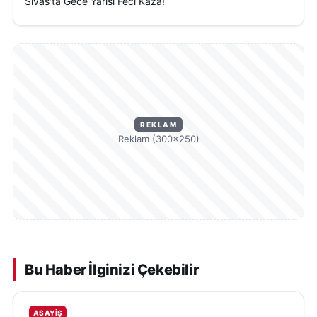
Sivas'ta Gece Yarısı Feci Kaza!
REKLAM
Reklam (300×250)
Bu Haber İlginizi Çekebilir
ASAYIŞ