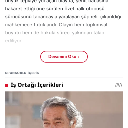
büyük tepkiye yol açan olayda, şehit babasına
hakaret ettiği öne sürülen özel halk otobüsü
sürücüsünü tabancayla yaralayan şüpheli, çıkarıldığı
mahkemece tutuklandı. Olayın hem toplumsal
boyutu hem de hukuki süreci yakından takip
ediliyor.
Edinilen bilgilere göre, ilk olay kent merkezindeki
Devamını Oku ↓
Çayboyu Mahallesi hattında çalışan bir özel halk
otobüsünde meydana geldi. İddiaya göre, aralarında
SPONSORLU IÇERIK
şehit babası Kaya Turan Kıraç’ın da bulunduğu
yolcuları duraktan almadan hareket eden sürücü
M.B., yaklaşık bir saat sonra aynı durağa geri döndü.
Bu durum, durakta bekleyen yolcuların tepkisine
neden oldu.
Yolcuların tepkisi üzerine sürücü ile vatandaşlar