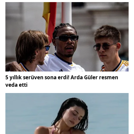
İlk olayın ardından iki gün sonra, Emek Mahallesi
Zafer Caddesi üzerinde yeni bir gelişme yaşandı. Bu
kez T.M.S. isimli şüpheli, şehit babasına hakaret
ettiği öne sürülen sürücü M.B.’yi tabancayla
yaraladı. Olay, akşam saatlerinde meydana geldi.
Yaralanan sürücü, olay yerine çağrılan sağlık ekipleri
tarafından hastaneye kaldırıldı. Şüpheli ise olayın
ardından kaçtı. Güvenlik güçleri tarafından başlatılan
çalışmalar sonucunda T.M.S., Kırıkkale’de
yakalanarak gözaltına alındı ve ardından Sivas’a
getirildi.
Olayla ilgili soruşturma,
Emniyet Genel Müdürlüğü
koordinasyonunda yürütülürken, yerel birimler de
sürece dahil oldu. Sivas’taki güvenlik ve asayiş