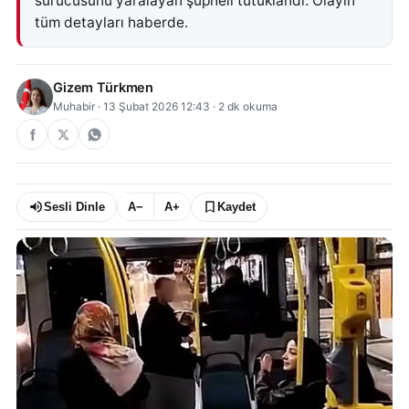
sürücüsünü yaralayan şüpheli tutuklandı. Olayın
tüm detayları haberde.
Gizem Türkmen
Muhabir
·
13 Şubat 2026 12:43
·
2
dk okuma
Sesli Dinle
A−
A+
Kaydet