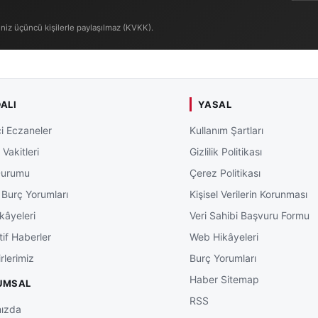
iniz üçüncü kişilerle paylaşılmaz (KVKK).
ALI
YASAL
i Eczaneler
Kullanım Şartları
Vakitleri
Gizlilik Politikası
Durumu
Çerez Politikası
 Burç Yorumları
Kişisel Verilerin Korunması
kâyeleri
Veri Sahibi Başvuru Formu
tif Haberler
Web Hikâyeleri
rlerimiz
Burç Yorumları
Haber Sitemap
UMSAL
RSS
ızda