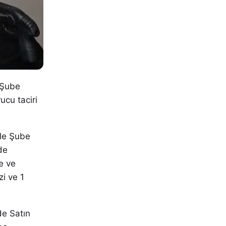
 Şube
cu taciri
ele Şube
de
e ve
i ve 1
de Satın