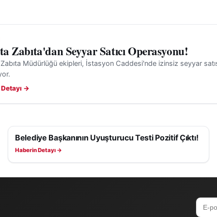
'ta Zabıta'dan Seyyar Satıcı Operasyonu!
 Zabıta Müdürlüğü ekipleri, İstasyon Caddesi'nde izinsiz seyyar satış
yor.
 Detayı →
Belediye Başkanının Uyuşturucu Testi Pozitif Çıktı!
ASAYIŞ
Haberin Detayı →