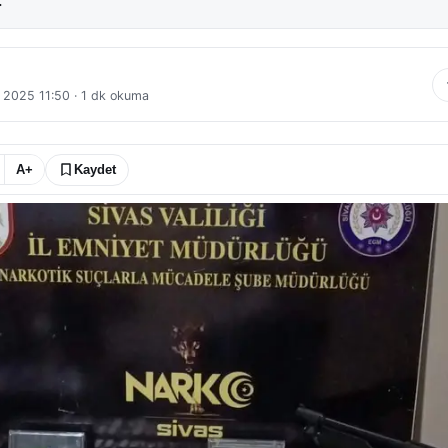
.
 2025 11:50
·
1
dk okuma
A+
Kaydet