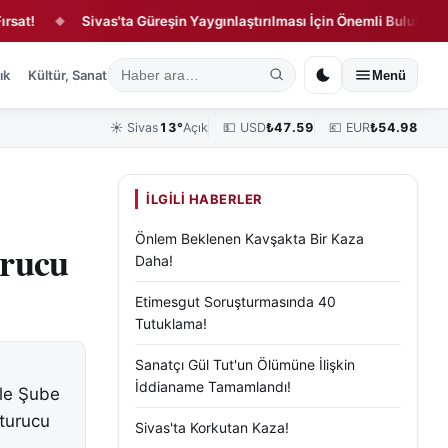
Sivas'ta Güreşin Yaygınlaştırılması İçin Önemli Buluşma!
◆
◆
ık
Kültür, Sanat ve Tarih
Yaşam
Sivas Vefat Edenler
Köşe Yazılar
Menü
☀️
Sivas
13°
Açık
💵 USD
₺
47.59
💶 EUR
₺
54.98
İLGILI HABERLER
Önlem Beklenen Kavşakta Bir Kaza
urucu
Daha!
Etimesgut Soruşturmasında 40
Tutuklama!
Sanatçı Gül Tut'un Ölümüne İlişkin
İddianame Tamamlandı!
ele Şube
turucu
Sivas'ta Korkutan Kaza!