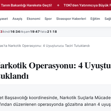
 Bakanlığı Harekete Geçti!
TOKİ'den Yatırımcıya Büyük Fırsat!
◆
yaset
Asayiş
Ekonomi
Spor
Sivasspor Haberleri
Eğitim
Sağl
43
İkindi
16:34
Akşam
19:47
Yatsı
21:18
vas'ta Narkotik Operasyonu: 4 Uyuşturucu Taciri Tutuklandı
Narkotik Operasyonu: 4 Uyuşt
tuklandı
t Başsavcılığı koordinesinde, Narkotik Suçlarla Mücad
fından düzenlenen operasyonda gözaltına alınan 4 uyuş