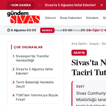
er Hareketliliği!
Sivas'ta 5 Ağustos Vefat Edenler!
Tarım
SON DAKİKA
◆
◆
Güncel
Sivas Haberleri
Gündem
Si
🕒
6 Ağustos 03:55
İmsak
03:40
Güneş
05:28
Öğle
12:
NAMAZ
Ana Sayfa
›
Asayiş
›
Si
ÇOK OKUNANLAR
ASAYIŞ
Sivasspor'da Transfer
1
Sivas'ta 
Hareketliliği!
Taciri Tu
Sivas'ta 5 Ağustos Vefat
2
Edenler!
Tarım Bakanlığı Harekete
3
Geçti!
ÖZET
Sivas Cumhuriye
TOKİ'den Yatırımcıya Büyük
4
Müdürlüğü tara
Fırsat!