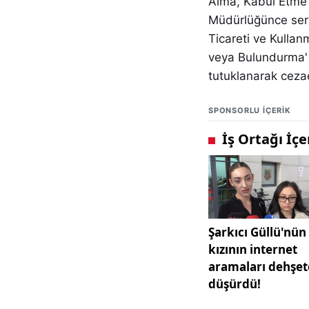
Alma, Kabul Etme
Müdürlüğünce serb
Ticareti ve Kulla
veya Bulundurma' 
tutuklanarak ceza
SPONSORLU IÇERIK