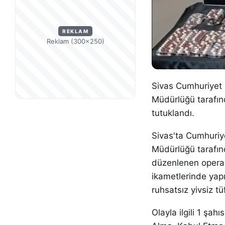
REKLAM
Reklam (300×250)
Sivas Cumhuriyet 
Müdürlüğü tarafın
tutuklandı.
Sivas'ta Cumhuriy
Müdürlüğü tarafın
düzenlenen operasy
ikametlerinde yapı
ruhsatsız yivsiz tüf
Olayla ilgili 1 şa