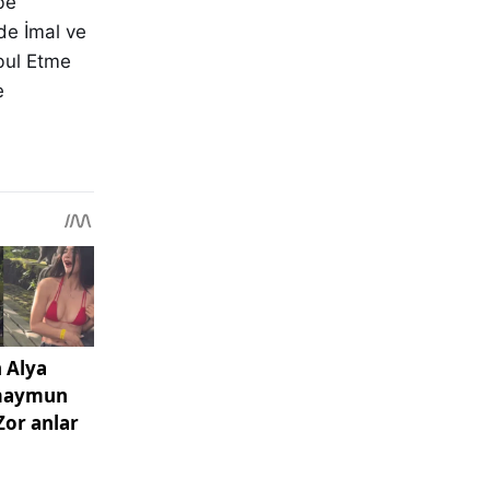
be
de İmal ve
bul Etme
e