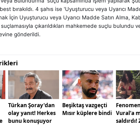
 veya Bulundurma' suçu kapsamında işlem yapılarak Şu
est bırakıldı. 4 şahıs ise 'Uyuşturucu veya Uyarıcı Mad
nmak İçin Uyuşturucu veya Uyarıcı Madde Satın Alma, Ka
suçlamasıyla çıkarıldıkları mahkemede suçlu bulundu v
evine gönderildi.