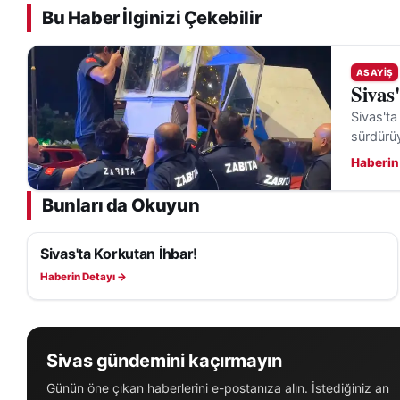
Bu Haber İlginizi Çekebilir
ASAYIŞ
Sivas
Sivas'ta
sürdürü
Haberin
Bunları da Okuyun
Sivas'ta Korkutan İhbar!
ASAYIŞ
Haberin Detayı →
Sivas gündemini kaçırmayın
Günün öne çıkan haberlerini e-postanıza alın. İstediğiniz an