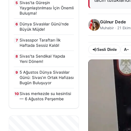
taciri tutuklandı
Sivas'ta Güreşin
5
Yaygınlaştırılması İçin Önemli
Buluşma!
Gülnur Dede
Dünya Sivaslılar Günü'nde
6
Muhabir
·
21 Ekim
Büyük Müjde!
Sivasspor Taraftarı İlk
7
Haftada Sessiz Kaldı!
Sesli Dinle
A−
Sivas'ta Sendikal Yapıda
8
Yeni Dönem!
5 Ağustos Dünya Sivaslılar
9
Günü: Sivas'ın Ortak Hafızası
Bugün Buluşuyor
Sivas merkezde su kesintisi
10
— 6 Ağustos Perşembe