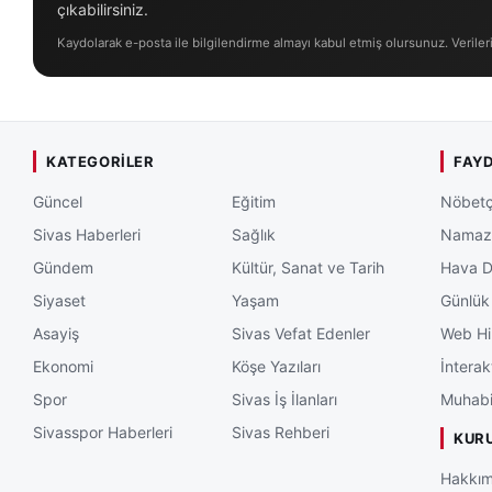
çıkabilirsiniz.
Kaydolarak e-posta ile bilgilendirme almayı kabul etmiş olursunuz. Veriler
KATEGORILER
FAYD
Güncel
Eğitim
Nöbetç
Sivas Haberleri
Sağlık
Namaz 
Gündem
Kültür, Sanat ve Tarih
Hava 
Siyaset
Yaşam
Günlük
Asayiş
Sivas Vefat Edenler
Web Hi
Ekonomi
Köşe Yazıları
İnterak
Spor
Sivas İş İlanları
Muhabi
Sivasspor Haberleri
Sivas Rehberi
KUR
Hakkım