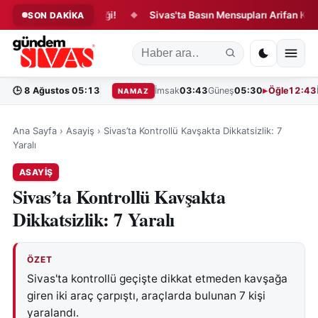
sinde Yangın Paniği!
Sivas'ta Basın Mensupları Arifan Külliyesi'
SON DAKİKA
◆
🕒
8 Ağustos 05:13
İmsak
03:43
Güneş
05:30
Öğle
12:43
NAMAZ
Ana Sayfa
›
Asayiş
›
Sivas’ta Kontrollü Kavşakta Dikkatsizlik: 7
Yaralı
ASAYIŞ
Sivas’ta Kontrollü Kavşakta
Dikkatsizlik: 7 Yaralı
ÖZET
Sivas'ta kontrollü geçişte dikkat etmeden kavşağa
giren iki araç çarpıştı, araçlarda bulunan 7 kişi
yaralandı.