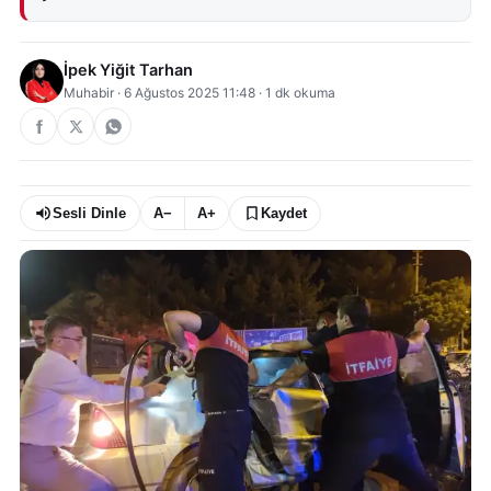
İpek Yiğit Tarhan
Muhabir
·
6 Ağustos 2025 11:48
·
1
dk okuma
Sesli Dinle
A−
A+
Kaydet