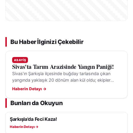
Bu Haber İlginizi Çekebilir
ASAYIŞ
Sivas'ta Tarım Arazisinde Yangın Paniği!
Sivas’ın Şarkışla ilçesinde buğday tarlasında çıkan
yangında yaklaşık 20 dönüm alan kül oldu; ekipler
alevleri söndürdü. Nedeni bilinmiyor ve inceleme
Haberin Detayı →
başladı.
Bunları da Okuyun
Şarkışla'da Feci Kaza!
ASAYIŞ
Haberin Detayı →