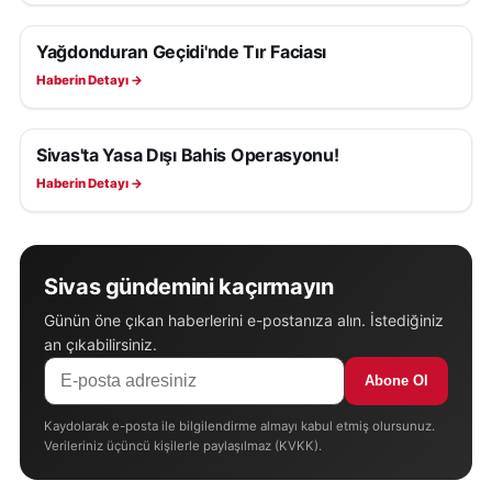
Yağdonduran Geçidi'nde Tır Faciası
ASAYIŞ
Haberin Detayı →
Sivas'ta Yasa Dışı Bahis Operasyonu!
ASAYIŞ
Haberin Detayı →
Sivas gündemini kaçırmayın
Günün öne çıkan haberlerini e-postanıza alın. İstediğiniz
an çıkabilirsiniz.
Abone Ol
Kaydolarak e-posta ile bilgilendirme almayı kabul etmiş olursunuz.
Verileriniz üçüncü kişilerle paylaşılmaz (KVKK).