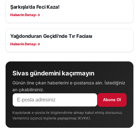
Şarkışla'da Feci Kaza!
ASAYIŞ
Haberin Detayı →
Yağdonduran Geçidi'nde Tır Faciası
ASAYIŞ
Haberin Detayı →
Sivas gündemini kaçırmayın
Günün öne çıkan haberlerini e-postanıza alın. İstediğiniz
an çıkabilirsiniz.
Abone Ol
Kaydolarak e-posta ile bilgilendirme almayı kabul etmiş olursunuz.
Verileriniz üçüncü kişilerle paylaşılmaz (KVKK).