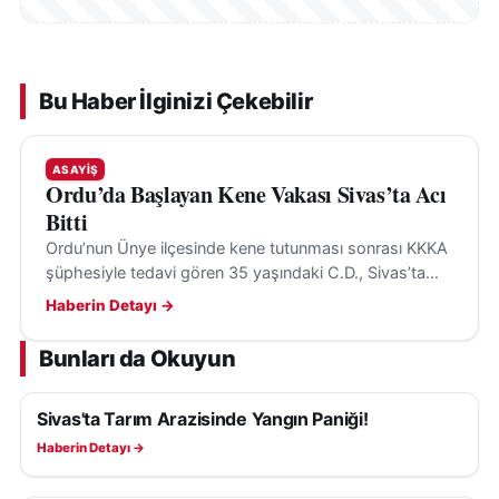
Bu Haber İlginizi Çekebilir
ASAYIŞ
Ordu’da Başlayan Kene Vakası Sivas’ta Acı
Bitti
Ordu’nun Ünye ilçesinde kene tutunması sonrası KKKA
şüphesiyle tedavi gören 35 yaşındaki C.D., Sivas’ta
tüm müdahalelere rağmen hayatını kaybetti.
Haberin Detayı →
Bunları da Okuyun
Sivas'ta Tarım Arazisinde Yangın Paniği!
ASAYIŞ
Haberin Detayı →