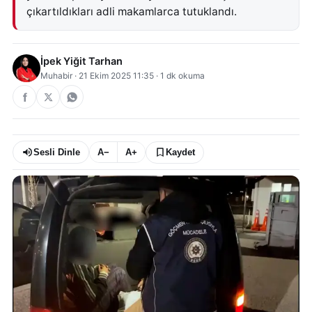
çıkartıldıkları adli makamlarca tutuklandı.
İpek Yiğit Tarhan
Muhabir
·
21 Ekim 2025 11:35
·
1
dk okuma
Sesli Dinle
A−
A+
Kaydet