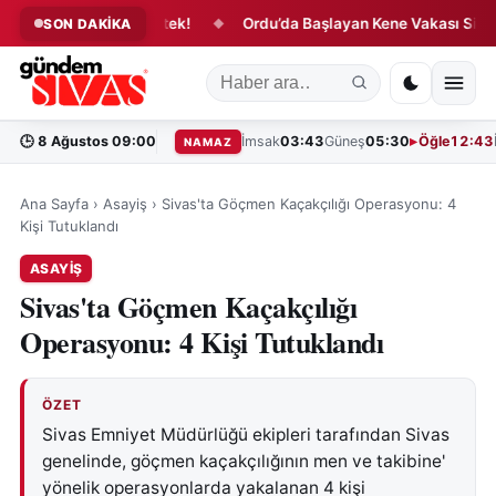
or’a Anlamlı Destek!
Ordu’da Başlayan Kene Vakası Sivas’ta Acı
SON DAKİKA
◆
🕒
8 Ağustos 09:00
İmsak
03:43
Güneş
05:30
Öğle
12:43
NAMAZ
Ana Sayfa
›
Asayiş
›
Sivas'ta Göçmen Kaçakçılığı Operasyonu: 4
Kişi Tutuklandı
ASAYIŞ
Sivas'ta Göçmen Kaçakçılığı
Operasyonu: 4 Kişi Tutuklandı
ÖZET
Sivas Emniyet Müdürlüğü ekipleri tarafından Sivas
genelinde, göçmen kaçakçılığının men ve takibine'
yönelik operasyonlarda yakalanan 4 kişi