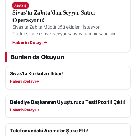
ASAYIŞ
Sivas'ta Zabıta'dan Seyyar Satıcı
Operasyonu!
Sivas'ta Zabıta Müdürlüğü ekipleri, İstasyon
Caddesi'nde izinsiz seyyar satış yapan bir satıcının
tezgâhını kaldırarak denetimlerini sürdürüyor.
Haberin Detayı →
Bunları da Okuyun
Sivas'ta Korkutan İhbar!
ASAYIŞ
Haberin Detayı →
Belediye Başkanının Uyuşturucu Testi Pozitif Çıktı!
ASAYIŞ
Haberin Detayı →
Telefonundaki Aramalar Şoke Etti!
ASAYIŞ