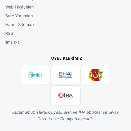
Web Hikâyeleri
Burç Yorumları
Haber Sitemap
RSS
llms.txt
ÜYELIKLERIMIZ
Kurumumuz TİMBİR üyesi, BHA ve İHA abonesi ve Sivas
Gazeteciler Cemiyeti üyesidir.