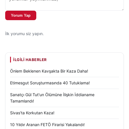
Yorum Yap
İlk yorumu siz yapın.
İLGILI HABERLER
Önlem Beklenen Kavşakta Bir Kaza Daha!
Etimesgut Soruşturmasında 40 Tutuklama!
Sanatçı Gül Tut'un Ölümüne İlişkin İddianame
Tamamlandı!
Sivas'ta Korkutan Kaza!
10 Yıldır Aranan FETÖ Firarisi Yakalandı!