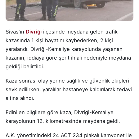
Sivas'ın
Divriği
ilçesinde meydana gelen trafik
kazasında 1 kişi hayatını kaybederken, 2 kişi
yaralandı. Divriği-Kemaliye karayolunda yaşanan
kazanın, iddiaya göre şerit ihlali nedeniyle meydana
geldiği belirtildi.
Kaza sonrası olay yerine sağlık ve güvenlik ekipleri
sevk edilirken, yaralılar hastaneye kaldırılarak tedavi
altına alındı.
Edinilen bilgilere göre kaza, Divriği-Kemaliye
karayolunun 12. kilometresinde meydana geldi.
A.K. yönetimindeki 24 ACT 234 plakalı kamyonet ile