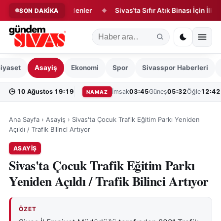
esi günü vefat edenler
Sivas’ta Sıfır Atık Binası İçin İlk Adım At
SON DAKİKA
◆
iyaset
Asayiş
Ekonomi
Spor
Sivasspor Haberleri
🕒
10 Ağustos 19:19
İmsak
03:45
Güneş
05:32
Öğle
12:42
NAMAZ
Ana Sayfa
›
Asayiş
›
Sivas'ta Çocuk Trafik Eğitim Parkı Yeniden
Açıldı / Trafik Bilinci Artıyor
ASAYIŞ
Sivas'ta Çocuk Trafik Eğitim Parkı
Yeniden Açıldı / Trafik Bilinci Artıyor
ÖZET