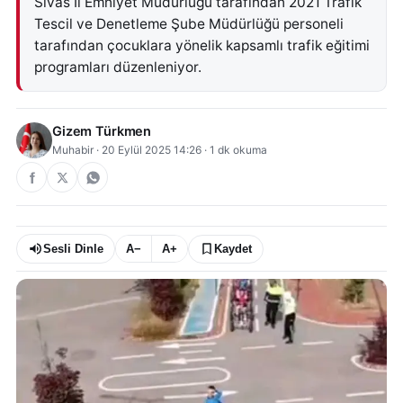
Sivas İl Emniyet Müdürlüğü tarafından 2021 Trafik
Tescil ve Denetleme Şube Müdürlüğü personeli
tarafından çocuklara yönelik kapsamlı trafik eğitimi
programları düzenleniyor.
Gizem Türkmen
Muhabir
·
20 Eylül 2025 14:26
·
1
dk okuma
Sesli Dinle
A−
A+
Kaydet