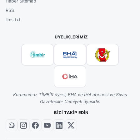
Haber Sitemap
RSS
llms.txt
ÜYELIKLERIMIZ
Kurumumuz TİMBİR üyesi, BHA ve İHA abonesi ve Sivas
Gazeteciler Cemiyeti üyesidir.
BIZI TAKIP EDIN