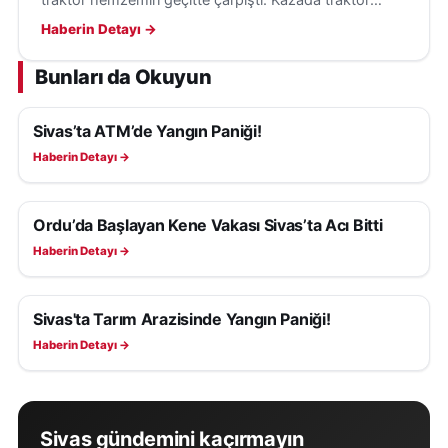
traktör hemzemin geçitte çarpıştı. Kazada traktör
sürücüsü yaralandı, olayla ilgili inceleme başlatıldı.
Haberin Detayı →
Bunları da Okuyun
Sivas’ta ATM’de Yangın Paniği!
ASAYIŞ
Haberin Detayı →
Ordu’da Başlayan Kene Vakası Sivas’ta Acı Bitti
ASAYIŞ
Haberin Detayı →
Sivas'ta Tarım Arazisinde Yangın Paniği!
ASAYIŞ
Haberin Detayı →
Sivas gündemini kaçırmayın