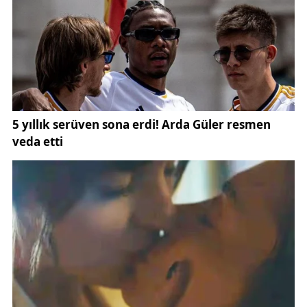
Yangının başlamasıyla birlikte çatı katından yükselen
yoğun duman, sokak genelinde görüş mesafesini
düşürdü. Özellikle sabah saatlerinde meydana gelen
olayda, evlerinde bulunan vatandaşlar tedbir amaçlı
dışarı çıktı. Yangının çevredeki diğer yapılara
sıçrama ihtimali, mahallede kısa süreli bir endişe
ortamı oluşturdu.
Bu tür olaylar, kent genelinde zaman zaman
yaşanan (Sivas yangın haberleri) kapsamında
değerlendirilirken, erken ihbarın önemi bir kez daha
ortaya çıktı. Vatandaşların duyarlılığı sayesinde
yangın, büyümeden kontrol altına alındı.
Yangın ihbarının alınmasının ardından Sivas
Belediyesi itfaiye ekipleri, olay yerine hızla sevk