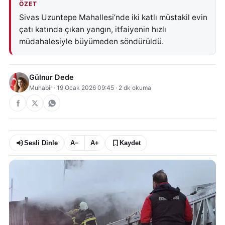
ÖZET
Sivas Uzuntepe Mahallesi’nde iki katlı müstakil evin
çatı katında çıkan yangın, itfaiyenin hızlı
müdahalesiyle büyümeden söndürüldü.
Gülnur Dede
Muhabir
·
19 Ocak 2026 09:45
·
2
dk okuma
Sesli Dinle
A−
A+
Kaydet