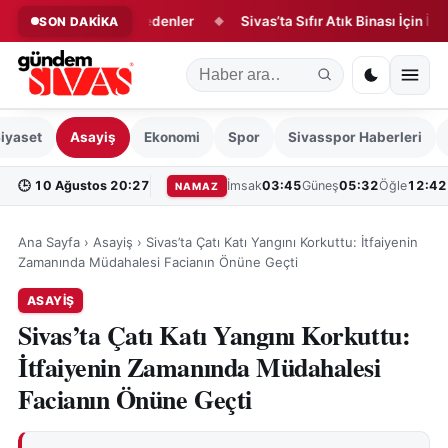
tesi günü vefat edenler
Sivas’ta Sıfır Atık Binası İçin İlk Adım A
SON DAKİKA
◆
iyaset
Asayiş
Ekonomi
Spor
Sivasspor Haberleri
🕒
10 Ağustos 20:27
İmsak
03:45
Güneş
05:32
Öğle
12:42
NAMAZ
Ana Sayfa
›
Asayiş
›
Sivas’ta Çatı Katı Yangını Korkuttu: İtfaiyenin
Zamanında Müdahalesi Facianın Önüne Geçti
ASAYIŞ
Sivas’ta Çatı Katı Yangını Korkuttu:
İtfaiyenin Zamanında Müdahalesi
Facianın Önüne Geçti