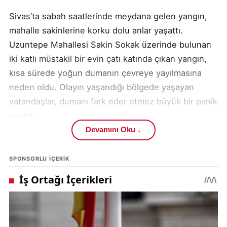
Sivas’ta sabah saatlerinde meydana gelen yangın,
mahalle sakinlerine korku dolu anlar yaşattı.
Uzuntepe Mahallesi Sakin Sokak üzerinde bulunan
iki katlı müstakil bir evin çatı katında çıkan yangın,
kısa sürede yoğun dumanın çevreye yayılmasına
neden oldu. Olayın yaşandığı bölgede yaşayan
vatandaşlar, dumanı fark eder etmez büyük bir panik
yaşadı.
Devamını Oku ↓
Edinilen bilgilere göre yangın, M.İ.’ye ait müstakil
konutun çatı bölümünde henüz belirlenemeyen bir
SPONSORLU IÇERIK
nedenle başladı. Alevlerin kısa sürede duman
üretmesi, çevredeki evlerde yaşayan vatandaşların
da durumu fark etmesine yol açtı. Mahalle sakinleri,
olası bir facianın önüne geçmek amacıyla durumu
hızla yetkililere bildirdi.