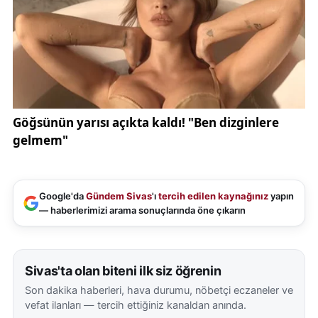
belirlemelere göre yangının elektrik tesisatı ya da
çatı bölümündeki başka bir teknik sebepten
kaynaklanmış olabileceği ihtimali üzerinde duruluyor.
Yetkililer, vatandaşları özellikle kış aylarında ve
mevsim geçişlerinde çatı katları, elektrik tesisatları
ve baca sistemleri konusunda daha dikkatli olmaları
yönünde uyardı. Benzer olayların önüne
geçilebilmesi için düzenli bakım ve kontrollerin
büyük önem taşıdığı vurgulandı. Konuya ilişkin resmi
Google'da
Gündem Sivas
'ı
tercih edilen kaynağınız
yapın
bilgilendirmelerin, ilerleyen süreçte ilgili kurumlar
— haberlerimizi arama sonuçlarında öne çıkarın
tarafından yapılması bekleniyor. Bu kapsamda genel
güvenlik ve afet yönetimi çalışmaları hakkında
Sivas'ta olan biteni ilk siz öğrenin
detaylı bilgilere Sivas Valiliği resmi internet
sitesinden ulaşılabiliyor.
Son dakika haberleri, hava durumu, nöbetçi eczaneler ve
vefat ilanları — tercih ettiğiniz kanaldan anında.