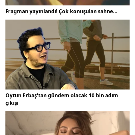
edildi. Kısa sürede adrese ulaşan ekipler, çatı
katında devam eden yangına müdahale ederek
alevlerin yayılmasını engelledi. Profesyonel ve
koordineli çalışma sayesinde yangın, binanın diğer
katlarına sıçramadan söndürüldü.
İtfaiye ekiplerinin zamanında ve etkili müdahalesi,
olası can kaybı ve büyük çaplı maddi hasarın önüne
geçti. Olay sırasında herhangi bir yaralanma ya da
can kaybının yaşanmaması ise teselli kaynağı oldu.
Yangın söndürme çalışmalarının ardından ekipler,
binada soğutma çalışması da gerçekleştirdi.
Yangının tamamen kontrol altına alınmasının
ardından olayla ilgili inceleme başlatıldı. Yangının
çıkış nedeninin belirlenmesi amacıyla itfaiye ve ilgili
birimler tarafından detaylı çalışma yürütülüyor. İlk