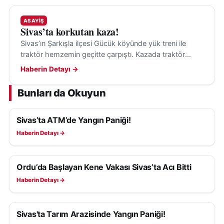
ASAYIŞ
Sivas’ta korkutan kaza!
Sivas’ın Şarkışla ilçesi Gücük köyünde yük treni ile
traktör hemzemin geçitte çarpıştı. Kazada traktör
sürücüsü yaralandı, olayla ilgili inceleme başlatıldı.
Haberin Detayı →
Bunları da Okuyun
Sivas’ta ATM’de Yangın Paniği!
ASAYIŞ
Haberin Detayı →
Ordu’da Başlayan Kene Vakası Sivas’ta Acı Bitti
ASAYIŞ
Haberin Detayı →
Sivas'ta Tarım Arazisinde Yangın Paniği!
ASAYIŞ