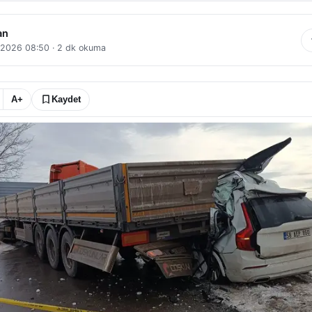
an
 2026 08:50
·
2
dk okuma
A+
Kaydet