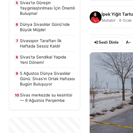
Sivas'ta Güreşin
5
Yaygınlaştırılması İçin Önemli
Buluşma!
İpek Yiğit Tarh
Muhabir
·
9 Ocak
Dünya Sivaslılar Günü'nde
6
Büyük Müjde!
Sivasspor Taraftarı İlk
7
Sesli Dinle
A−
Haftada Sessiz Kaldı!
Sivas'ta Sendikal Yapıda
8
Yeni Dönem!
5 Ağustos Dünya Sivaslılar
9
Günü: Sivas'ın Ortak Hafızası
Bugün Buluşuyor
Sivas merkezde su kesintisi
10
— 6 Ağustos Perşembe