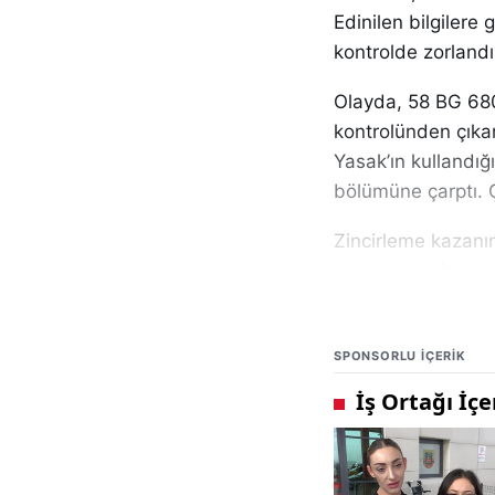
Edinilen bilgilere
kontrolde zorlandı
Olayda, 58 BG 680
kontrolünden çıka
Yasak’ın kullandığ
bölümüne çarptı. 
Zincirleme kazanı
çarpışmaya karışm
hakimiyeti kaybold
sürede çok sayıda 
SPONSORLU IÇERIK
Sağlık ekiplerinin 
Ahmet Yasak’ın ola
ise ambulanslarla S
Yaralıların hayati 