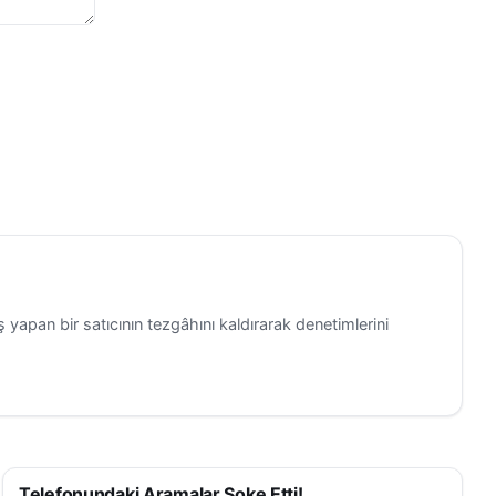
 yapan bir satıcının tezgâhını kaldırarak denetimlerini
Telefonundaki Aramalar Şoke Etti!
ASAYIŞ