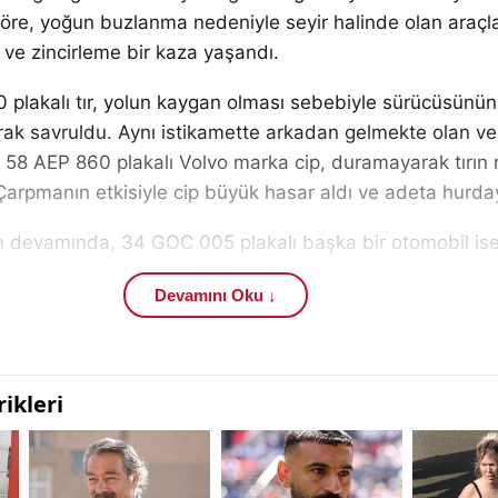
 göre, yoğun buzlanma nedeniyle seyir halinde olan araçl
 ve zincirleme bir kaza yaşandı.
 plakalı tır, yolun kaygan olması sebebiyle sürücüsünün
rak savruldu. Aynı istikamette arkadan gelmekte olan v
ı 58 AEP 860 plakalı Volvo marka cip, duramayarak tırın
Çarpmanın etkisiyle cip büyük hasar aldı ve adeta hurd
n devamında, 34 GOC 005 plakalı başka bir otomobil is
amak için ani manevra yaptı. Ancak buzlanma nedeniyl
Devamını Oku ↓
u ve otomobil yoldan çıkarak şarampole devrildi. Olay y
sağlık ve güvenlik ekibi sevk edildi.
yaptığı ilk kontrollerde, Volvo cipin sürücüsü olan Sivaslı 
y yerinde yaşamını yitirdiği belirlendi. Kazada yaralanan
ivas’taki çeşitli hastanelere kaldırılarak tedavi altına alı
tehlikelerinin bulunmadığı öğrenildi.