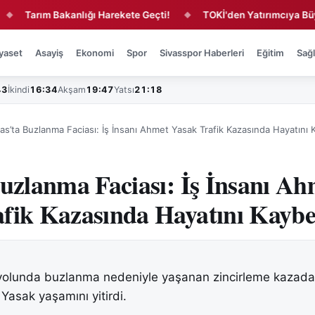
arım Bakanlığı Harekete Geçti!
TOKİ'den Yatırımcıya Büyük Fır
◆
yaset
Asayiş
Ekonomi
Spor
Sivasspor Haberleri
Eğitim
Sağl
43
İkindi
16:34
Akşam
19:47
Yatsı
21:18
vas’ta Buzlanma Faciası: İş İnsanı Ahmet Yasak Trafik Kazasında Hayatını 
Buzlanma Faciası: İş İnsanı Ah
fik Kazasında Hayatını Kaybe
yolunda buzlanma nedeniyle yaşanan zincirleme kazada 
Yasak yaşamını yitirdi.