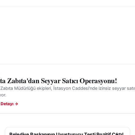
'ta Zabıta'dan Seyyar Satıcı Operasyonu!
 Zabıta Müdürlüğü ekipleri, İstasyon Caddesi'nde izinsiz seyyar satış
yor.
 Detayı →
Belediye Başkanının Uyuşturucu Testi Pozitif Çıktı!
ASAYIŞ