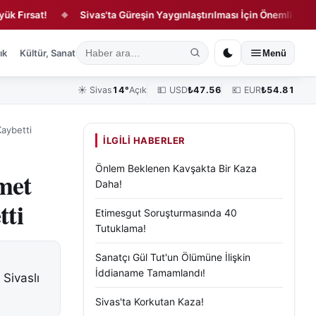
sat!
Sivas'ta Güreşin Yaygınlaştırılması İçin Önemli Buluşma!
◆
ık
Kültür, Sanat ve Tarih
Yaşam
Sivas Vefat Edenler
Köşe Yazılar
Menü
☀️
Sivas
14°
Açık
💵 USD
₺
47.56
💶 EUR
₺
54.81
Kaybetti
İLGILI HABERLER
Önlem Beklenen Kavşakta Bir Kaza
met
Daha!
tti
Etimesgut Soruşturmasında 40
Tutuklama!
Sanatçı Gül Tut'un Ölümüne İlişkin
İddianame Tamamlandı!
Sivaslı
Sivas'ta Korkutan Kaza!