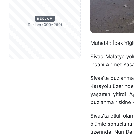
REKLAM
Reklam (300×250)
Muhabir: İpek Yiği
Sivas-Malatya yol
insanı Ahmet Yasak
Sivas’ta buzlanman
Karayolu üzerinde
yaşamını yitirdi. A
buzlanma riskine k
Sivas’ta etkili o
ölümle sonuçlanan 
üzerinde, Nuri De