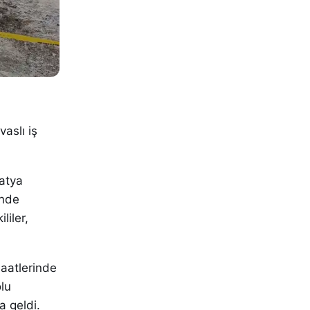
aslı iş
latya
inde
liler,
saatlerinde
lu
 geldi.