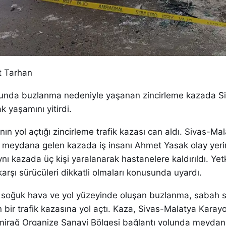
t Tarhan
unda buzlanma nedeniyle yaşanan zincirleme kazada Siv
 yaşamını yitirdi.
ın yol açtığı zincirleme trafik kazası can aldı. Sivas-Ma
 meydana gelen kazada iş insanı Ahmet Yasak olay yer
ynı kazada üç kişi yaralanarak hastanelere kaldırıldı. Yetki
arşı sürücüleri dikkatli olmaları konusunda uyardı.
lan soğuk hava ve yol yüzeyinde oluşan buzlanma, sabah 
bir trafik kazasına yol açtı. Kaza, Sivas-Malatya Karayo
mirağ Organize Sanayi Bölgesi bağlantı yolunda meydana