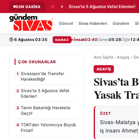
ansfer Hareketliliği!
Sivas'ta 5 Ağustos Vefat Edenler!
T
SON DAKİKA
◆
◆
Güncel
Sivas Haberleri
Gündem
Si
🕒
6 Ağustos 03:35
İmsak
03:40
Güneş
05:28
Öğle
12:
NAMAZ
Ana Sayfa
›
Asayiş
›
Si
ÇOK OKUNANLAR
ASAYIŞ
Sivasspor'da Transfer
1
Sivas’ta 
Hareketliliği!
Yasak Tra
Sivas'ta 5 Ağustos Vefat
2
Edenler!
Tarım Bakanlığı Harekete
3
Geçti!
ÖZET
Sivas-Malatya 
TOKİ'den Yatırımcıya Büyük
4
iş insanı Ahmet 
Fırsat!