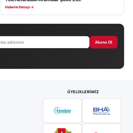
Haberin Detayı →
Abone Ol
ÜYELIKLERIMIZ