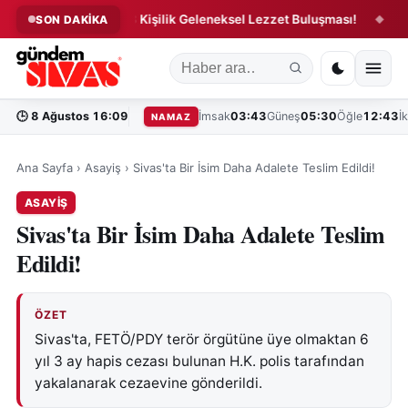
vali’nde 5 Bin 58 Kişilik Geleneksel Lezzet Buluşması!
Sivas G
SON DAKİKA
◆
🕒
8 Ağustos 16:09
İmsak
03:43
Güneş
05:30
Öğle
12:43
İ
NAMAZ
Ana Sayfa
›
Asayiş
›
Sivas'ta Bir İsim Daha Adalete Teslim Edildi!
ASAYIŞ
Sivas'ta Bir İsim Daha Adalete Teslim
Edildi!
ÖZET
Sivas'ta, FETÖ/PDY terör örgütüne üye olmaktan 6
yıl 3 ay hapis cezası bulunan H.K. polis tarafından
yakalanarak cezaevine gönderildi.