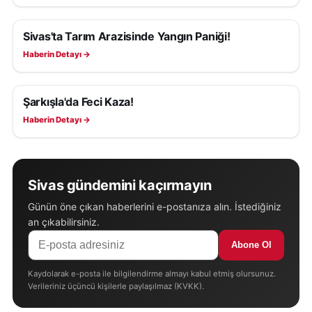
Sivas'ta Tarım Arazisinde Yangın Paniği!
ASAYIŞ
Haberin Detayı →
Şarkışla'da Feci Kaza!
ASAYIŞ
Haberin Detayı →
Sivas gündemini kaçırmayın
Günün öne çıkan haberlerini e-postanıza alın. İstediğiniz
an çıkabilirsiniz.
Abone Ol
Kaydolarak e-posta ile bilgilendirme almayı kabul etmiş olursunuz.
Verileriniz üçüncü kişilerle paylaşılmaz (KVKK).