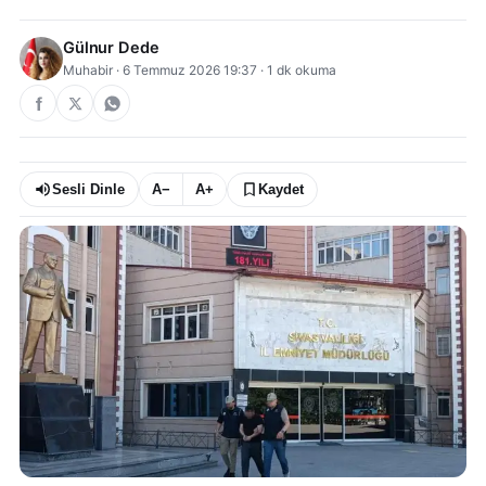
Gülnur Dede
Muhabir
·
6 Temmuz 2026 19:37
·
1
dk okuma
Sesli Dinle
A−
A+
Kaydet