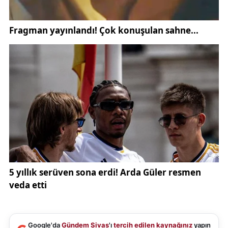
Google'da
Gündem Sivas
'ı
tercih edilen kaynağınız
yapın