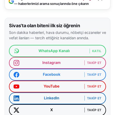
— haberlerimizi arama sonuçlarında öne çıkarın
Sivas'ta olan biteni ilk siz öğrenin
Son dakika haberleri, hava durumu, nöbetçi eczaneler ve
vefat ilanları — tercih ettiğiniz kanaldan anında.
WhatsApp Kanalı
KATIL
Instagram
TAKIP ET
Facebook
TAKIP ET
YouTube
TAKIP ET
LinkedIn
TAKIP ET
X
TAKIP ET