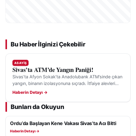
Bu Haber İlginizi Çekebilir
ASAYIŞ
Sivas’ta ATM’de Yangın Paniği!
Sivas’ta Afyon Sokak’ta Anadolubank ATM’sinde çıkan
yangın, binanın izolasyonuna sıçradı. İtfaiye alevleri
büyümeden söndürürken çıkış nedeni araştırılıyor.
Haberin Detayı →
Bunları da Okuyun
Ordu’da Başlayan Kene Vakası Sivas’ta Acı Bitti
ASAYIŞ
Haberin Detayı →