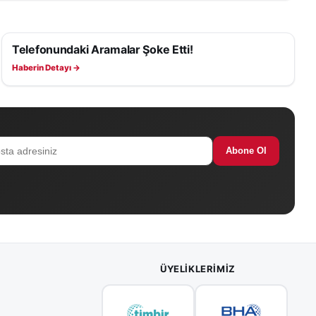
Telefonundaki Aramalar Şoke Etti!
ASAYIŞ
Haberin Detayı →
Abone Ol
ÜYELIKLERIMIZ