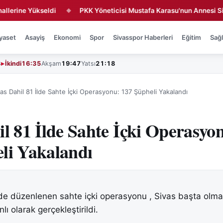
e Yükseldi
PKK Yöneticisi Mustafa Karasu'nun Annesi Sivas'ta 
◆
yaset
Asayiş
Ekonomi
Spor
Sivasspor Haberleri
Eğitim
Sağl
3
İkindi
16:35
Akşam
19:47
Yatsı
21:18
vas Dahil 81 İlde Sahte İçki Operasyonu: 137 Şüpheli Yakalandı
il 81 İlde Sahte İçki Operasyo
li Yakalandı
de düzenlenen sahte içki operasyonu , Sivas başta olm
lı olarak gerçekleştirildi.