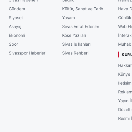
Gündem
Kültür, Sanat ve Tarih
Hava 
Siyaset
Yaşam
Günlük
Asayiş
Sivas Vefat Edenler
Web Hi
Ekonomi
Köşe Yazıları
İnterak
Spor
Sivas İş İlanları
Muhabi
Sivasspor Haberleri
Sivas Rehberi
KUR
Hakkım
Künye
İletişim
Rekla
Yayın İl
Düzelt
Resmi İ