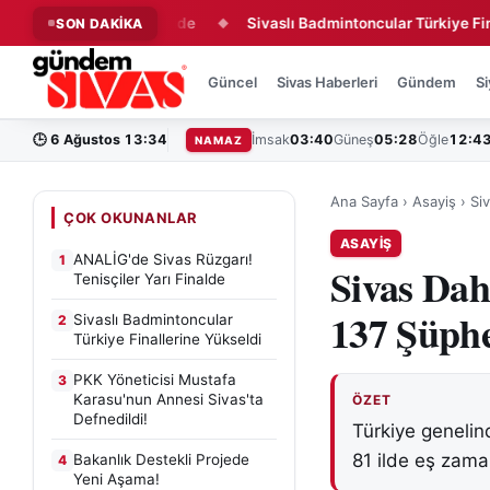
isçiler Yarı Finalde
Sivaslı Badmintoncular Türkiye Finallerin
SON DAKİKA
◆
Güncel
Sivas Haberleri
Gündem
Si
🕒
6 Ağustos 13:34
İmsak
03:40
Güneş
05:28
Öğle
12:4
NAMAZ
Ana Sayfa
›
Asayiş
›
Si
ÇOK OKUNANLAR
ASAYIŞ
ANALİG'de Sivas Rüzgarı!
1
Sivas Dah
Tenisçiler Yarı Finalde
137 Şüphe
Sivaslı Badmintoncular
2
Türkiye Finallerine Yükseldi
PKK Yöneticisi Mustafa
3
Karasu'nun Annesi Sivas'ta
ÖZET
Defnedildi!
Türkiye genelin
81 ilde eş zaman
Bakanlık Destekli Projede
4
Yeni Aşama!