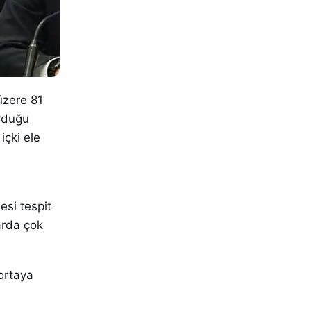
üzere 81
urduğu
içki ele
si tespit
arda çok
 ortaya