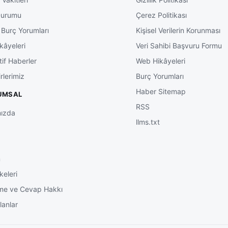
Durumu
Çerez Politikası
 Burç Yorumları
Kişisel Verilerin Korunması
kâyeleri
Veri Sahibi Başvuru Formu
tif Haberler
Web Hikâyeleri
rlerimiz
Burç Yorumları
Haber Sitemap
UMSAL
RSS
ızda
llms.txt
m
keleri
me ve Cevap Hakkı
lanlar