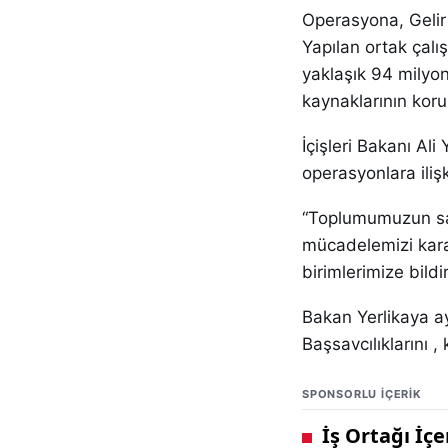
Operasyona, Gelir 
Yapılan ortak çalı
yaklaşık 94 milyon
kaynaklarının koru
İçişleri Bakanı Al
operasyonlara ilişk
“Toplumumuzun sağl
mücadelemizi karar
birimlerimize bildi
Bakan Yerlikaya ay
Başsavcılıklarını , 
SPONSORLU IÇERIK