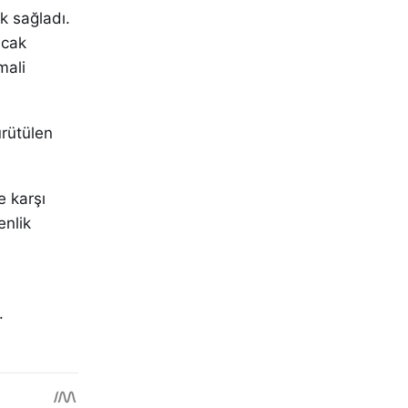
k sağladı.
acak
mali
ürütülen
e karşı
enlik
.