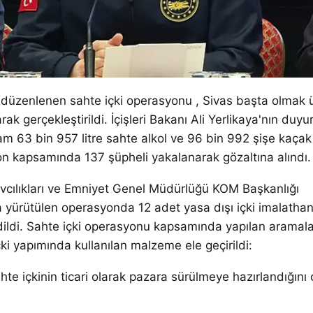
 düzenlenen sahte içki operasyonu , Sivas başta olmak 
rak gerçekleştirildi. İçişleri Bakanı Ali Yerlikaya'nın duy
 63 bin 957 litre sahte alkol ve 96 bin 992 şişe kaçak 
on kapsamında 137 şüpheli yakalanarak gözaltına alındı.
cılıkları ve Emniyet Genel Müdürlüğü KOM Başkanlığı
yürütülen operasyonda 12 adet yasa dışı içki imalathane
edildi. Sahte içki operasyonu kapsamında yapılan aramal
çki yapımında kullanılan malzeme ele geçirildi:
te içkinin ticari olarak pazara sürülmeye hazırlandığını