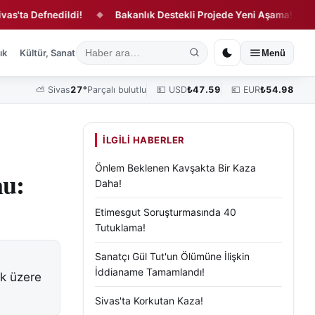
Defnedildi!
Bakanlık Destekli Projede Yeni Aşama!
SGK'd
◆
◆
ık
Kültür, Sanat ve Tarih
Yaşam
Sivas Vefat Edenler
Köşe Yazılar
Menü
⛅
Sivas
27°
Parçalı bulutlu
💵 USD
₺
47.59
💶 EUR
₺
54.98
İLGILI HABERLER
Önlem Beklenen Kavşakta Bir Kaza
nu:
Daha!
Etimesgut Soruşturmasında 40
Tutuklama!
Sanatçı Gül Tut'un Ölümüne İlişkin
İddianame Tamamlandı!
ak üzere
Sivas'ta Korkutan Kaza!