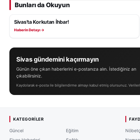
Bunları da Okuyun
Sivas'ta Korkutan İhbar!
ASAYIŞ
Haberin Detayı →
Sivas gündemini kaçırmayın
Günün öne çıkan haberlerini e-postanıza alın. İstediğiniz an
çıkabilirsiniz.
Kaydolarak e-posta ile bilgilendirme almayı kabul etmiş olursunuz. Veriler
KATEGORILER
FAYD
Güncel
Eğitim
Nöbetç
Sivas Haberleri
Sağlık
Namaz 