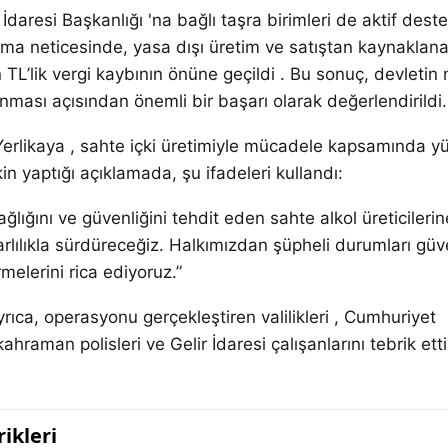
İdaresi Başkanlığı 'na bağlı taşra birimleri de aktif deste
şma neticesinde, yasa dışı üretim ve satıştan kaynaklan
 TL’lik vergi kaybının önüne geçildi . Bu sonuç, devletin 
nması açısından önemli bir başarı olarak değerlendirildi.
i Yerlikaya , sahte içki üretimiyle mücadele kapsamında y
in yaptığı açıklamada, şu ifadeleri kullandı:
ığını ve güvenliğini tehdit eden sahte alkol üreticilerin
lılıkla sürdüreceğiz. Halkımızdan şüpheli durumları güv
rmelerini rica ediyoruz.”
rıca, operasyonu gerçekleştiren valilikleri , Cumhuriyet
kahraman polisleri ve Gelir İdaresi çalışanlarını tebrik etti