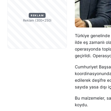
REKLAM
Reklam (300×250)
Türkiye genelinde
ilde eş zamanlı ola
operasyonda toplam
geçirildi. Operasy
Cumhuriyet Başsav
koordinasyonunda 
edilerek deşifre 
sayıda yasa dışı i
Bu malzemeler, sah
koydu.