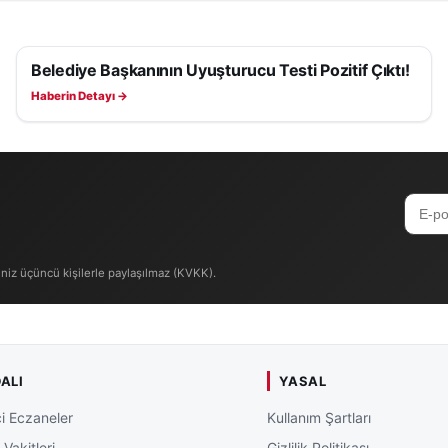
Belediye Başkanının Uyuşturucu Testi Pozitif Çıktı!
ASAYIŞ
Haberin Detayı →
iniz üçüncü kişilerle paylaşılmaz (KVKK).
ALI
YASAL
i Eczaneler
Kullanım Şartları
Vakitleri
Gizlilik Politikası