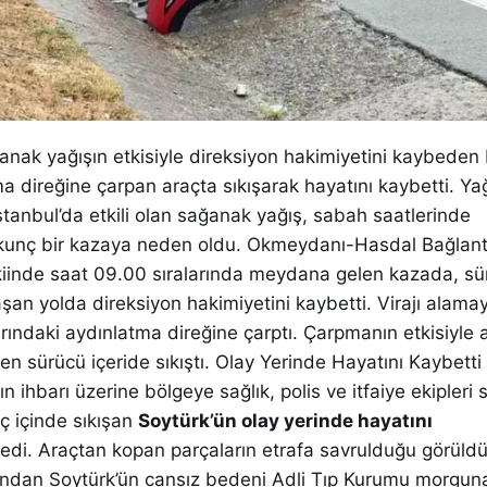
anak yağışın etkisiyle direksiyon hakimiyetini kaybeden
a direğine çarpan araçta sıkışarak hayatını kaybetti. Y
stanbul’da etkili olan sağanak yağış, sabah saatlerinde
kunç bir kazaya neden oldu. Okmeydanı-Hasdal Bağlant
iinde saat 09.00 sıralarında meydana gelen kazada, s
şan yolda direksiyon hakimiyetini kaybetti. Virajı alama
rındaki aydınlatma direğine çarptı. Çarpmanın etkisiyle 
rken sürücü içeride sıkıştı. Olay Yerinde Hayatını Kaybetti
 ihbarı üzerine bölgeye sağlık, polis ve itfaiye ekipleri s
aç içinde sıkışan
Soytürk’ün olay yerinde hayatını
ledi. Araçtan kopan parçaların etrafa savrulduğu görüldü.
ından Soytürk’ün cansız bedeni Adli Tıp Kurumu morguna 