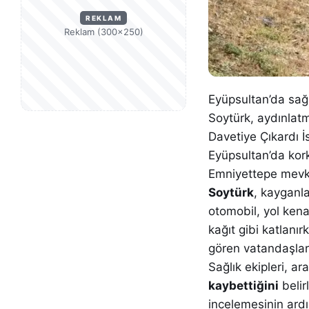
REKLAM
Reklam (300×250)
Eyüpsultan’da sağ
Soytürk, aydınlatm
Davetiye Çıkardı İ
Eyüpsultan’da kor
Emniyettepe mevk
Soytürk
, kayganla
otomobil, yol kena
kağıt gibi katlanı
gören vatandaşların
Sağlık ekipleri, ar
kaybettiğini
belir
incelemesinin ard