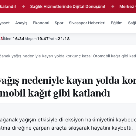
ı!
Sağlık Hizmetlerinde Dijital Dönüşüm!
Merkez ve 16 
◆
◆
yaset
Asayiş
Ekonomi
Spor
Sivasspor Haberleri
Eğitim
Sağl
43
İkindi
16:34
Akşam
19:47
Yatsı
21:18
ğanak yağış nedeniyle kayan yolda korkunç kaza! Otomobil kağıt gibi kat
ağış nedeniyle kayan yolda ko
mobil kağıt gibi katlandı
ağanak yağışın etkisiyle direksiyon hakimiyetini kaybed
atma direğine çarpan araçta sıkışarak hayatını kaybetti.