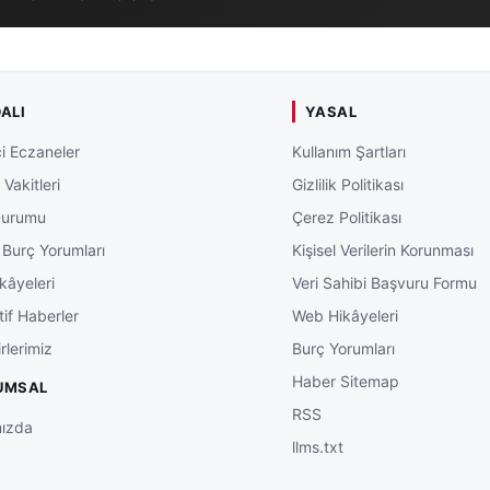
ALI
YASAL
i Eczaneler
Kullanım Şartları
Vakitleri
Gizlilik Politikası
Durumu
Çerez Politikası
 Burç Yorumları
Kişisel Verilerin Korunması
kâyeleri
Veri Sahibi Başvuru Formu
tif Haberler
Web Hikâyeleri
rlerimiz
Burç Yorumları
Haber Sitemap
UMSAL
RSS
ızda
llms.txt