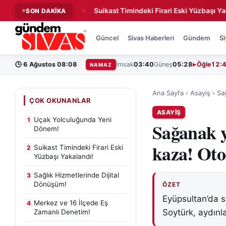
da Yeni Dönem!
Suikast Timindeki Firari Eski Yüzbaşı Yakaland
SON DAKİKA
◆
Güncel
Sivas Haberleri
Gündem
Si
🕒
6 Ağustos 08:08
İmsak
03:40
Güneş
05:28
Öğle
12:
NAMAZ
Ana Sayfa
›
Asayiş
›
Sa
ÇOK OKUNANLAR
ASAYIŞ
Uçak Yolculuğunda Yeni
1
Sağanak y
Dönem!
kaza! Oto
Suikast Timindeki Firari Eski
2
Yüzbaşı Yakalandı!
Sağlık Hizmetlerinde Dijital
3
Dönüşüm!
ÖZET
Eyüpsultan’da s
Merkez ve 16 İlçede Eş
4
Soytürk, aydınl
Zamanlı Denetim!