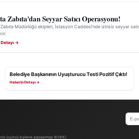
'ta Zabıta'dan Seyyar Satıcı Operasyonu!
 Zabıta Müdürlüğü ekipleri, İstasyon Caddesi'nde izinsiz seyyar satış
yor.
 Detayı →
Belediye Başkanının Uyuşturucu Testi Pozitif Çıktı!
ASAYIŞ
Haberin Detayı →
iniz üçüncü kişilerle paylaşılmaz (KVKK).