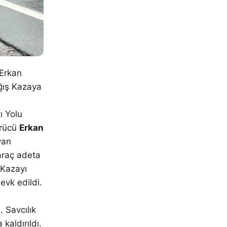
 Erkan
ağış Kazaya
ı Yolu
ürücü
Erkan
yan
araç adeta
 Kazayı
evk edildi.
 Savcılık
kaldırıldı.