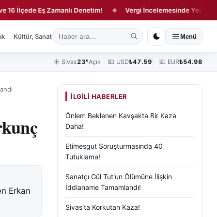
İlçede Eş Zamanlı Denetim!
Vergi İncelemesinde Yeni Dönem!
◆
ık
Kültür, Sanat ve Tarih
Yaşam
Sivas Vefat Edenler
Köşe Yazılar
Menü
☀️
Sivas
23°
Açık
💵 USD
₺
47.59
💶 EUR
₺
54.98
landı
İLGILI HABERLER
Önlem Beklenen Kavşakta Bir Kaza
rkunç
Daha!
Etimesgut Soruşturmasında 40
Tutuklama!
Sanatçı Gül Tut'un Ölümüne İlişkin
İddianame Tamamlandı!
en Erkan
Sivas'ta Korkutan Kaza!