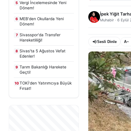
Vergi İncelemesinde Yeni
5
Dönem!
İpek Yiğit Tarh
MEB'den Okullarda Yeni
6
Muhabir
·
6 Eylül
Dönem!
Sivasspor'da Transfer
7
Hareketliliği!
Sesli Dinle
A−
Sivas'ta 5 Ağustos Vefat
8
Edenler!
Tarım Bakanlığı Harekete
9
Geçti!
TOKİ'den Yatırımcıya Büyük
10
Fırsat!