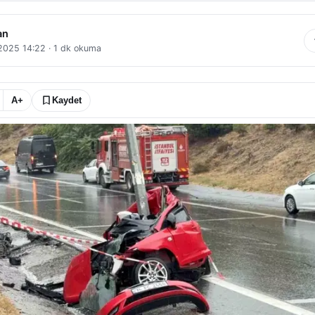
an
 2025 14:22
·
1
dk okuma
A+
Kaydet