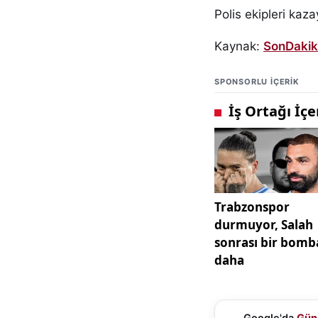
Polis ekipleri kazay
Kaynak:
SonDaki
SPONSORLU IÇERIK
Google'da
Gün