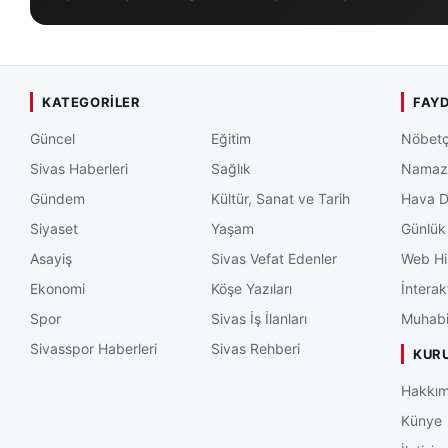
KATEGORILER
FAYD
Güncel
Eğitim
Nöbetç
Sivas Haberleri
Sağlık
Namaz 
Gündem
Kültür, Sanat ve Tarih
Hava 
Siyaset
Yaşam
Günlük
Asayiş
Sivas Vefat Edenler
Web Hi
Ekonomi
Köşe Yazıları
İnterak
Spor
Sivas İş İlanları
Muhabi
Sivasspor Haberleri
Sivas Rehberi
KUR
Hakkım
Künye