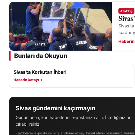
ASAYIŞ
Sivas
Sivas'ta
sürdürü
Haberin
Bunları da Okuyun
Sivas'ta Korkutan İhbar!
ASAYIŞ
Haberin Detayı →
Sivas gündemini kaçırmayın
Günün öne çıkan haberlerini e-postanıza alın. İstediğiniz an
çıkabilirsiniz.
Kaydolarak e-posta ile bilgilendirme almayı kabul etmiş olursunuz. Veriler