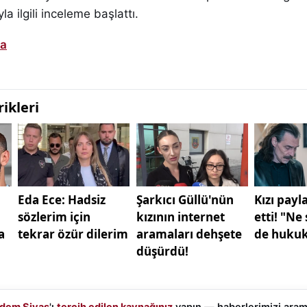
la ilgili inceleme başlattı.
ka
dem Sivas
'ı
tercih edilen kaynağınız
yapın — haberlerimizi ara