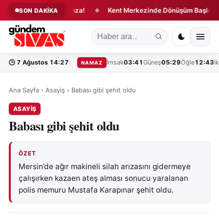
ri Değiştirecek İmza!
Kent Merkezinde Dönüşüm Başladı!
SON DAKİKA
◆
◆
🕒
7 Ağustos 14:27
İmsak
03:41
Güneş
05:29
Öğle
12:43
İ
NAMAZ
Ana Sayfa
›
Asayiş
›
Babası gibi şehit oldu
ASAYIŞ
Babası gibi şehit oldu
ÖZET
Mersin’de ağır makineli silah arızasını gidermeye
çalışırken kazaen ateş alması sonucu yaralanan
polis memuru Mustafa Karapınar şehit oldu.