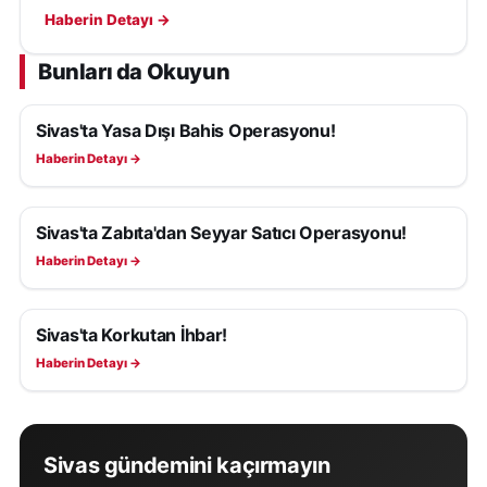
kendi imkânlarıyla çıkarken polis inceleme başlattı.
Haberin Detayı →
Bunları da Okuyun
Sivas'ta Yasa Dışı Bahis Operasyonu!
ASAYIŞ
Haberin Detayı →
Sivas'ta Zabıta'dan Seyyar Satıcı Operasyonu!
ASAYIŞ
Haberin Detayı →
Sivas'ta Korkutan İhbar!
ASAYIŞ
Haberin Detayı →
Sivas gündemini kaçırmayın