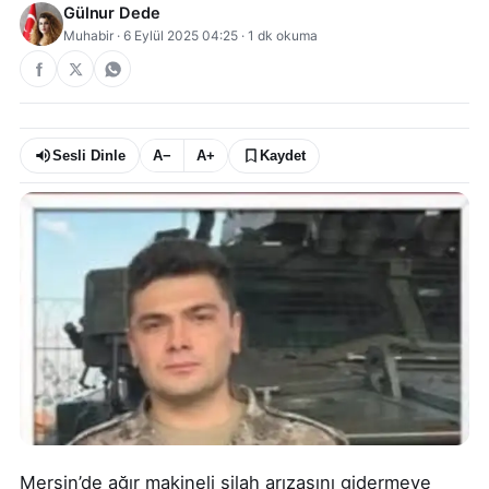
Gülnur Dede
Muhabir
·
6 Eylül 2025 04:25
·
1
dk okuma
Sesli Dinle
A−
A+
Kaydet
Mersin’de ağır makineli silah arızasını gidermeye