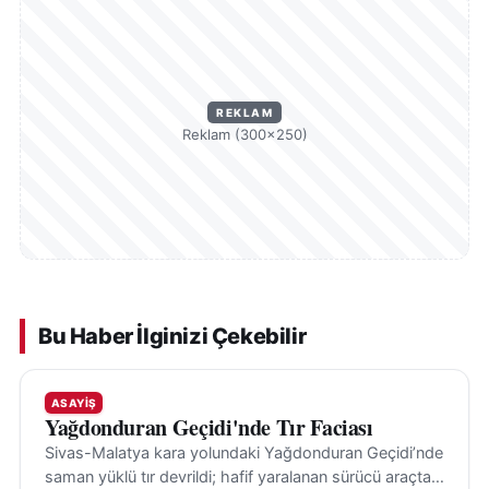
REKLAM
Reklam (300×250)
Bu Haber İlginizi Çekebilir
ASAYIŞ
Yağdonduran Geçidi'nde Tır Faciası
Sivas-Malatya kara yolundaki Yağdonduran Geçidi’nde
saman yüklü tır devrildi; hafif yaralanan sürücü araçtan