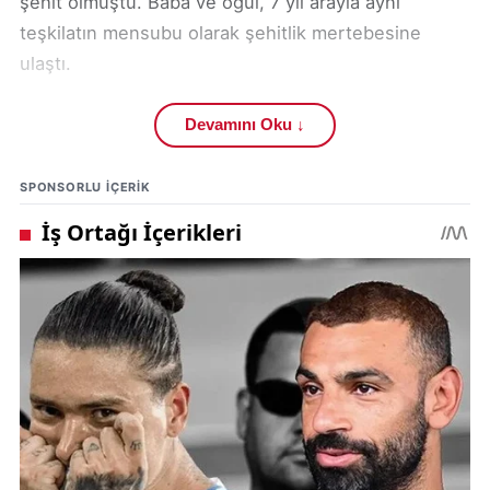
şehit olmuştu. Baba ve oğul, 7 yıl arayla aynı
teşkilatın mensubu olarak şehitlik mertebesine
ulaştı.
Şehit polis Mustafa Karapınar’ın,
Devamını Oku ↓
memleketi
Kahramanmaraş Şeyhadil Şehitliği’nde
babasının kabrinin yanında
defnedileceği bildirildi.
SPONSORLU IÇERIK
İçişleri Bakanı Ali Yerlikaya, sosyal medya
hesabından bir mesaj yayımlayarak başsağlığı diledi:
“Milletimizin başı sağ olsun. Kahraman polisimiz
Mustafa Karapınar, görev esnasında şehit
düşmüştür. Şehidimize Allah’tan rahmet; ailesine,
kahraman Emniyet Teşkilatımıza ve aziz milletimize
başsağlığı diliyorum. Makamı âli olsun.”
Kaynak:
HaberTürk