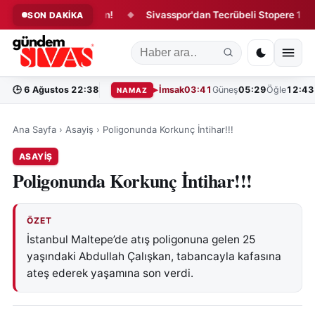
r'da 4 İmza Birden!
Sivasspor'dan Tecrübeli Stopere 1 Yıllık S
SON DAKİKA
◆
🕒
6 Ağustos 22:38
İmsak
03:41
Güneş
05:29
Öğle
12:43
NAMAZ
Ana Sayfa
›
Asayiş
›
Poligonunda Korkunç İntihar!!!
ASAYIŞ
Poligonunda Korkunç İntihar!!!
ÖZET
İstanbul Maltepe’de atış poligonuna gelen 25
yaşındaki Abdullah Çalışkan, tabancayla kafasına
ateş ederek yaşamına son verdi.