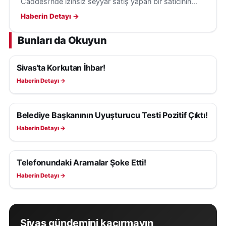
Caddesi'nde izinsiz seyyar satış yapan bir satıcının
tezgâhını kaldırarak denetimlerini sürdürüyor.
Haberin Detayı →
Bunları da Okuyun
Sivas'ta Korkutan İhbar!
ASAYIŞ
Haberin Detayı →
Belediye Başkanının Uyuşturucu Testi Pozitif Çıktı!
ASAYIŞ
Haberin Detayı →
Telefonundaki Aramalar Şoke Etti!
ASAYIŞ
Haberin Detayı →
Sivas gündemini kaçırmayın