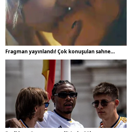
gençler arasında ruh sağlığı konusuna daha fazla
eğilme gerekliliğini ortaya koydu.
Kaynak:
SonDakika