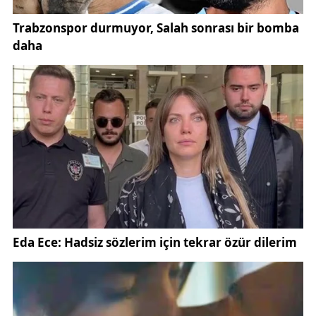
Olay yerinde yapılan incelemelerin ardından
Abdullah Çalışkan’ın cenazesi,
cenaze nakil aracıyla
İstanbul Adli Tıp Kurumu Morgu’na
kaldırıldı.
Yetkililer, olayla ilgili geniş çaplı soruşturma
başlatıldığını bildirdi.
Uzmanlar, özellikle gençler arasında artan psikolojik
sorunlara dikkat çekiyor. Bu tür trajik olayların
önlenebilmesi için toplumda psikolojik destek
hizmetlerinin yaygınlaştırılması gerektiğini
vurguluyor.
Maltepe’de yaşanan bu acı olay, psikolojik destek ve
farkındalık çalışmalarının önemini bir kez daha
gündeme getirdi. Abdullah Çalışkan’ın intiharı,