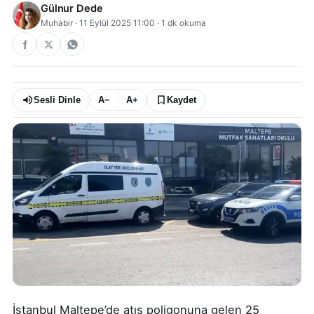
Gülnur Dede
Muhabir
·
11 Eylül 2025 11:00
·
1
dk okuma
Sesli Dinle
A−
A+
Kaydet
İstanbul Maltepe’de atış poligonuna gelen 25