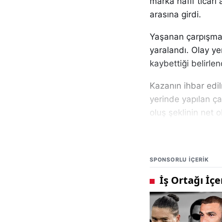
marka hafif ticari
arasına girdi.
Yaşanan çarpışman
yaralandı. Olay ye
kaybettiği belirle
Kazanın ihbar edil
yerinde yapılan ç
oluş şeklinin net 
Yetkililer tarafın
alınırken, olayın m
SPONSORLU IÇERIK
Trafik güvenliği a
incelemeleri sürüy
Sivas genelinde m
haberleri
ve
trafi