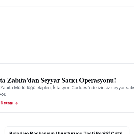
yaşanan bu acı olay, hem bir insanın hayatını kaybetmes
olması nedeniyle bölgede derin üzüntü yarattı. Kazaya ili
ının ilerleyen günlerde kamuoyuyla paylaşılması bekleniy
'ta Zabıta'dan Seyyar Satıcı Operasyonu!
 Zabıta Müdürlüğü ekipleri, İstasyon Caddesi'nde izinsiz seyyar satış
yor.
 Detayı →
Belediye Başkanının Uyuşturucu Testi Pozitif Çıktı!
ASAYIŞ