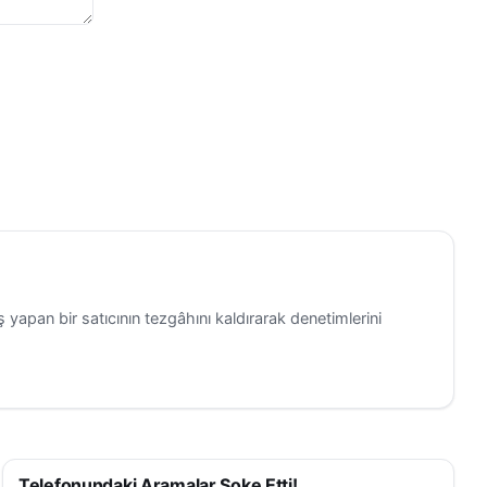
i hem de
şkin resmi
or.
 yapan bir satıcının tezgâhını kaldırarak denetimlerini
Telefonundaki Aramalar Şoke Etti!
ASAYIŞ