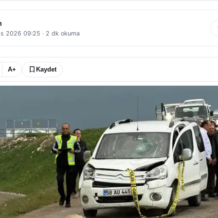
n
ıs 2026 09:25
·
2
dk okuma
A+
Kaydet