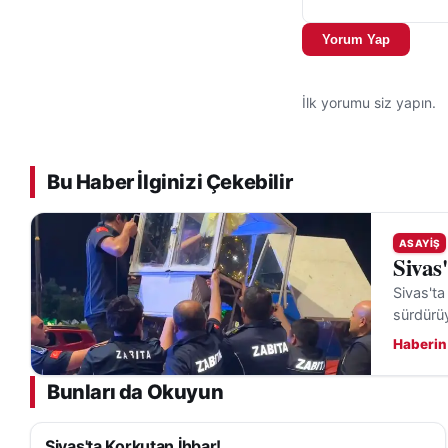
Kangal ilçesinde 
Yorum Yap
hayvanların telef 
inceleme sonuçlar
İlk yorumu siz yapın.
Bu Haber İlginizi Çekebilir
ASAYIŞ
Sivas
Sivas'ta
sürdürü
Haberin
Bunları da Okuyun
Sivas'ta Korkutan İhbar!
ASAYIŞ