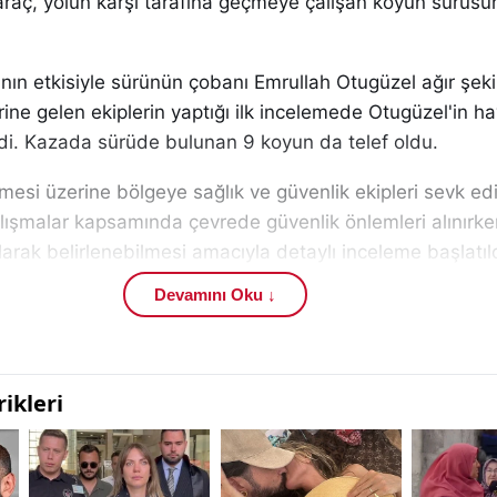
 araç, yolun karşı tarafına geçmeye çalışan koyun sürüs
ın etkisiyle sürünün çobanı Emrullah Otugüzel ağır şeki
rine gelen ekiplerin yaptığı ilk incelemede Otugüzel'in ha
ndi. Kazada sürüde bulunan 9 koyun da telef oldu.
mesi üzerine bölgeye sağlık ve güvenlik ekipleri sevk edi
alışmalar kapsamında çevrede güvenlik önlemleri alınırke
olarak belirlenebilmesi amacıyla detaylı inceleme başlatıld
Devamını Oku ↓
dan yürütülen çalışmalar kapsamında araç sürücüsünün if
eydana geliş nedenlerinin tüm yönleriyle araştırıldığı öğre
çısından kritik öneme sahip olan bölgede ekiplerin teknik
or.
eydana gelen diğer gelişmeler için
Sivas haberleri
,
Kan
k kazası haberleri
kategorileri takip edilebiliyor.