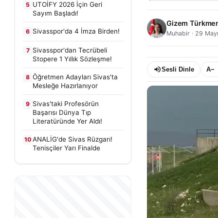
UTOİFY 2026 İçin Geri
5
Sayım Başladı!
Gizem Türkme
Sivasspor'da 4 İmza Birden!
6
Muhabir
·
29 May
Sivasspor'dan Tecrübeli
7
Stopere 1 Yıllık Sözleşme!
Sesli Dinle
A−
Öğretmen Adayları Sivas'ta
8
Mesleğe Hazırlanıyor
Sivas'taki Profesörün
9
Başarısı Dünya Tıp
Literatüründe Yer Aldı!
ANALİG'de Sivas Rüzgarı!
10
Tenisçiler Yarı Finalde