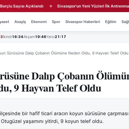
ayısı Açıklandı
Sivasspor'un Yeni Yüzleri İlk Antrenmanda Ter
◆
yaset
Asayiş
Ekonomi
Spor
Sivasspor Haberleri
Eğitim
Sağl
43
İkindi
16:34
Akşam
19:46
Yatsı
21:17
yun Sürüsüne Dalıp Çobanın Ölümüne Neden Oldu, 9 Hayvan Telef Oldu
rüsüne Dalıp Çobanın Ölümü
u, 9 Hayvan Telef Oldu
 ilçesinde bir hafif ticari aracın koyun sürüsüne çarpmas
Otugüzel yaşamını yitirdi, 9 koyun telef oldu.