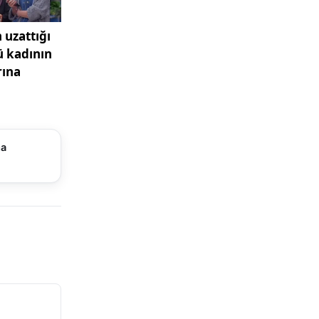
arı ve
apıldığı
venliği
rgâhlarda
ma
çıkarılması
fik
as.gov.tr
celemelerin
ğünü