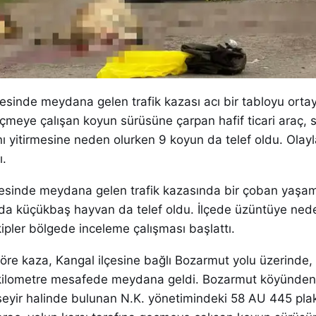
çesinde meydana gelen trafik kazası acı bir tabloyu ortay
eçmeye çalışan koyun sürüsüne çarpan hafif ticari araç,
 yitirmesine neden olurken 9 koyun da telef oldu. Olayla 
ı.
lçesinde meydana gelen trafik kazasında bir çoban yaşam
yıda küçükbaş hayvan da telef oldu. İlçede üzüntüye ned
ipler bölgede inceleme çalışması başlattı.
 göre kaza, Kangal ilçesine bağlı Bozarmut yolu üzerinde,
 kilometre mesafede meydana geldi. Bozarmut köyünden 
eyir halinde bulunan N.K. yönetimindeki 58 AU 445 plak