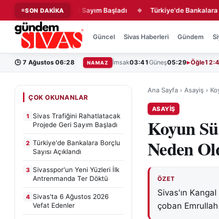
tacak Projede Geri Sayım Başladı
Türkiye'de Bankalara Borçlu S
SON DAKİKA
◆
Güncel
Sivas Haberleri
Gündem
Si
🕒
7 Ağustos 06:28
İmsak
03:41
Güneş
05:29
Öğle
12:
NAMAZ
Ana Sayfa
›
Asayiş
›
Ko
ÇOK OKUNANLAR
ASAYIŞ
Sivas Trafiğini Rahatlatacak
1
Koyun Sü
Projede Geri Sayım Başladı
Neden Old
Türkiye'de Bankalara Borçlu
2
Sayısı Açıklandı
Sivasspor'un Yeni Yüzleri İlk
3
Antrenmanda Ter Döktü
ÖZET
Sivas'ın Kangal
Sivas'ta 6 Ağustos 2026
4
çoban Emrullah 
Vefat Edenler