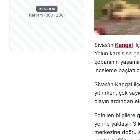
REKLAM
Reklam (300×250)
Sivas'ın
Kangal
il
Yolun karşısına g
çobanının yaşamını
inceleme başlatıld
Sivas'ın Kangal i
yitirirken, çok sa
olayın ardından ek
Edinilen bilgilere
yerine yaklaşık 3
merkezine doğru s