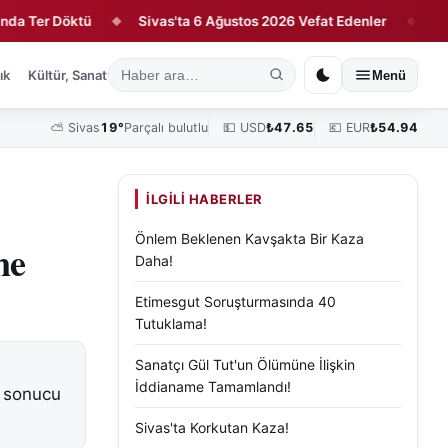
 Döktü
Sivas'ta 6 Ağustos 2026 Vefat Edenler
UTOİFY 20
◆
◆
ık
Kültür, Sanat ve Tarih
Yaşam
Sivas Vefat Edenler
Köşe Yazılar
Menü
⛅
Sivas
19°
Parçalı bulutlu
💵 USD
₺
47.65
💶 EUR
₺
54.94
İLGILI HABERLER
Önlem Beklenen Kavşakta Bir Kaza
ne
Daha!
Etimesgut Soruşturmasında 40
Tutuklama!
Sanatçı Gül Tut'un Ölümüne İlişkin
İddianame Tamamlandı!
ı sonucu
Sivas'ta Korkutan Kaza!