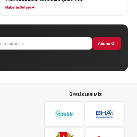
Haberin Detayı →
Abone Ol
ÜYELIKLERIMIZ