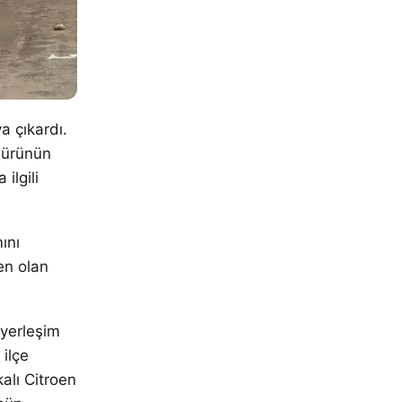
a çıkardı.
 sürünün
ilgili
ını
en olan
 yerleşim
ilçe
alı Citroen