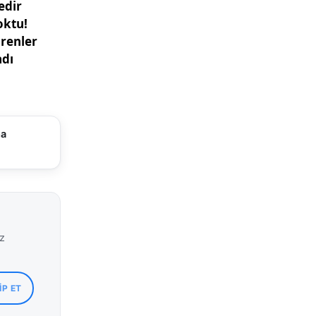
dbirlerin
ak
ikte hukuki
ma
iz
IP ET