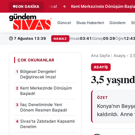
ri Değiştirecek İmza!
Kent Merkezinde Dönüşüm Başladı!
SON DAKİKA
◆
◆
Güncel
Sivas Haberleri
Gündem
Si
🕒
7 Ağustos 13:39
İmsak
03:41
Güneş
05:29
Öğle
12:4
NAMAZ
Ana Sayfa
›
Asayiş
›
3,
ÇOK OKUNANLAR
ASAYIŞ
Bölgesel Dengeleri
1
3,5 yaşın
Değiştirecek İmza!
Kent Merkezinde Dönüşüm
2
Başladı!
ÖZET
İlaç Denetiminde Yeni
3
Konya’nın Beyşe
Dönem Resmen Başladı!
kaldırıldı. Anne
Sivas'ta Zabıtadan Kapsamlı
4
Denetim