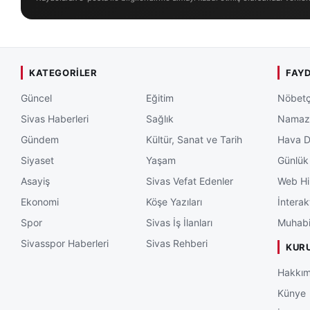
KATEGORILER
FAYD
Güncel
Eğitim
Nöbetç
Sivas Haberleri
Sağlık
Namaz 
Gündem
Kültür, Sanat ve Tarih
Hava 
Siyaset
Yaşam
Günlük
Asayiş
Sivas Vefat Edenler
Web Hi
Ekonomi
Köşe Yazıları
İnterak
Spor
Sivas İş İlanları
Muhabi
Sivasspor Haberleri
Sivas Rehberi
KUR
Hakkım
Künye