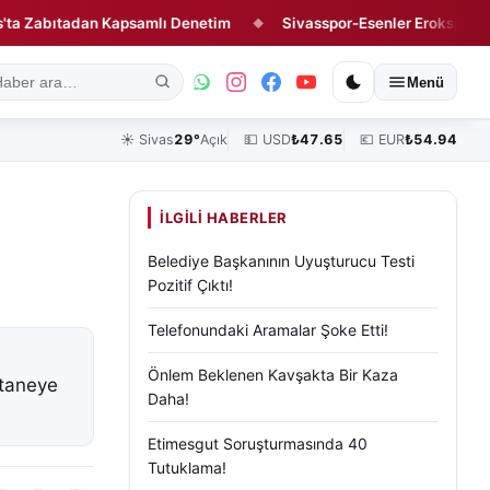
bıtadan Kapsamlı Denetim
Sivasspor-Esenler Erokspor Maçının 
◆
ık
Kültür, Sanat ve Tarih
Yaşam
Sivas Vefat Edenler
Köşe Yazılar
Menü
☀️
Sivas
29°
Açık
💵 USD
₺
47.65
💶 EUR
₺
54.94
İLGILI HABERLER
Belediye Başkanının Uyuşturucu Testi
Pozitif Çıktı!
Telefonundaki Aramalar Şoke Etti!
Önlem Beklenen Kavşakta Bir Kaza
staneye
Daha!
Etimesgut Soruşturmasında 40
Tutuklama!