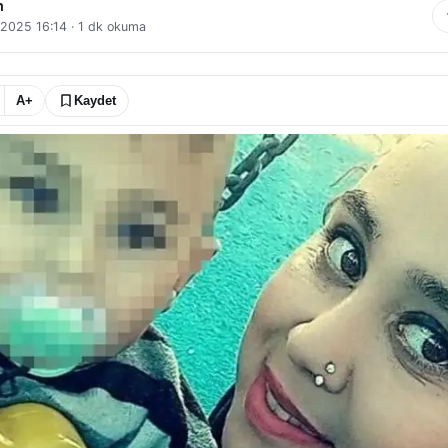
n
l 2025 16:14
·
1
dk okuma
A+
Kaydet