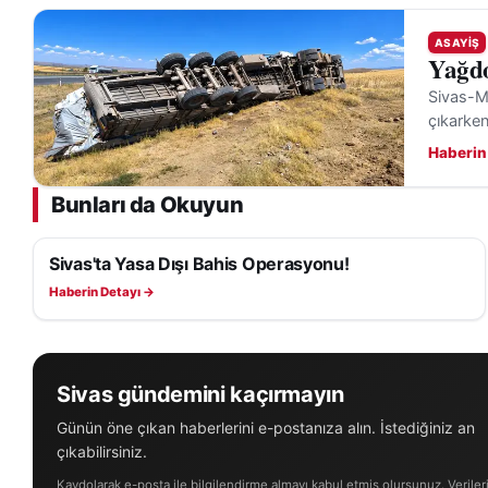
ASAYIŞ
Yağdo
Sivas-Ma
çıkarken
Haberin
Bunları da Okuyun
Sivas'ta Yasa Dışı Bahis Operasyonu!
ASAYIŞ
Haberin Detayı →
Sivas gündemini kaçırmayın
Günün öne çıkan haberlerini e-postanıza alın. İstediğiniz an
çıkabilirsiniz.
Kaydolarak e-posta ile bilgilendirme almayı kabul etmiş olursunuz. Veriler