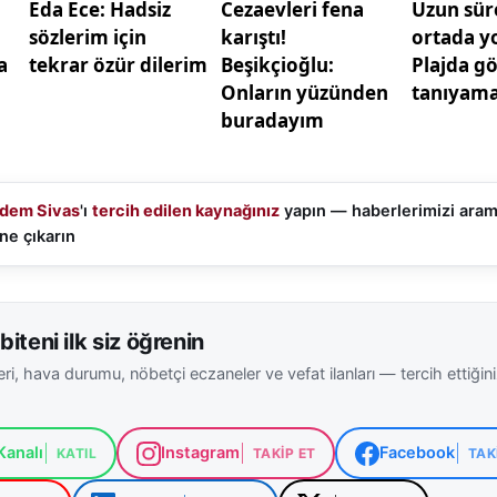
 yaşanan bu olay, çocuk güvenliği konusunda alınacak te
ha gündeme taşıdı. 3,5 yaşındaki M.D.Ç. ağır yaralı olar
ltına alınırken, anne ve sevgilisinin tutuklanmasıyla birl
dem Sivas
'ı
tercih edilen kaynağınız
yapın — haberlerimizi ara
ne çıkarın
biteni ilk siz öğrenin
ri, hava durumu, nöbetçi eczaneler ve vefat ilanları — tercih ettiğin
analı
Instagram
Facebook
KATIL
TAKIP ET
TAK