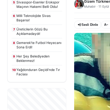
Gizem Türkme
Sivasspor-Esenler Erokspor
5
Maçının Hakemi Belli Oldu!
Muhabir
·
11 Eylü
Milli Teknolojide Sivas
6
Başarısı!
Sesli Dinle
A−
Üreticilerin Gözü Bu
7
Açıklamadaydı!
Gemerek'te Futbol Heyecanı
8
Sona Erdi!
Her Şey Belediyeden
9
Beklenmez!
Yağdonduran Geçidi'nde Tır
10
Faciası