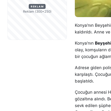
REKLAM
Reklam (300×250)
Konya’nın Beyşehi
kaldırıldı. Anne ve
Konya’nın
Beyşehi
olay, komşuların d
bir çocuğun ağlam
Adrese giden polis
karşılaştı. Çocuğu
başlatıldı.
Çocuğun annesi H.A
gözaltına alındı. 
sevk edilen şüphel