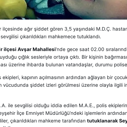
r ilçesinde ağır şiddet gören 3,5 yaşındaki M.D.Ç. hast
 sevgilisi çıkarıldıkları mahkemece tutuklandı.
r ilçesi Avşar Mahallesi
’nde gece saat 02.00 sıraların
uyduğu çığlık sesleriyle ortaya çıktı. Bir kişinin bağırmas
ası üzerine ihbarda bulunan vatandaşlar, durumu polise 
 ekipleri, kapının açılmasının ardından ağlayan bir çocu
n vücudunda şiddet izleri görülmesi üzerine olayla ilgili 
. ile sevgilisi olduğu iddia edilen M.A.E., polis ekipleri
Beyşehir İlçe Emniyet Müdürlüğü’ndeki işlemlerin ardında
iler, çıkarıldıkları mahkeme tarafından
tutuklanarak Se