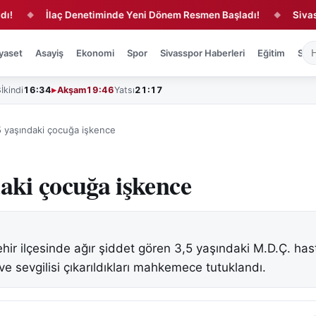
İlaç Denetiminde Yeni Dönem Resmen Başladı!
Sivas'ta Za
◆
yaset
Asayiş
Ekonomi
Spor
Sivasspor Haberleri
Eğitim
Sağl
3
İkindi
16:34
Akşam
19:46
Yatsı
21:17
5 yaşındaki çocuğa işkence
daki çocuğa işkence
hir ilçesinde ağır şiddet gören 3,5 yaşındaki M.D.Ç. ha
 ve sevgilisi çıkarıldıkları mahkemece tutuklandı.