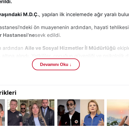
ildi.
yaşındaki M.D.Ç.
, yapılan ilk incelemede ağır yaralı bul
astanesi’ndeki ön muayenenin ardından, hayati tehlikes
r Hastanesi’ne
sevk edildi.
in ardından
Aile ve Sosyal Hizmetler İl Müdürlüğü
ekipl
ltına alındı. Yetkililer, çocuğun güvenliği ve psikolojik d
ıldığını belirtti.
Devamını Oku ↓
ihbarıyla ortaya çıkması, benzer vakalarda toplumun duya
aha gösterdi. Uzmanlar, şiddet mağduru çocukların çevr
dilmesinin hayati öneme sahip olduğunu vurguluyor.
ından sivil toplum kuruluşları ve uzmanlar, çocukların 
ncin artırılması gerektiğini ifade etti. Aile içi şiddetin ön
aptırımların hem de sosyal destek mekanizmalarının güçl
dı.