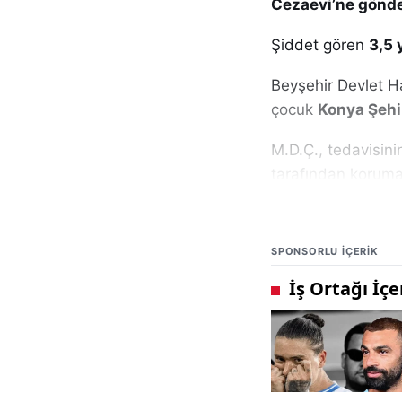
Cezaevi’ne gönder
Şiddet gören
3,5 
Beyşehir Devlet H
çocuk
Konya Şehi
M.D.Ç., tedavisin
tarafından koruma a
gerekli adımların at
Olayın komşuların 
SPONSORLU IÇERIK
önemini bir kez d
tarafından fark e
Yaşanan olayın ard
için toplumsal bili
için hem hukuki y
gerektiği vurgulan