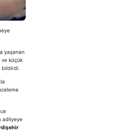
aneye
da yaşanan
ı ve küçük
bildirdi.
kla
inceleme
nce
n adliyeye
ydişehir