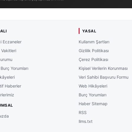
ALI
YASAL
i Eczaneler
Kullanım Şartları
Vakitleri
Gizlilik Politikası
Durumu
Çerez Politikası
 Burç Yorumları
Kişisel Verilerin Korunması
kâyeleri
Veri Sahibi Başvuru Formu
tif Haberler
Web Hikâyeleri
rlerimiz
Burç Yorumları
Haber Sitemap
UMSAL
RSS
ızda
llms.txt