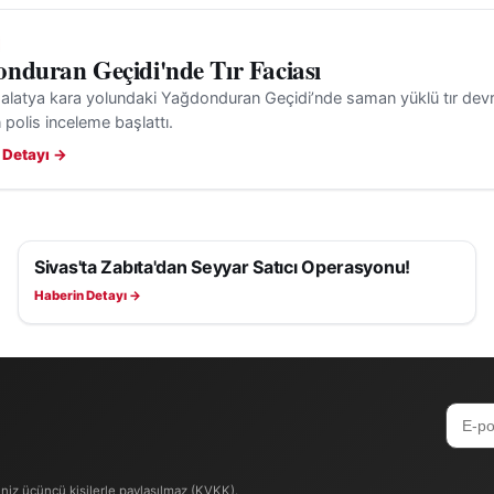
nduran Geçidi'nde Tır Faciası
latya kara yolundaki Yağdonduran Geçidi’nde saman yüklü tır devril
 polis inceleme başlattı.
 Detayı →
Sivas'ta Zabıta'dan Seyyar Satıcı Operasyonu!
ASAYIŞ
Haberin Detayı →
iniz üçüncü kişilerle paylaşılmaz (KVKK).