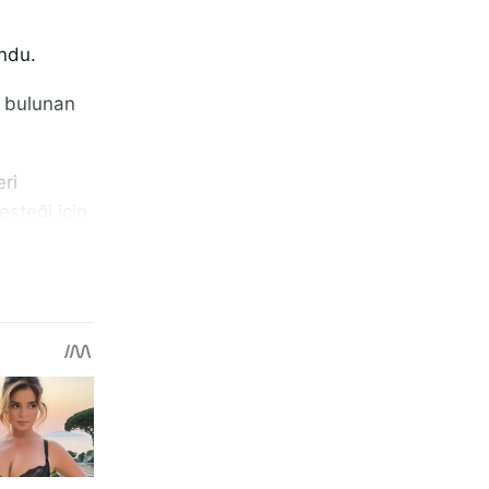
undu.
i bulunan
eri
esteği için
rlılığının
e
korunması
lenebilmesi
endirilmesi