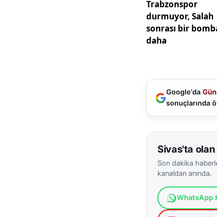
Konya Beyşehir’de
önemini bir kez da
hastanede tedavi a
süreç başlatıldı.
Kaynak:
İha
Google'da
Gün
sonuçlarında ö
Sivas'ta olan 
Son dakika haberle
kanaldan anında.
WhatsApp K