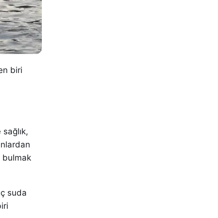
n biri
 sağlık,
anlardan
7) bulmak
nç suda
iri