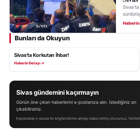
Sivas'ta
sürdürü
Haberin
Bunları da Okuyun
Sivas'ta Korkutan İhbar!
ASAYIŞ
Haberin Detayı →
Sivas gündemini kaçırmayın
Günün öne çıkan haberlerini e-postanıza alın. İstediğiniz an
çıkabilirsiniz.
Kaydolarak e-posta ile bilgilendirme almayı kabul etmiş olursunuz. Veriler