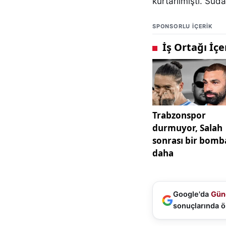
kurtarılmıştı. Sud
SPONSORLU IÇERIK
Google'da
Gün
sonuçlarında ö