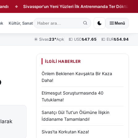
Sivasspor'un Yeni Yüzleri İlk Antrenmanda Ter Döktü
Sivas
◆
◆
ık
Kültür, Sanat ve Tarih
Yaşam
Sivas Vefat Edenler
Köşe Yazılar
Menü
☀️
Sivas
23°
Açık
💵 USD
₺
47.65
💶 EUR
₺
54.94
İLGILI HABERLER
Önlem Beklenen Kavşakta Bir Kaza
p
Daha!
Etimesgut Soruşturmasında 40
Tutuklama!
Sanatçı Gül Tut'un Ölümüne İlişkin
İddianame Tamamlandı!
ılarak
Sivas'ta Korkutan Kaza!