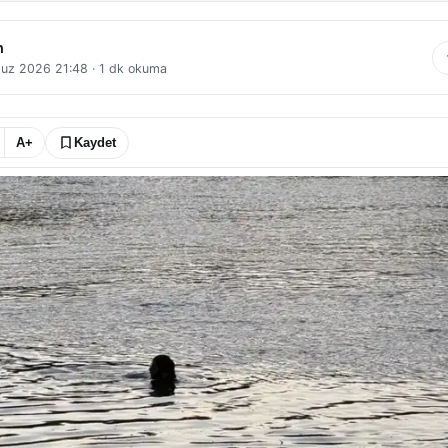
n
uz 2026 21:48
·
1
dk okuma
A+
Kaydet