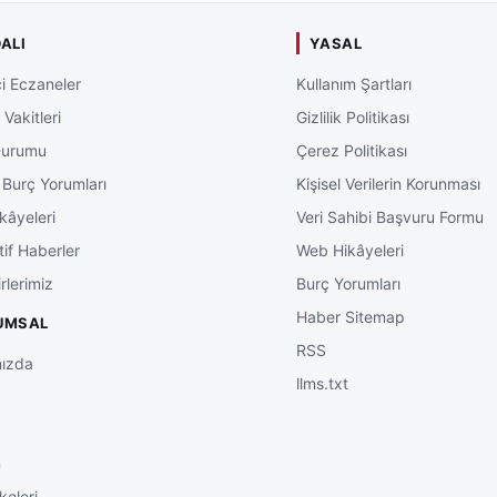
ALI
YASAL
i Eczaneler
Kullanım Şartları
Vakitleri
Gizlilik Politikası
Durumu
Çerez Politikası
 Burç Yorumları
Kişisel Verilerin Korunması
kâyeleri
Veri Sahibi Başvuru Formu
tif Haberler
Web Hikâyeleri
rlerimiz
Burç Yorumları
Haber Sitemap
UMSAL
RSS
ızda
llms.txt
m
keleri