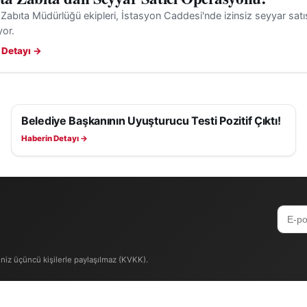
 Zabıta Müdürlüğü ekipleri, İstasyon Caddesi'nde izinsiz seyyar satış
yor.
 Detayı →
Belediye Başkanının Uyuşturucu Testi Pozitif Çıktı!
ASAYIŞ
Haberin Detayı →
iniz üçüncü kişilerle paylaşılmaz (KVKK).