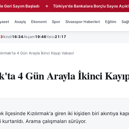
 Sayım Başladı
Türkiye'de Bankalara Borçlu Sayısı Açıklandı
◆
yaset
Asayiş
Ekonomi
Spor
Sivasspor Haberleri
Eğitim
Sağl
43
İkindi
16:34
Akşam
19:46
Yatsı
21:17
ılırmak'ta 4 Gün Arayla İkinci Kayıp Vakası!
k'ta 4 Gün Arayla İkinci Kayı
 ilçesinde Kızılırmak'a giren iki kişiden biri akıntıya kap
 kurtarıldı. Arama çalışmaları sürüyor.