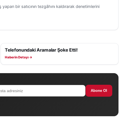
 yapan bir satıcının tezgâhını kaldırarak denetimlerini
Telefonundaki Aramalar Şoke Etti!
ASAYIŞ
Haberin Detayı →
Abone Ol