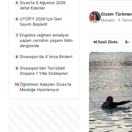
Sivas'ta 6 Ağustos 2026
5
Vefat Edenler
Gizem Türkme
UTOİFY 2026 İçin Geri
6
Muhabir
·
5 Temm
Sayım Başladı!
Engeline rağmen ameliyat
7
yapan cerrahın yaşamı bilim
Sesli Dinle
A−
dergisinde
Sivasspor'da 4 İmza Birden!
8
Sivasspor'dan Tecrübeli
9
Stopere 1 Yıllık Sözleşme!
Öğretmen Adayları Sivas'ta
10
Mesleğe Hazırlanıyor