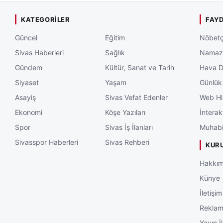
KATEGORILER
FAYD
Güncel
Eğitim
Nöbetç
Sivas Haberleri
Sağlık
Namaz 
Gündem
Kültür, Sanat ve Tarih
Hava 
Siyaset
Yaşam
Günlük
Asayiş
Sivas Vefat Edenler
Web Hi
Ekonomi
Köşe Yazıları
İnterak
Spor
Sivas İş İlanları
Muhabi
Sivasspor Haberleri
Sivas Rehberi
KUR
Hakkım
Künye
İletişim
Rekla
Yayın İl