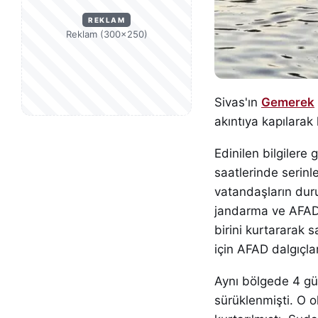
REKLAM
Reklam (300×250)
Sivas'ın
Gemerek
akıntıya kapılarak 
Edinilen bilgiler
saatlerinde serinle
vatandaşların duru
jandarma ve AFAD'a
birini kurtararak s
için AFAD dalgıçla
Aynı bölgede 4 gün
sürüklenmişti. O o