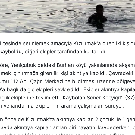
ilçesinde serinlemek amacıyla Kızılırmak'a giren iki kişide
kayboldu, diğeri ekipler tarafından kurtarıldı.
e göre, Yeniçubuk beldesi Burhan köyü yakınlarında akşam
mek için ırmağa giren iki kişi akıntıya kapıldı. Çevredeki
mu 112 Acil Çağrı Merkezi'ne bildirmesi üzerine bölgeye
 bağlı dalgıç ekipleri sevk edildi. Ekipler akıntıya kapıl
ağlık ekiplerine teslim etti. Kaybolan Soner Koçyiğit'i (3
rı ve jandarma ekiplerinin arama çalışmaları sürüyor.
 önce de Kızılırmak'ta akıntıya kapılan 2 çocuk ile 1 ge
layda akıntıya kapılanlardan biri hayatını kaybederken, b