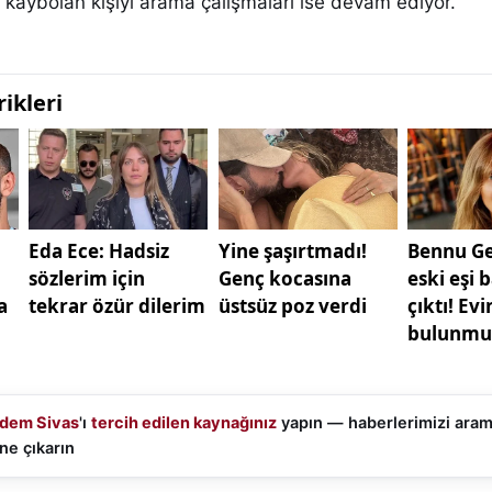
a kaybolan kişiyi arama çalışmaları ise devam ediyor.
dem Sivas
'ı
tercih edilen kaynağınız
yapın — haberlerimizi ara
ne çıkarın