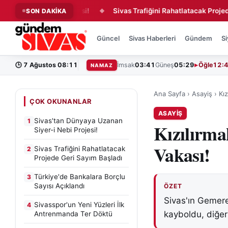
yer-i Nebi Projesi!
Sivas Trafiğini Rahatlatacak Projede Geri
SON DAKİKA
◆
Güncel
Sivas Haberleri
Gündem
Si
🕒
7 Ağustos 08:11
İmsak
03:41
Güneş
05:29
Öğle
12:
NAMAZ
Ana Sayfa
›
Asayiş
›
Kız
ÇOK OKUNANLAR
ASAYIŞ
Sivas'tan Dünyaya Uzanan
1
Kızılırma
Siyer-i Nebi Projesi!
Vakası!
Sivas Trafiğini Rahatlatacak
2
Projede Geri Sayım Başladı
Türkiye'de Bankalara Borçlu
3
Sayısı Açıklandı
ÖZET
Sivas'ın Gemerek
Sivasspor'un Yeni Yüzleri İlk
4
kayboldu, diğeri
Antrenmanda Ter Döktü