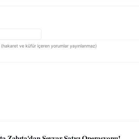
'ta Zabıta'dan Seyyar Satıcı Operasyonu!