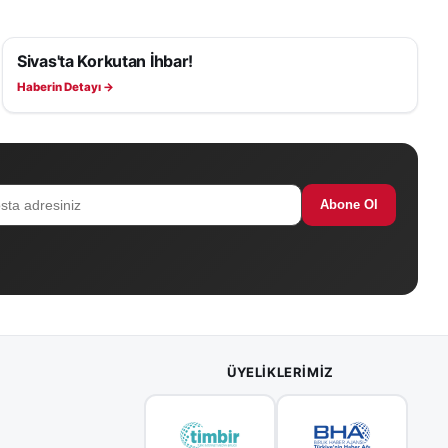
Sivas'ta Korkutan İhbar!
ASAYIŞ
Haberin Detayı →
Abone Ol
ÜYELIKLERIMIZ