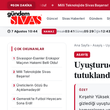
nın Hakemi Belli Oldu!
Milli Teknolojide Sivas Başarısı!
SON DAKİKA
◆
◆
Güncel
Sivas Haberleri
Gündem
Si
🕒
7 Ağustos 10:44
İmsak
03:41
Güneş
05:29
Öğle
12:4
NAMAZ
Ana Sayfa
›
Asayiş
›
Uy
ÇOK OKUNANLAR
ASAYIŞ
Sivasspor-Esenler Erokspor
1
Uyuşturuc
Maçının Hakemi Belli Oldu!
tutukland
Milli Teknolojide Sivas
2
Başarısı!
Üreticilerin Gözü Bu
3
Açıklamadaydı!
ÖZET
Kırşehir Yüksek
Gemerek'te Futbol Heyecanı
4
gizlediği uyuşt
Sona Erdi!