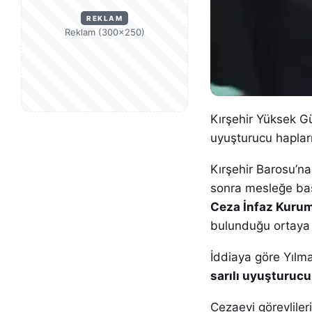
REKLAM
Reklam (300×250)
Kırşehir Yüksek Gü
uyuşturucu haplar
Kırşehir Barosu’na
sonra mesleğe baş
Ceza İnfaz Kuru
bulunduğu ortaya ç
İddiaya göre Yılma
sarılı uyuşturucu
Cezaevi görevliler