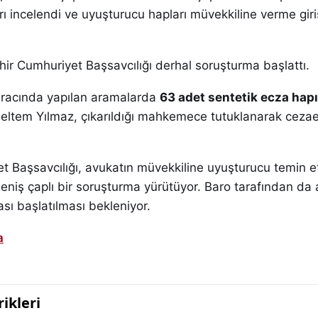
ı incelendi ve uyuşturucu hapları müvekkiline verme giri
hir Cumhuriyet Başsavcılığı derhal soruşturma başlattı.
aracında yapılan aramalarda
63 adet sentetik ecza hapı
 Meltem Yılmaz, çıkarıldığı mahkemece tutuklanarak ceza
et Başsavcılığı, avukatın müvekkiline uyuşturucu temin 
i geniş çaplı bir soruşturma yürütüyor. Baro tarafından da 
ası başlatılması bekleniyor.
a