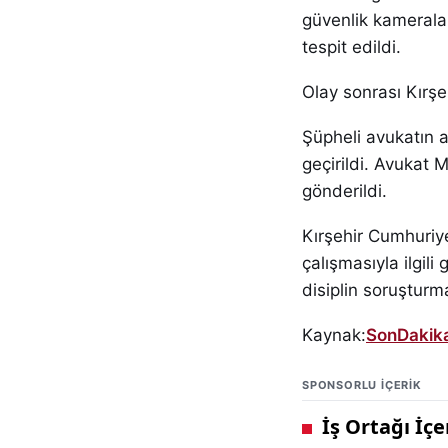
güvenlik kameralar
tespit edildi.
Olay sonrası Kırşe
Şüpheli avukatın 
geçirildi. Avukat
gönderildi.
Kırşehir Cumhuriy
çalışmasıyla ilgil
disiplin soruşturm
Kaynak:
SonDakik
SPONSORLU IÇERIK