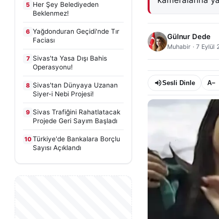
kameralarına ya
Her Şey Belediyeden
5
Beklenmez!
Yağdonduran Geçidi'nde Tır
6
Gülnur Dede
Faciası
Muhabir
·
7 Eylül
Sivas'ta Yasa Dışı Bahis
7
Operasyonu!
Sesli Dinle
A−
Sivas'tan Dünyaya Uzanan
8
Siyer-i Nebi Projesi!
Sivas Trafiğini Rahatlatacak
9
Projede Geri Sayım Başladı
Türkiye'de Bankalara Borçlu
10
Sayısı Açıklandı