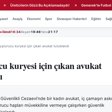
Üreticilerin Gözü Bu Açıklamadaydı!
Gemerek'te Futbol Heyeca
◆
yaset
Asayiş
Ekonomi
Spor
Sivasspor Haberleri
Eğitim
Sağl
3
İkindi
16:34
Akşam
19:46
Yatsı
21:17
uşturucu kuryesi için çıkan avukat tutuklandı
u kuryesi için çıkan avukat
ı
 Güvenlikli Cezaevi’nde bir kadın avukat, iç çamaşırı ask
urucu hapları müvekkiline vermeye çalışırken güvenlik