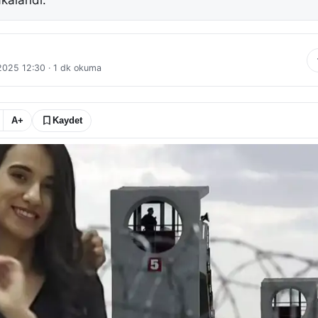
kalandı.
 2025 12:30
·
1
dk okuma
A+
Kaydet