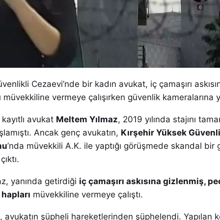
venlikli Cezaevi’nde bir kadın avukat, iç çamaşırı askısın
ı müvekkiline vermeye çalışırken güvenlik kameralarına 
 kayıtlı avukat
Meltem Yılmaz
, 2019 yılında stajını tam
lamıştı. Ancak genç avukatın,
Kırşehir Yüksek Güvenli
mu
’nda müvekkili A.K. ile yaptığı görüşmede skandal bir 
ıktı.
z, yanında getirdiği
iç çamaşırı askısına gizlenmiş, p
 hapları
müvekkiline vermeye çalıştı.
i, avukatın şüpheli hareketlerinden şüphelendi. Yapılan k