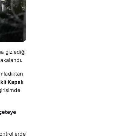
a gizlediği
yakalandı.
amladıktan
kli Kapalı
girişimde
eçeteye
ontrollerde