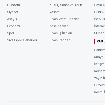
Gündem
Kültür, Sanat ve Tarih
Hava 
Siyaset
Yaşam
Günlük
Asayiş
Sivas Vefat Edenler
Web Hi
Ekonomi
Köşe Yazıları
İnterak
Spor
Sivas İş İlanları
Muhabi
Sivasspor Haberleri
Sivas Rehberi
KUR
Hakkım
Künye
İletişim
Rekla
Yayın İl
Düzelt
Resmi İ