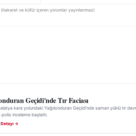
nduran Geçidi'nde Tır Faciası
latya kara yolundaki Yağdonduran Geçidi’nde saman yüklü tır devril
 polis inceleme başlattı.
 Detayı →