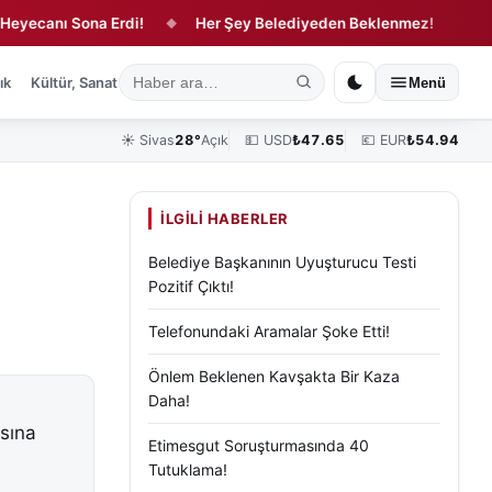
nı Sona Erdi!
Her Şey Belediyeden Beklenmez!
Yağdond
◆
◆
ık
Kültür, Sanat ve Tarih
Yaşam
Sivas Vefat Edenler
Köşe Yazılar
Menü
☀️
Sivas
28°
Açık
💵 USD
₺
47.65
💶 EUR
₺
54.94
İLGILI HABERLER
Belediye Başkanının Uyuşturucu Testi
Pozitif Çıktı!
Telefonundaki Aramalar Şoke Etti!
Önlem Beklenen Kavşakta Bir Kaza
Daha!
ısına
Etimesgut Soruşturmasında 40
Tutuklama!