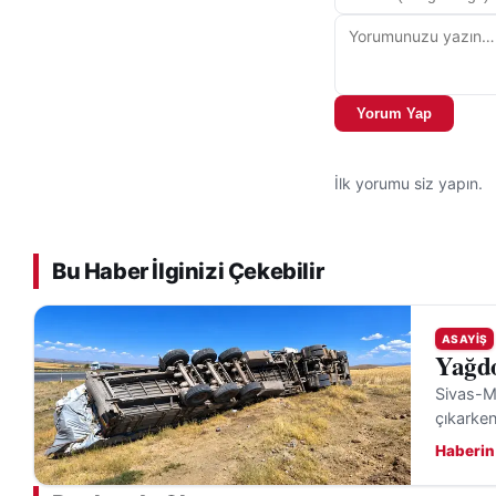
Yorum Yap
İlk yorumu siz yapın.
Bu Haber İlginizi Çekebilir
ASAYIŞ
Yağdo
Sivas-Ma
çıkarken
Haberin