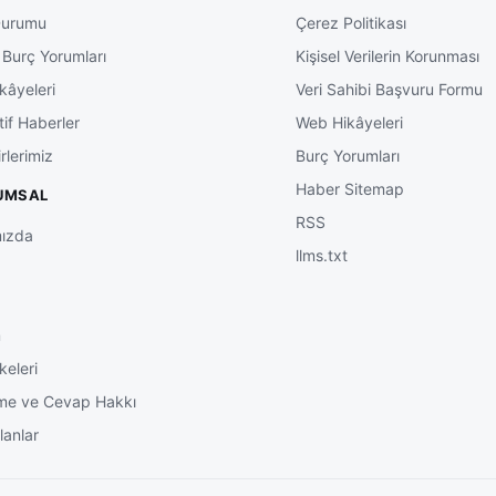
Durumu
Çerez Politikası
 Burç Yorumları
Kişisel Verilerin Korunması
kâyeleri
Veri Sahibi Başvuru Formu
tif Haberler
Web Hikâyeleri
rlerimiz
Burç Yorumları
Haber Sitemap
UMSAL
RSS
ızda
llms.txt
m
keleri
me ve Cevap Hakkı
lanlar