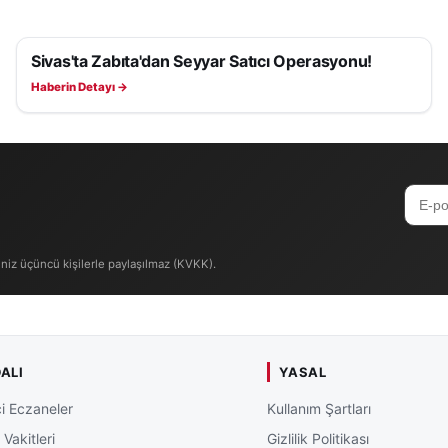
Sivas'ta Zabıta'dan Seyyar Satıcı Operasyonu!
ASAYIŞ
Haberin Detayı →
iniz üçüncü kişilerle paylaşılmaz (KVKK).
ALI
YASAL
i Eczaneler
Kullanım Şartları
Vakitleri
Gizlilik Politikası