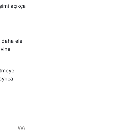
şimi açıkça
daha ele
evine
etmeye
ayrıca