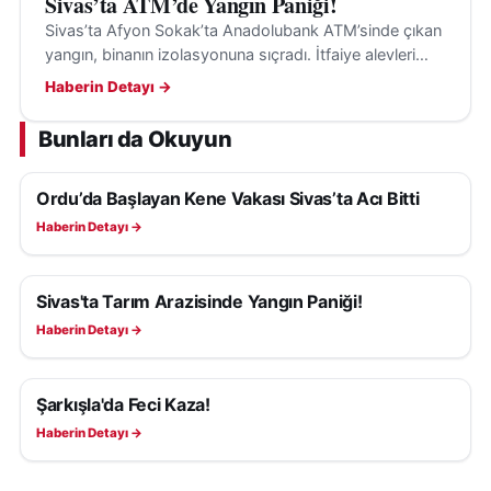
Sivas’ta ATM’de Yangın Paniği!
Sivas’ta Afyon Sokak’ta Anadolubank ATM’sinde çıkan
yangın, binanın izolasyonuna sıçradı. İtfaiye alevleri
büyümeden söndürürken çıkış nedeni araştırılıyor.
Haberin Detayı →
Bunları da Okuyun
Ordu’da Başlayan Kene Vakası Sivas’ta Acı Bitti
ASAYIŞ
Haberin Detayı →
Sivas'ta Tarım Arazisinde Yangın Paniği!
ASAYIŞ
Haberin Detayı →
Şarkışla'da Feci Kaza!
ASAYIŞ
Haberin Detayı →