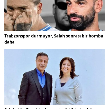
Merkezi'ne bildirmesi üzerine olay yerine sağlık
ekipleri yönlendirildi.
Sağlık görevlileri tarafından olay yerinde yapılan ilk
müdahalenin ardından yaralılar ambulanslarla
çevredeki hastanelere sevk edildi. Yaralıların
tedavilerinin sürdüğü öğrenildi.
Acil durumlarda hizmet veren ve olay
koordinasyonunu sağlayan
112 Acil Çağrı Merkezi
ekiplerinin ihbarın ardından kısa sürede bölgeye
ulaştığı belirtildi.
Kazanın ardından olay yerinde güvenlik önlemleri
alınırken, sağlık ekipleri yaralıların durumunu kontrol
altına almak için yoğun çaba gösterdi. İlk
müdahaleleri olay yerinde yapılan yaralılar,