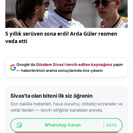
Yetkililer, kazayla ilgili soruşturmanın sürdüğünü ve
yapılacak teknik incelemelerin ardından olayın netlik
kazanacağını bildirdi.
Google'da
Gündem Sivas
'ı
tercih edilen kaynağınız
yapın
— haberlerimizi arama sonuçlarında öne çıkarın
Sivas'ta olan biteni ilk siz öğrenin
Son dakika haberleri, hava durumu, nöbetçi eczaneler ve
vefat ilanları — tercih ettiğiniz kanaldan anında.
WhatsApp Kanalı
KATIL