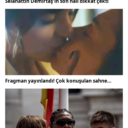
ambulanslarla hastaneye nakledildi.
Yetkililer, sürücülerin özellikle kırsal bölgelerde ve
köy yollarında trafik kurallarına azami ölçüde dikkat
etmeleri gerektiğini vurgularken, direksiyon
hakimiyetinin kaybedilmesi sonucu meydana gelen
kazaların ciddi sonuçlara yol açabileceğine dikkat
çekti.
Kazanın kesin nedeninin belirlenmesi amacıyla ilgili
ekipler tarafından inceleme başlatıldı. Olay yerinde
yapılan çalışmalar kapsamında araçta ve yol
güzergâhında değerlendirmeler gerçekleştirildi.
Sivas genelinde yaşanan gelişmeler için
Sivas
haberleri
ve
asayiş haberleri
başlıkları vatandaşlar
tarafından yakından takip edilmeye devam ediyor.