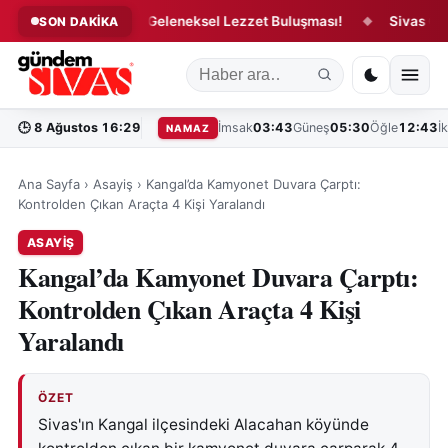
e 5 Bin 58 Kişilik Geleneksel Lezzet Buluşması!
Sivas Gastronom
SON DAKİKA
◆
🕒
8 Ağustos 16:29
İmsak
03:43
Güneş
05:30
Öğle
12:43
İ
NAMAZ
Ana Sayfa
›
Asayiş
›
Kangal’da Kamyonet Duvara Çarptı:
Kontrolden Çıkan Araçta 4 Kişi Yaralandı
ASAYIŞ
Kangal’da Kamyonet Duvara Çarptı:
Kontrolden Çıkan Araçta 4 Kişi
Yaralandı
ÖZET
Sivas'ın Kangal ilçesindeki Alacahan köyünde