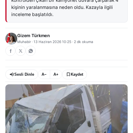
kontrolden çıkan bir kamyonet duvara çarparak 4
kişinin yaralanmasına neden oldu. Kazayla ilgili
inceleme başlatıldı.
Gizem Türkmen
Muhabir
·
13 Haziran 2026 10:25
·
2
dk okuma
Sesli Dinle
A−
A+
Kaydet