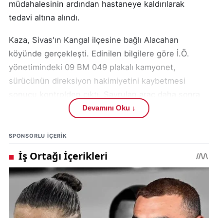
müdahalesinin ardından hastaneye kaldırılarak
tedavi altına alındı.
Kaza, Sivas'ın Kangal ilçesine bağlı Alacahan
köyünde gerçekleşti. Edinilen bilgilere göre İ.Ö.
yönetimindeki 09 BM 049 plakalı kamyonet,
sürücünün direksiyon hakimiyetini kaybetmesi
sonucu kontrolden çıktı. Savrulan araç daha sonra
devrilerek yol kenarında bulunan duvara çarptı.
Devamını Oku ↓
Bölgede yaşanan gelişmeler ve benzer olaylar için
SPONSORLU IÇERIK
Gündem Sivas'ın
trafik kazası
ve
Kangal haberleri
kategorilerindeki içerikler de vatandaşlar tarafından
yakından takip ediliyor.
Çarpmanın etkisiyle araçta bulunan 4 kişi yaralandı.
Kazayı gören vatandaşların durumu 112 Acil Çağrı