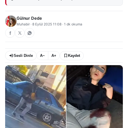
Gülnur Dede
Muhabir
·
8 Eylül 2025 11:08
·
1
dk okuma
Sesli Dinle
A−
A+
Kaydet