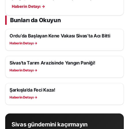
büyümeden söndürürken çıkış nedeni araştırılıyor.
Haberin Detayı →
Bunları da Okuyun
Ordu’da Başlayan Kene Vakası Sivas’ta Acı Bitti
ASAYIŞ
Haberin Detayı →
Sivas'ta Tarım Arazisinde Yangın Paniği!
ASAYIŞ
Haberin Detayı →
Şarkışla'da Feci Kaza!
ASAYIŞ
Haberin Detayı →
Sivas gündemini kaçırmayın