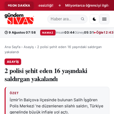
çılışında tribün sessizliği!
Milyonlarca öğrenciyi ilgilendiriyor!
SON DAKİKA
◆
🕒
9 Ağustos 07:58
İmsak
03:44
Güneş
05:31
Öğle
12:43
NAMAZ
Ana Sayfa
›
Asayiş
›
2 polisi şehit eden 16 yaşındaki saldırgan
yakalandı
ASAYIŞ
2 polisi şehit eden 16 yaşındaki
saldırgan yakalandı
ÖZET
İzmir’in Balçova ilçesinde bulunan Salih İşgören
Polis Merkezi ’ne düzenlenen silahlı saldırı, Türkiye
genelinde büyük infiale yol açtı.