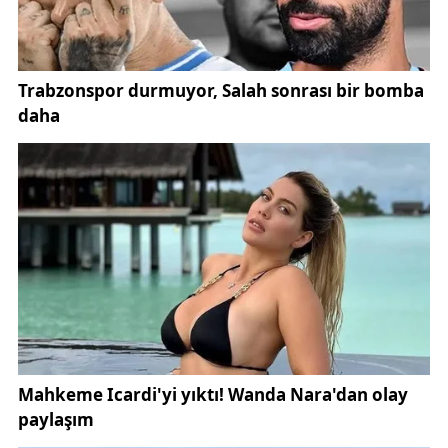
Yaşanan saldırı, sosyal medyada ve kamuoyunda
büyük tepki çekti. Çok sayıda vatandaş, polis
teşkilatına yönelik bu tür saldırıların kabul edilemez
olduğunu vurgularken, teröre ve şiddete karşı ortak
duruş sergilenmesi gerektiğini ifade etti.